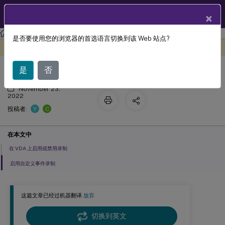
ZH
产品文档
×
Session Recording
Session Recording 2109
是否要使用您的浏览器的首选语言切换到该 Web 站点?
启用或禁用录制
此内容已经过机器动态翻译。
在此处提供反馈
是
否
November 23,
2022
Y
C
投稿者:
在本文中
在 VDA 上启用或禁用录制
启用自定义事件录制
这篇文章已经过机器翻译.
放弃
切换到英文