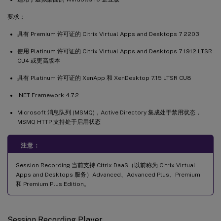
要求：
具有 Premium 许可证的 Citrix Virtual Apps and Desktops 7 2203
使用 Platinum 许可证的 Citrix Virtual Apps and Desktops 7 1912 LTSR
CU4 或更高版本
具有 Platinum 许可证的 XenApp 和 XenDesktop 7.15 LTSR CU8
.NET Framework 4.7.2
Microsoft 消息队列 (MSMQ)，Active Directory 集成处于禁用状态，
MSMQ HTTP 支持处于启用状态
注意：
Session Recording 当前支持 Citrix DaaS（以前称为 Citrix Virtual
Apps and Desktops 服务）Advanced、Advanced Plus、Premium
和 Premium Plus Edition。
Session Recording Player