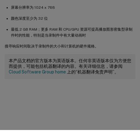
屏幕分辨率为 1024 x 768
颜色深度至少为 32 位
最低 2 GB RAM；更多 RAM 和 CPU/GPU 资源可提高播放图形密集型录制
件时的性能，特别是当录制件中有大量动画时
搜寻响应时间取决于录制件的大小和计算机的硬件规格。
本产品文档的官方版本为英语版本。任何非英语版本仅为方便您
而提供，可能包括机器翻译的内容。有关详细信息，请参阅
Cloud Software Group home
上的“机器翻译免责声明”。