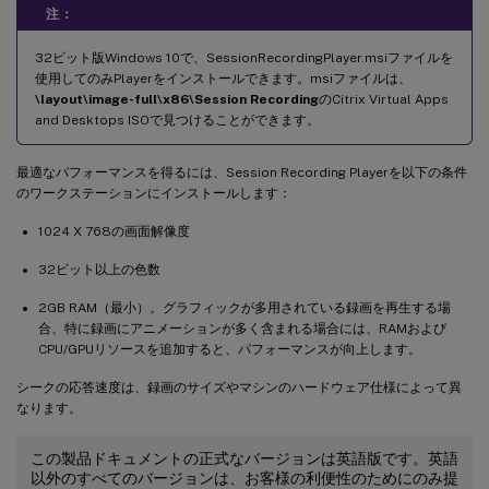
注：
32ビット版Windows 10で、SessionRecordingPlayer.msiファイルを
使用してのみPlayerをインストールできます。msiファイルは、
\layout\image-full\x86\Session Recording
のCitrix Virtual Apps
and Desktops ISOで見つけることができます。
最適なパフォーマンスを得るには、Session Recording Playerを以下の条件
のワークステーションにインストールします：
1024 X 768の画面解像度
32ビット以上の色数
2GB RAM（最小）。グラフィックが多用されている録画を再生する場
合、特に録画にアニメーションが多く含まれる場合には、RAMおよび
CPU/GPUリソースを追加すると、パフォーマンスが向上します。
シークの応答速度は、録画のサイズやマシンのハードウェア仕様によって異
なります。
この製品ドキュメントの正式なバージョンは英語版です。英語
以外のすべてのバージョンは、お客様の利便性のためにのみ提