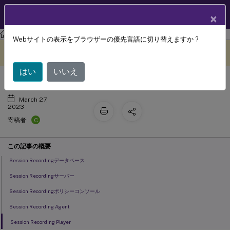
製品ドキュメン
JA
×
ト
Session Recording
Session Recording 2212
Webサイトの表示をブラウザーの優先言語に切り替えますか ?
システム要件
このコンテンツは動的に機械
フィードバックを提供する
翻訳されています。
はい
いいえ
March 27,
2023
C
寄稿者:
この記事の概要
Session Recordingデータベース
Session Recordingサーバー
Session Recordingポリシーコンソール
Session Recording Agent
Session Recording Player