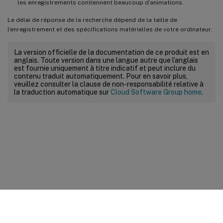
les enregistrements contiennent beaucoup d’animations.
Le délai de réponse de la recherche dépend de la taille de
l’enregistrement et des spécifications matérielles de votre ordinateur.
La version officielle de la documentation de ce produit est en
anglais. Toute version dans une langue autre que l’anglais
est fournie uniquement à titre indicatif et peut inclure du
contenu traduit automatiquement. Pour en savoir plus,
veuillez consulter la clause de non-responsabilité relative à
la traduction automatique sur
Cloud Software Group home
.