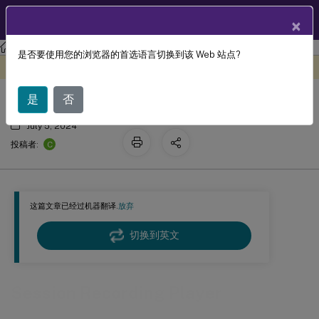
ZH
产品文档
×
Session Recording
Session Recording 2402 LTSR
是否要使用您的浏览器的首选语言切换到该 Web 站点?
Session Recording Player
此内容已经过机器动态翻译。
在此处提供反馈
是
否
July 5, 2024
C
投稿者:
这篇文章已经过机器翻译.
放弃
切换到英文
Session Recording Player