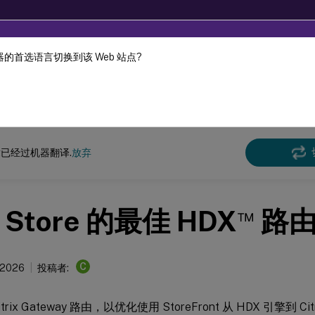
的首选语言切换到该 Web 站点?
机器动态翻译。
在此
ront
StoreFront
当前版本
已经过机器翻译.
放弃
™
Store 的最佳 HDX
路
C
 2026
投稿者:
rix Gateway 路由，以优化使用 StoreFront 从 HDX 引擎到 Citrix 