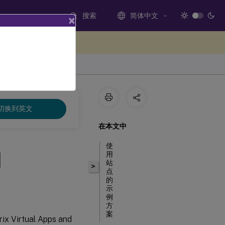
搜索
简体中文
×
处提供反馈
切换到英文
在本文中
使
由
用
站
>
点
的
示
例
方
案
Virtual Apps and