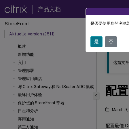
产品文档
StoreFront
是否要使用您的浏览器
此内容已经过
Aktuelle Version (2511)
StoreF
是
否
概述
新增功能
这篇文章
入门
管理部署
管理应用商店
配置 
与 Citrix Gateway 和 NetScaler
ADC 集成
最终用户体验
<
保护您的 StoreFront 部署
March 9,
日志和分析
弃用通知
配置最佳 Cit
第三方通知