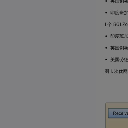
英国剑
印度班
1 个 BGLZo
印度班
英国剑
美国劳
图 1. 次