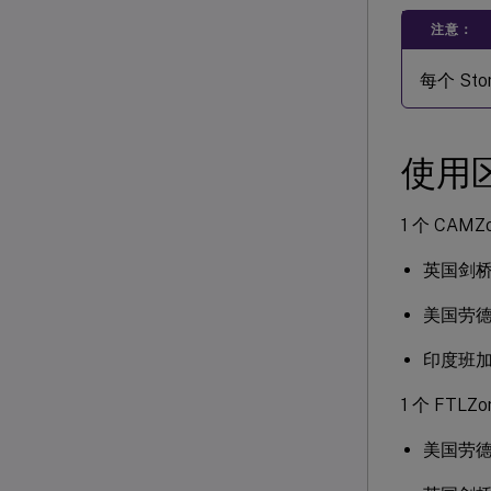
注意：
每个 St
使用
1 个 CAMZo
英国剑
美国劳
印度班
1 个 FTLZo
美国劳