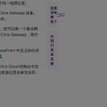
位于同一地理位置。
使
这是
用
ix Gateway 设备。
否有
区
帮
操作。
域
助？
的
示
。您可以将一个最佳网
例
x Gateway，用于
方
向
案
我
们
发
 StoreFront 中定义的任何
配置
送
域
。
最佳
反
HDX
馈
路由
trix Cloud 控制台中定
中定义的资源位置名称完全匹
使用
PowerShell
配置 Store
的最佳
Citrix
Gateway 路
由