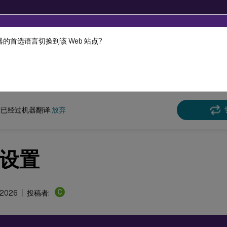
的首选语言切换到该 Web 站点?
机器动态翻译。
在此
ront
StoreFront
当前版本
已经过机器翻译.
放弃
设置
C
 2026
投稿者: