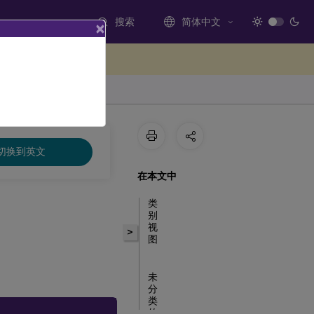
搜索
简体中文
×
处提供反馈
切换到英文
在本文中
类
别
视
>
图
未
分
类
的