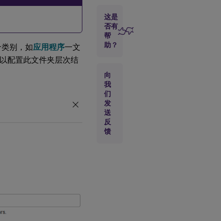
应
用
这是
程
否有
序
帮
助？
到一个类别，如
应用程序
一文
您可以配置此文件夹层次结
隐
藏
向
类
我
别
视
们
图
发
送
反
配置类别设
馈
置
PowerShell