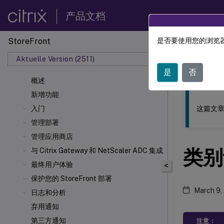
产品文档
StoreFront
是否要使用您的浏览器
此内容已经过
Aktuelle Version (2511)
StoreF
是
否
概述
新增功能
这篇文章
入门
管理部署
管理应用商店
类别
与 Citrix Gateway 和 NetScaler
ADC 集成
最终用户体验
<
保护您的 StoreFront 部署
March 9,
日志和分析
弃用通知
第三方通知
注意：