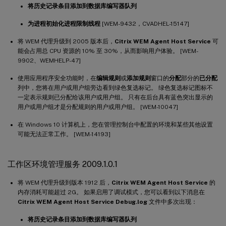
将历史记录条目添加到数据库编写器队列
为进程初始化进程限制线程
[WEM-9432，CVADHEL-15147]
将 WEM 代理升级到 2005 版本后，
Citrix WEM Agent Host Service
可
能会占用总 CPU 资源的 10% 至 30%，从而影响用户体验。 [WEM-
9902、WEMHELP-47]
使用应用程序安全功能时，在
编辑规则
或
添加规则
窗口的
分配
部分的
已分配
列中，您将在用户或用户组旁边看到绿色复选标记。 绿色复选标记图标不
一定表示规则已分配给该用户或用户组。 只有在后台具有蓝色突出显示的
用户或用户组才是分配规则的用户或用户组。 [WEM-10047]
在 Windows 10 计算机上，您在管理控制台中配置的环境和某些其他设置
可能无法正常工作。 [WEM-14193]
工作区环境管理服务 2009.1.0.1
将 WEM 代理升级到版本 1912 后，
Citrix WEM Agent Host Service
的
内存消耗可能超过 2G。 如果启用了调试模式，您可以看到以下消息在
Citrix WEM Agent Host Service Debug.log
文件中多次出现：
将历史记录条目添加到数据库编写器队列