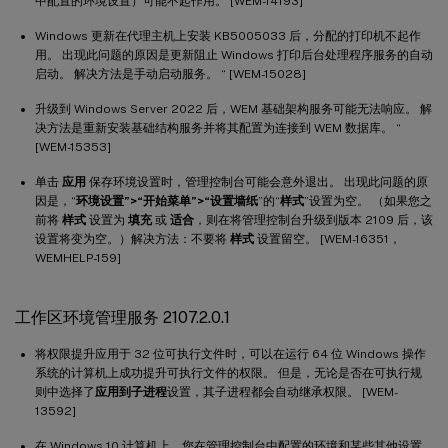
中配置的环境设置）可能不起作用。 [WEM-14193]
Windows 更新在代理主机上安装 KB5005033 后，分配的打印机不起作
用。 出现此问题的原因是更新阻止 Windows 打印后台处理程序服务的自动
启动。 解决方法是手动启动服务。 “ [WEM-15028]
升级到 Windows Server 2022 后，WEM 基础架构服务可能无法响应。 解
决方法是重新安装基础结构服务并将其配置为连接到 WEM 数据库。 “
[WEM-15353]
单击
应用
保存环境设置时，管理控制台可能会意外退出。 出现此问题的原
因是，“
环境设置”>“开始菜单”>“设置墙纸
”的“
样式
”设置为空。 （如果您之
前将
样式
设置为
填充
或
适合
，则在将管理控制台升级到版本 2109 后，该
设置将变为空。）解决方法：不要将
样式
设置留空。 [WEM-16351，
WEMHELP-159]
工作区环境管理服务 2107.2.0.1
将权限提升应用于 32 位可执行文件时，可以在运行 64 位 Windows 操作
系统的计算机上成功提升可执行文件的权限。 但是，无论是否在可执行规
则中选择了
应用到子进程
设置，其子进程都会自动继承权限。 [WEM-
13592]
在 Windows 10 计算机上，您在管理控制台中配置的环境和某些其他设置