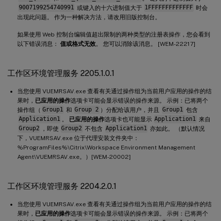
9007199254740991
或键入的十六进制值大于
1FFFFFFFFFFFFF
时会
出现此问题。 作为一种解决方法，请改用旧版控制台。
如果使用 Web 控制台编辑值超出限制的两种类型的注册表操作，您会看到
以下错误消息：
值或格式无效
。 您可以消除该消息。 [WEM-22217]
工作区环境管理服务 2205.1.0.1
当您使用 VUEMRSAV.exe 查看有关通过操作组为当前用户应用的操作的结
果时，
已应用的操作
选项卡可能会显示错误的操作来源。 示例：已将两个
操作组（
Group1
和
Group 2
）分配给该用户，并且
Group1
包含
Application1
。
已应用的操作
选项卡也可能显示
Application1
来自
Group2
，即使
Group2
不包含
Application1
亦如此。 （默认情况
下，VUEMRSAV.exe 位于代理安装文件夹中：
%ProgramFiles%\Citrix\Workspace Environment Management
Agent\VUEMRSAV.exe。）[WEM-20002]
工作区环境管理服务 2204.2.0.1
当您使用 VUEMRSAV.exe 查看有关通过操作组为当前用户应用的操作的结
果时，
已应用的操作
选项卡可能会显示错误的操作来源。 示例：已将两个