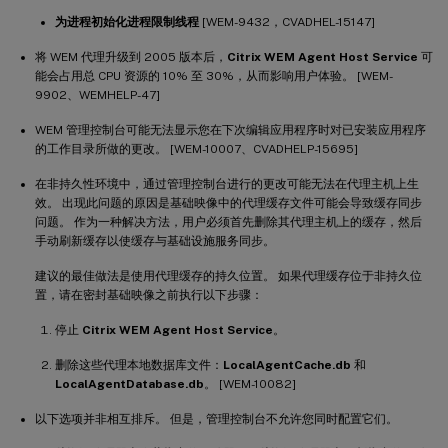
为进程初始化进程限制线程
[WEM-9432，CVADHEL-15147]
将 WEM 代理升级到 2005 版本后，
Citrix WEM Agent Host Service
可
能会占用总 CPU 资源的 10% 至 30%，从而影响用户体验。 [WEM-
9902、WEMHELP-47]
WEM 管理控制台可能无法显示您在下次编辑应用程序时对已安装应用程序
的工作目录所做的更改。 [WEM-10007、CVADHELP-15695]
在非持久性环境中，通过管理控制台进行的更改可能无法在代理主机上生
效。 出现此问题的原因是基础映像中的代理缓存文件可能会导致缓存同步
问题。 作为一种解决方法，用户必须首先删除其代理主机上的缓存，然后
手动刷新缓存以使缓存与基础设施服务同步。
建议的最佳做法是使用代理缓存的持久位置。 如果代理缓存位于非持久位
置，请在密封基础映像之前执行以下步骤：
停止
Citrix WEM Agent Host Service
。
删除这些代理本地数据库文件：
LocalAgentCache.db
和
LocalAgentDatabase.db
。 [WEM-10082]
以下选项并非相互排斥。 但是，管理控制台不允许您同时配置它们。