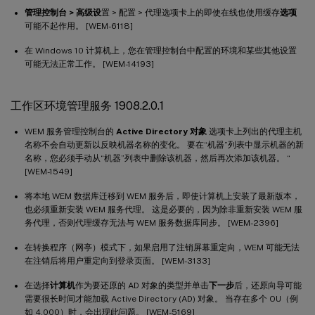
管理控制台 > 高级设
置 > 配置 > 代理选项卡上的即使在线也使用缓存
选项
可能不起作用。 [WEM-6118]
在 Windows 10 计算机上，您在管理控制台中配置的环境和某些其他设置
可能无法正常工作。 [WEM-14193]
工作区环境管理服务 1908.2.0.1
WEM 服务管理控制台的
Active Directory 对象
选项卡上列出的代理主机
名称不会自动更新以反映机器名称的变化。 要在“机器”列表中显示机器的新
名称，您必须手动从“机器”列表中删除该机器，然后再次添加该机器。 “
[WEM-1549]
将本地 WEM 数据库迁移到 WEM 服务后，即使计算机上安装了最新版本，
也必须重新安装 WEM 服务代理。 这是必要的，因为除非重新安装 WEM 服
务代理，否则代理缓存无法与 WEM 服务数据库同步。 [WEM-2396]
在转换程序（网亭）模式下，如果启用了注销屏幕重定向，WEM 可能无法
在注销后将用户重定向到登录页面。 [WEM-3133]
在选择
计算机
作为要还原的 AD 对象的类型并单击
下一步
后，还原向导可能
需要很长时间才能加载 Active Directory (AD) 对象。 当存在多个 OU（例
如 4,000）时，会出现此问题。 [WEM-5169]