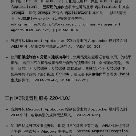
操作组（
Group1
和
Group 2
）分配给该用户，并且
Group1
包含
Application1
。
已应用的操作
选项卡也可能显示
Application1
来自
Group2
，即使
Group2
不包含
Application1
亦如此。 （默认情况
下，VUEMRSAV.exe 位于代理安装文件夹中：
%ProgramFiles%\Citrix\Workspace Environment Management
Agent\VUEMRSAV.exe。）[WEM-20002]
当您将从 Microsoft AppLocker 控制台导出的 AppLocker 规则导入到
WEM 中时，哈希类型的规则无法导入。 [WEM-20436]
使用
旧版控制台 > 分配 > 建模向导
时，您可能无法查看嵌套组中用户的结果
操作。 当用户不在操作或操作组分配到的顶级组中时，会出现此问题。 示
例：顶层组为
GroupA
，
GroupB
是其成员，
UserA
位于
GroupB
中。
如果将操作或操作组分配给
GroupA
，则无法使用
建模向导
查看为
UserA
生成的操作。 [WEM-20842、WEMHELP-225]
工作区环境管理服务 2204.1.0.1
当您将从 Microsoft AppLocker 控制台导出的 AppLocker 规则导入到
WEM 中时，哈希类型的规则无法导入。 [WEM-20436]
禁用自我提升或权限提升后，即使用户的环境没有问题，WEM 代理也可能
会将以下错误写入 Windows 事件日志：
System.ArgumentException: