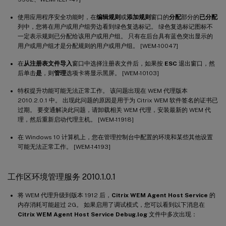
使用应用程序安全功能时，在
编辑规则
或
添加规则
窗口的
分配
部分的
已分配
列中，您将在用户或用户组旁边看到绿色复选标记。 绿色复选标记图标不
一定表示规则已分配给该用户或用户组。 只有在后台具有蓝色突出显示的
用户或用户组才是分配规则的用户或用户组。 [WEM-10047]
在
从注册表文件导入
窗口中选择注册表文件后，如果按
ESC
退出窗口，然
后单击
是
，则
管理
选项卡将显示黑屏。 [WEM-10103]
特权提升功能可能无法正常工作。 该问题出现在 WEM 代理版本
2010.2.0.1 中。 出现此问题的原因是用于为 Citrix WEM 软件签名的证书已
过期。 要变通解决此问题，请卸载相关 WEM 代理，安装最新的 WEM 代
理，然后重新启动代理主机。 [WEM-11918]
在 Windows 10 计算机上，您在管理控制台中配置的环境和某些其他设置
可能无法正常工作。 [WEM-14193]
工作区环境管理服务 2010.1.0.1
将 WEM 代理升级到版本 1912 后，
Citrix WEM Agent Host Service
的
内存消耗可能超过 2G。 如果启用了调试模式，您可以看到以下消息在
Citrix WEM Agent Host Service Debug.log
文件中多次出现：