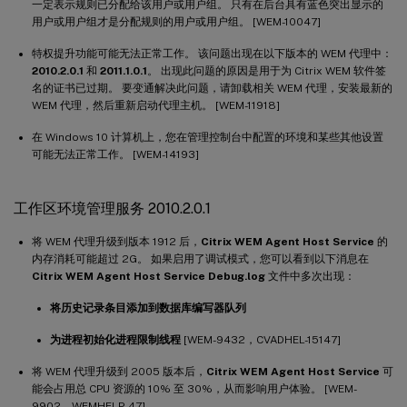
一定表示规则已分配给该用户或用户组。 只有在后台具有蓝色突出显示的
用户或用户组才是分配规则的用户或用户组。 [WEM-10047]
特权提升功能可能无法正常工作。 该问题出现在以下版本的 WEM 代理中：
2010.2.0.1
和
2011.1.0.1
。 出现此问题的原因是用于为 Citrix WEM 软件签
名的证书已过期。 要变通解决此问题，请卸载相关 WEM 代理，安装最新的
WEM 代理，然后重新启动代理主机。 [WEM-11918]
在 Windows 10 计算机上，您在管理控制台中配置的环境和某些其他设置
可能无法正常工作。 [WEM-14193]
工作区环境管理服务 2010.2.0.1
将 WEM 代理升级到版本 1912 后，
Citrix WEM Agent Host Service
的
内存消耗可能超过 2G。 如果启用了调试模式，您可以看到以下消息在
Citrix WEM Agent Host Service Debug.log
文件中多次出现：
将历史记录条目添加到数据库编写器队列
为进程初始化进程限制线程
[WEM-9432，CVADHEL-15147]
将 WEM 代理升级到 2005 版本后，
Citrix WEM Agent Host Service
可
能会占用总 CPU 资源的 10% 至 30%，从而影响用户体验。 [WEM-
9902、WEMHELP-47]