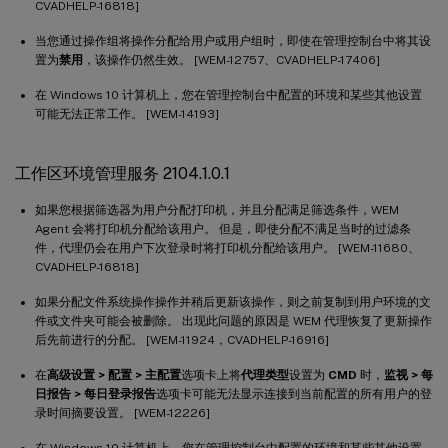
CVADHELP-16818]
当您通过操作组将操作分配给用户或用户组时，即使在管理控制台中将其设
置为
禁用
，该操作仍然生效。 [WEM-12757、CVADHELP-17406]
在 Windows 10 计算机上，您在管理控制台中配置的环境和某些其他设置
可能无法正常工作。 [WEM-14193]
工作区环境管理服务 2104.1.0.1
如果您根据筛选器为用户分配打印机，并且分配满足筛选条件，WEM
Agent 会将打印机分配给该用户。 但是，即使分配不满足当时的过滤条
件，代理仍会在用户下次登录时将打印机分配给该用户。 [WEM-11680、
CVADHELP-16818]
如果分配文件系统操作操作并稍后更新该操作，则之前复制到用户环境的文
件或文件夹可能会被删除。 出现此问题的原因是 WEM 代理恢复了更新操作
后先前进行的分配。 [WEM-11924，CVADHELP-16916]
在
高级设置 > 配置 > 主配置
选项卡上将
代理类型
设置为
CMD
时，
监视 > 每
日报告 > 每日登录报告
选项卡可能无法显示连接到当前配置的所有用户的登
录时间摘要设置。 [WEM-12226]
在 Windows 10 计算机上，您在管理控制台中配置的环境和某些其他设置