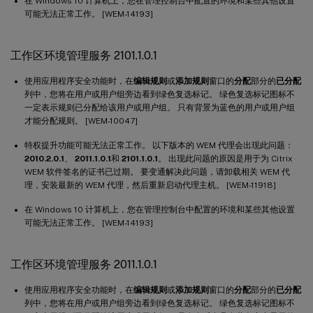
在 Windows 10 计算机上，您在管理控制台中配置的环境和某些其他设置
可能无法正常工作。 [WEM-14193]
工作区环境管理服务 2101.1.0.1
使用应用程序安全功能时，在
编辑规则
或
添加规则
窗口的
分配
部分的
已分配
列中，您将在用户或用户组旁边看到绿色复选标记。 绿色复选标记图标不
一定表示规则已分配给该用户或用户组。 只有背景为蓝色的用户或用户组
才能分配规则。 [WEM-10047]
特权提升功能可能无法正常工作。 以下版本的 WEM 代理会出现此问题：
2010.2.0.1
、
2011.1.0.1
和
2101.1.0.1
。 出现此问题的原因是用于为 Citrix
WEM 软件签名的证书已过期。 要变通解决此问题，请卸载相关 WEM 代
理，安装最新的 WEM 代理，然后重新启动代理主机。 [WEM-11918]
在 Windows 10 计算机上，您在管理控制台中配置的环境和某些其他设置
可能无法正常工作。 [WEM-14193]
工作区环境管理服务 2011.1.0.1
使用应用程序安全功能时，在
编辑规则
或
添加规则
窗口的
分配
部分的
已分配
列中，您将在用户或用户组旁边看到绿色复选标记。 绿色复选标记图标不