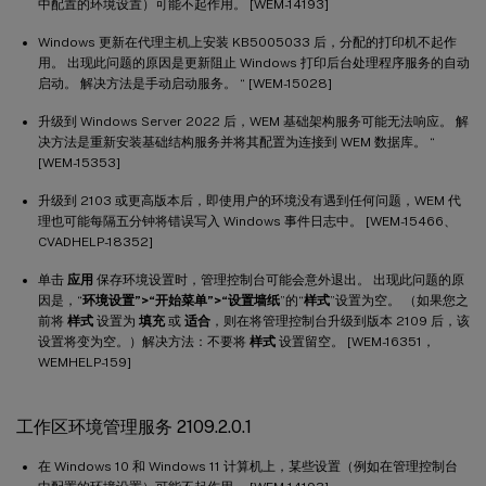
中配置的环境设置）可能不起作用。 [WEM-14193]
Windows 更新在代理主机上安装 KB5005033 后，分配的打印机不起作
用。 出现此问题的原因是更新阻止 Windows 打印后台处理程序服务的自动
启动。 解决方法是手动启动服务。 “ [WEM-15028]
升级到 Windows Server 2022 后，WEM 基础架构服务可能无法响应。 解
决方法是重新安装基础结构服务并将其配置为连接到 WEM 数据库。 “
[WEM-15353]
升级到 2103 或更高版本后，即使用户的环境没有遇到任何问题，WEM 代
理也可能每隔五分钟将错误写入 Windows 事件日志中。 [WEM-15466、
CVADHELP-18352]
单击
应用
保存环境设置时，管理控制台可能会意外退出。 出现此问题的原
因是，“
环境设置”>“开始菜单”>“设置墙纸
”的“
样式
”设置为空。 （如果您之
前将
样式
设置为
填充
或
适合
，则在将管理控制台升级到版本 2109 后，该
设置将变为空。）解决方法：不要将
样式
设置留空。 [WEM-16351，
WEMHELP-159]
工作区环境管理服务 2109.2.0.1
在 Windows 10 和 Windows 11 计算机上，某些设置（例如在管理控制台