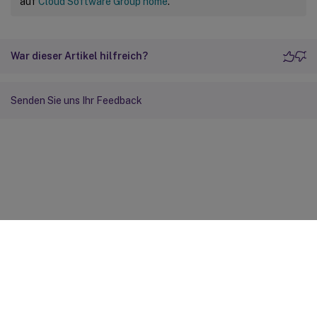
auf
Cloud Software Group home
.
War dieser Artikel hilfreich?
Senden Sie uns Ihr Feedback
Feedback zur Site
Ihre Datenschutzauswahl
Datenschutz und rechtliche