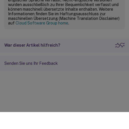
wurden ausschließlich zu Ihrer Bequemlichkeit verfasst und
können maschinell übersetzte Inhalte enthalten. Weitere
Informationen finden Sie im Haftungsausschluss zur
maschinellen Übersetzung (Machine Translation Disclaimer)
auf
Cloud Software Group home
.
War dieser Artikel hilfreich?
Senden Sie uns Ihr Feedback