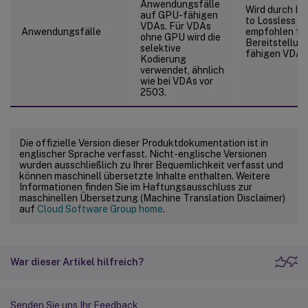
Anwendungsfälle
Wird durch Int
auf GPU-fähigen
to Lossless a
VDAs. Für VDAs
Anwendungsfälle
empfohlen fü
ohne GPU wird die
Bereitstellun
selektive
fähigen VDAs
Kodierung
verwendet, ähnlich
wie bei VDAs vor
2503.
Die offizielle Version dieser Produktdokumentation ist in
englischer Sprache verfasst. Nicht-englische Versionen
wurden ausschließlich zu Ihrer Bequemlichkeit verfasst und
können maschinell übersetzte Inhalte enthalten. Weitere
Informationen finden Sie im Haftungsausschluss zur
maschinellen Übersetzung (Machine Translation Disclaimer)
auf
Cloud Software Group home
.
War dieser Artikel hilfreich?
Senden Sie uns Ihr Feedback