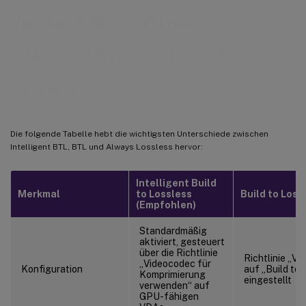
Vergleich der Grafikmodi –
Intelligent BTL vs. BTL vs. Always
Lossless
Die folgende Tabelle hebt die wichtigsten Unterschiede zwischen
Intelligent BTL, BTL und Always Lossless hervor:
Intelligent Build
Merkmal
to Lossless
Build to Loss
(Empfohlen)
Standardmäßig
aktiviert, gesteuert
über die Richtlinie
Richtlinie „Vi
„Videocodec für
Konfiguration
auf „Build to 
Komprimierung
eingestellt
verwenden“ auf
GPU-fähigen