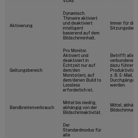
VDAs
Dynamisch.
Thinwire aktiviert
und deaktiviert
Immer für die
Aktivierung
intelligent
Sitzungsdauer
basierend auf dem
Bildschirminhalt.
Pro Monitor.
Aktiviert und
Betrifft alle 
deaktiviert in
verbundenen 
Echtzeit nur auf
dazu führen k
Geltungsbereich
dem/den
Produktivitä
Monitor(en), auf
z. B. E-Mail, i
dem/denen Build to
Durchgängen 
Lossless
werden.
erforderlich ist.
Mittel bis niedrig,
Mittel, abhäng
Bandbreitenverbrauch
abhängig von der
Bildschirmakti
Bildschirmaktivität.
Der
Standardmodus für
alle