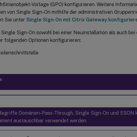
htlinienobjekt-Vorlage (GPO) konfigurieren. Weitere Informat
en von Single Sign-On mithilfe der administrativen Gruppenri
en Sie unter
Single Sign-On mit Citrix Gateway konfigurier
 Single Sign-On sowohl bei einer Neuinstallation als auch be
er folgenden Optionen konfigurieren:
eilenschnittstelle
S:
Begriffe Domänen-Pass-Through, Single Sign-On und SSON 
ment austauschbar verwendet werden.
™