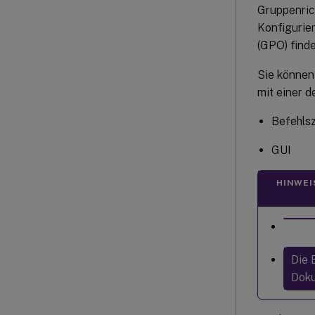
Gruppenric
Konfigurier
(GPO) find
Sie können
mit einer d
Befehlsz
GUI
HINWEI
Die 
Doku