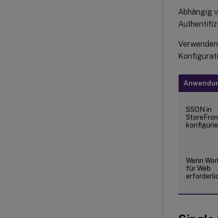
Abhängig v
Authentifiz
Verwenden 
Konfigurati
Anwendun
SSON in
StoreFron
konfigurie
Wenn Wor
für Web
erforderlic