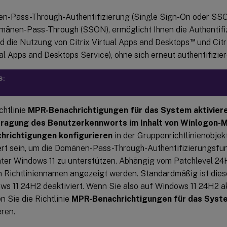
n-Pass-Through-Authentifizierung (Single Sign-On oder SSO
änen-Pass-Through (SSON), ermöglicht Ihnen die Authentifiz
™
 die Nutzung von Citrix Virtual Apps and Desktops
und Citr
ual Apps and Desktops Service), ohne sich erneut authentifizie
S:
chtlinie
MPR-Benachrichtigungen für das System aktivier
ragung des Benutzerkennworts im Inhalt von Winlogon-
hrichtigungen konfigurieren
in der Gruppenrichtlinienobje
iert sein, um die Domänen-Pass-Through-Authentifizierungsfun
nter Windows 11 zu unterstützen. Abhängig vom Patchlevel 24
 Richtliniennamen angezeigt werden. Standardmäßig ist diese
s 11 24H2 deaktiviert. Wenn Sie also auf Windows 11 24H2 ak
 Sie die Richtlinie
MPR-Benachrichtigungen für das Syste
eren.