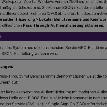
ix Workspace
-App für Windows Version 2503 installiert das
mäßig im Ruhezustand. Sie können SSON nach der Installatio
ichtlinienobjekt-Richtlinie (GPO) aktivieren. Um dies zu aktivi
rauthentifizierung > Lokaler Benutzername und Kennwor
trollkästchen
Pass-Through-Authentifizierung aktivieren
.
S:
en das System neu starten, nachdem Sie die GPO-Richtlinie ak
e SSON-Einstellung wirksam wird.
kungen:
ss-Through mit Benutzeranmeldeinformationen weist die f
ungen auf:
tzt keine kennwortlose Authentifizierung mit modernen Auth
dows Hello oder FIDO2. Eine zusätzliche Komponente namens
cation Service (FAS) ist für Single Sign-On (SSO) erforderlich