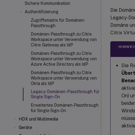
Sichere Kommunikation
Die Domäne
Authentifizierung
Legacy-Dom
Zugriffsmatrix für Domänen-
Domäne und
Passthrough
Citrix Virt
Domänen-Passthrough zu Citrix
Workspace unter Verwendung von
Citrix Gateway als IdP
HINWEI
Domänen-Passthrough zu Citrix
Workspace unter Verwendung von
Azure Active Directory als IdP
Die Ri
Übert
Domänen-Passthrough zu Citrix
Workspace unter Verwendung von
Benac
Okta als IdP
aktiv
Legacy-Domänen-Passthrough für
On) u
Single Sign-On
beiden
Erweitertes Domänen-Passthrough
Window
für Single Sign-On
müssen
HDX
und Multimedia
aktivi
Geräte