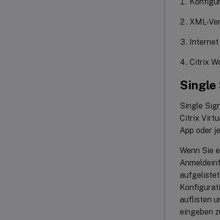
Konfigur
XML-Vert
Internet
Citrix W
Single
Single Sig
Citrix Virt
App oder j
Wenn Sie e
Anmeldeinf
aufgelistet
Konfigurat
auflisten 
eingeben z