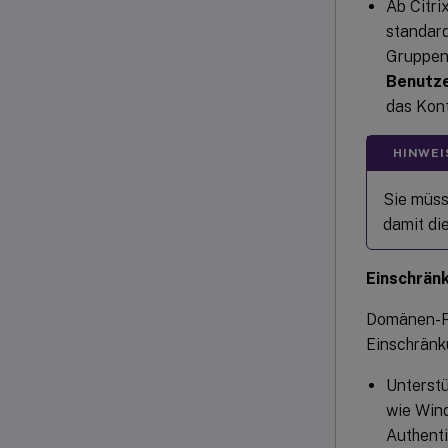
Ab Citr
standard
Gruppenr
Benutze
das Kon
HINWEI
Sie müss
damit di
Einschrän
Domänen-Pa
Einschränk
Unterstü
wie Win
Authenti