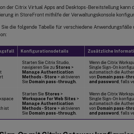
on der Citrix Virtual Apps and Desktops-Bereitstellung kann 
ierung in StoreFront mithilfe der Verwaltungskonsole konfigur
Sie die folgende Tabelle für verschiedene Anwendungsfälle 
on:
gsfall
Konfigurationsdetails
Zusätzliche Informat
Starten Sie Citrix Studio,
Wenn die Citrix Worksp
navigieren Sie zu
Stores
>
Single Sign-On konfigur
t
Manage Authentication
automatisch die Authe
rt
Methods - Store
> aktivieren
von
Domain pass-thr
Sie
Domain pass-through
.
and password
, falls 
Starten Sie
Stores
>
Wenn die Citrix Worksp
kspace
Workspace for Web Sites
>
Single Sign-On konfigur
Manage Authentication
automatisch die Authe
h ist
Methods - Store
> aktivieren
von
Domain pass-thr
Sie
Domain pass-through
.
and password
, falls 