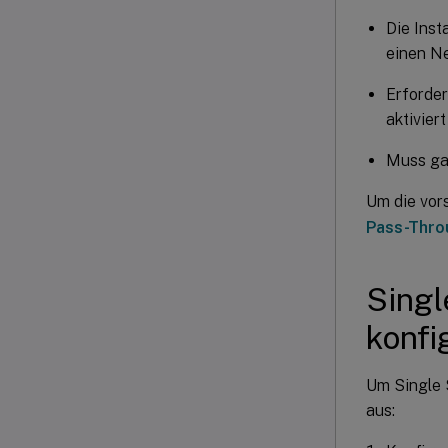
Die Inst
einen Ne
Erforde
aktiviert
Muss gan
Um die vor
Pass-Thro
Singl
konfi
Um Single S
aus: