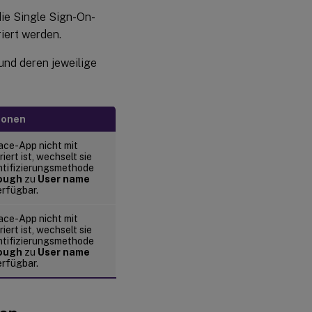
die Single Sign-On-
iert werden.
und deren jeweilige
ionen
ace-App nicht mit
iert ist, wechselt sie
ntifizierungsmethode
ough
zu
User name
verfügbar.
ace-App nicht mit
iert ist, wechselt sie
ntifizierungsmethode
ough
zu
User name
verfügbar.