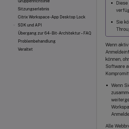
Gruppenrichtlinie
Diese
Sitzungserlebnis
verfüg
Citrix Workspace-App Desktop Lock
Sie k
SDK und API
Throug
Übergang zur 64-Bit-Architektur – FAQ
Problembehandlung
Wenn aktiv
Veraltet
Anmeldeinf
können, ohn
Software au
Kompromitt
Wenn Si
zusamme
weiterge
Workspac
Anmelde
Alle Webbro