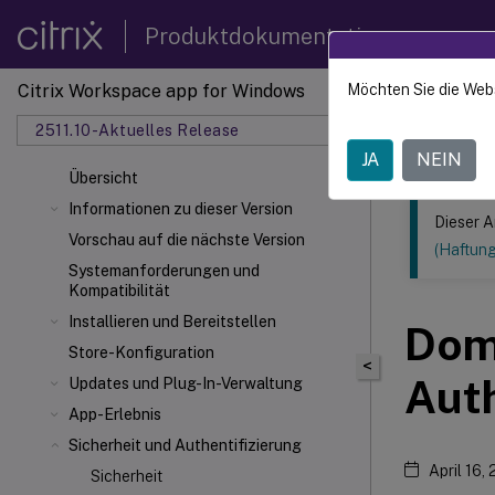
Produktdokumentation
Citrix Workspace app for Windows
Möchten Sie die Web
Dieser Inhalt
2511.10-Aktuelles Release
Citrix
JA
NEIN
Übersicht
Informationen zu dieser Version
Dieser A
Vorschau auf die nächste Version
(Haftun
Systemanforderungen und
Kompatibilität
Installieren und Bereitstellen
Dom
Store-Konfiguration
<
Auth
Updates und Plug-In-Verwaltung
App-Erlebnis
Sicherheit und Authentifizierung
April 16,
Sicherheit