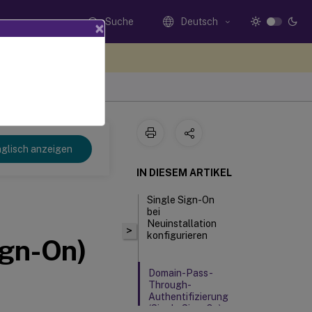
Suche
Deutsch
×
n Sie hier Feedback
glisch anzeigen
IN DIESEM ARTIKEL
Single Sign-On
bei
Neuinstallation
>
konfigurieren
ign-On)
Domain-Pass-
Through-
Authentifizierung
(Single Sign-On)