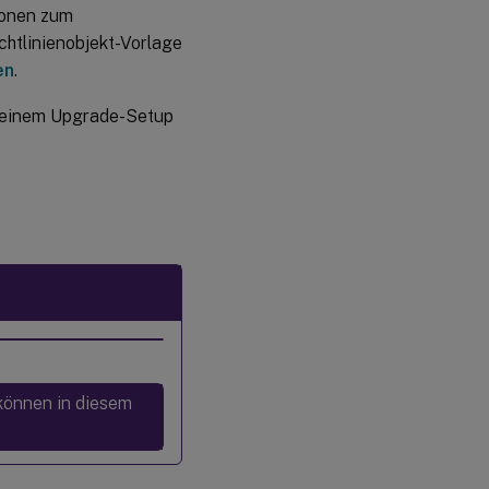
ionen zum
chtlinienobjekt-Vorlage
en
.
i einem Upgrade-Setup
können in diesem