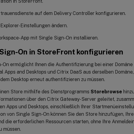
ation in StoreFront.
rauensdienste auf dem Delivery Controller konfigurieren.
 Explorer-Einstellungen ändern.
orkspace-App mit Single Sign-On installieren.
 Sign-On in StoreFront konfigurieren
n-On ermöglicht Ihnen die Authentifizierung bei einer Domäne
ual Apps and Desktops und Citrix DaaS aus derselben Domäne, 
edem Desktop erneut authentifizieren zu müssen.
inen Store mithilfe des Dienstprogramms
Storebrowse
hinzu
ormationen über den Citrix Gateway-Server geleitet, zusamm
en Apps und Desktops, einschließlich Ihrer Startmenüeinstell
ion von Single Sign-On können Sie den Store hinzufügen, Ihr
und die erforderlichen Ressourcen starten, ohne Ihre Anmeld
u müssen.