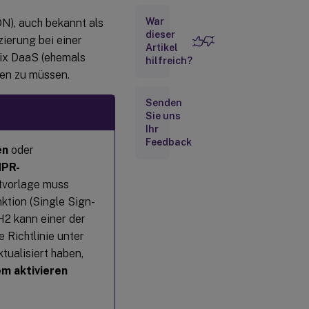
mit Kerberos
War
N), auch bekannt als
dieser
ierung bei einer
Artikel
ix DaaS (ehemals
hilfreich?
ren zu müssen.
Senden
Sie uns
Ihr
Feedback
en
oder
MPR-
ktvorlage muss
ktion (Single Sign-
H2 kann einer der
 Richtlinie unter
tualisiert haben,
m aktivieren