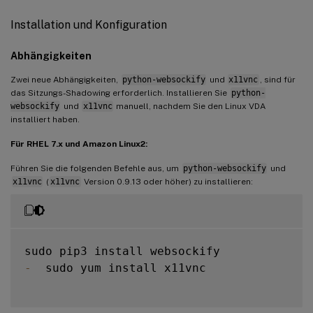
Installation und Konfiguration
Abhängigkeiten
Zwei neue Abhängigkeiten,
python-websockify
und
x11vnc
, sind für
das Sitzungs-Shadowing erforderlich. Installieren Sie
python-
websockify
und
x11vnc
manuell, nachdem Sie den Linux VDA
installiert haben.
Für RHEL 7.x und Amazon Linux2:
Führen Sie die folgenden Befehle aus, um
python-websockify
und
x11vnc
(
x11vnc
Version 0.9.13 oder höher) zu installieren:
-
  sudo yum install x11vnc
