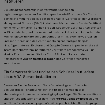
installieren
Die Sitzungsschattenfunktion verwendet denselben
registrierungsbasierten Zertifikatspeicher wie IIS, sodass Sie Root-
Zertifikate mithilfe von IIS oder dem Snap-In “Zertifikate” der Microsoft
Management Console (MMC) installieren können. Wenn Sie ein Zertifikat
von einer CA erhalten, können Sie den Webserver-Zertifikat-Assistenten
in IIS neu starten, und der Assistent installiert das Zertifikat. Alternativ
können Sie Zertifikate auf dem Computer mithilfe der MMC anzeigen
und importieren und das Zertifikat als eigenständiges Snap-In
hinzufügen. Internet Explorer und Google Chrome importieren die auf
Ihrem Betriebssystem installierten Zertifikate standardmäßig. Für
Mozilla Firefox müssen Sie Ihre Root-SSL-Zertifikate auf der
Registerkarte
Zertifizierungsstellen
des Zertifikat-Managers
importieren.
Ein Serverzertifikat und seinen Schlüssel auf jedem
Linux VDA-Server installieren
Benennen Sie die Serverzertifikate “shadowingcert.*” und die
Schlüsseldatei “shadowingkey.*” (* gibt das Format an, z. B.
shadowingcert.pem und shadowingkey.key). Legen Sie Serverzertifikate
und Schlüsseldateien unter dem Pfad
/etc/xdl/shadowingssl
ab und
schützen Sie sie ordnungsgemäß mit eingeschränkten Berechtigungen.