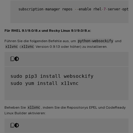
 subscription
-
manager repos 
--
enable rhel
-
7
-
server
-
optio
Für RHEL 9.1/9.0/8.x und Rocky Linux 9.1/9.0/8.x:
Führen Sie die folgenden Befehle aus, um
python-websockify
und
x11vnc
(
x11vnc
Version 0.9.13 oder höher) zu installieren.
sudo pip3 install websockify

sudo yum install x11vnc

Beheben Sie
x11vnc
, indem Sie die Repositorys EPEL und CodeReady
Linux Builder aktivieren: