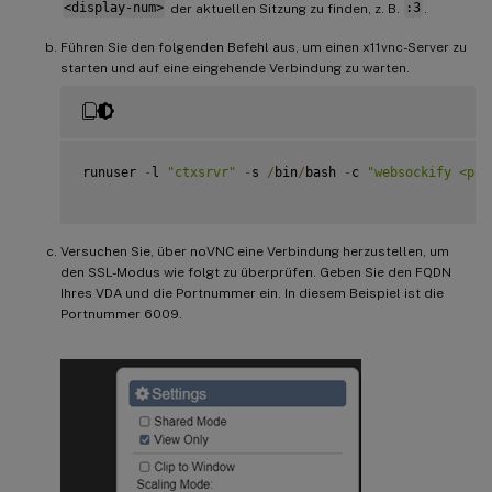
<display-num>
der aktuellen Sitzung zu finden, z. B.
:3
.
Führen Sie den folgenden Befehl aus, um einen x11vnc-Server zu
starten und auf eine eingehende Verbindung zu warten.
runuser 
-
l 
"ctxsrvr"
-
s 
/
bin
/
bash 
-
c 
"websockify <por
Versuchen Sie, über noVNC eine Verbindung herzustellen, um
den SSL-Modus wie folgt zu überprüfen. Geben Sie den FQDN
Ihres VDA und die Portnummer ein. In diesem Beispiel ist die
Portnummer 6009.