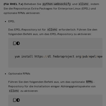
(Für RHEL 7.x)
Beheben Sie
python-websockify
und
x11vnc
, indem
Sie die Repositorys Extra Packages for Enterprise Linux (EPEL) und
optionale RPMs aktivieren:
EPEL
Das EPEL-Repository ist für
x11vnc
erforderlich. Führen Sie den
folgenden Befehl aus, um das EPEL-Repository zu aktivieren:
 yum install https
:
/
/
dl
.
fedoraproject
.
org
/
pub
/
epel
/
epel
-
Optionale RPMs
Führen Sie den folgenden Befehl aus, um das optionale
RPMs
-
Repository für die Installation einiger Abhängigkeitspakete von
x11vnc
zu aktivieren: