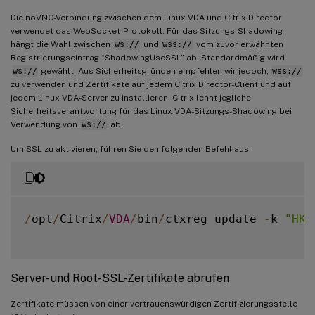
Die noVNC-Verbindung zwischen dem Linux VDA und Citrix Director
verwendet das WebSocket-Protokoll. Für das Sitzungs-Shadowing
hängt die Wahl zwischen
ws://
und
wss://
vom zuvor erwähnten
Registrierungseintrag “ShadowingUseSSL” ab. Standardmäßig wird
ws://
gewählt. Aus Sicherheitsgründen empfehlen wir jedoch,
wss://
zu verwenden und Zertifikate auf jedem Citrix Director-Client und auf
jedem Linux VDA-Server zu installieren. Citrix lehnt jegliche
Sicherheitsverantwortung für das Linux VDA-Sitzungs-Shadowing bei
Verwendung von
ws://
ab.
Um SSL zu aktivieren, führen Sie den folgenden Befehl aus:
/
opt
/
Citrix
/
VDA
/
bin
/
ctxreg update 
-
k 
"HKL
Server- und Root-SSL-Zertifikate abrufen
Zertifikate müssen von einer vertrauenswürdigen Zertifizierungsstelle