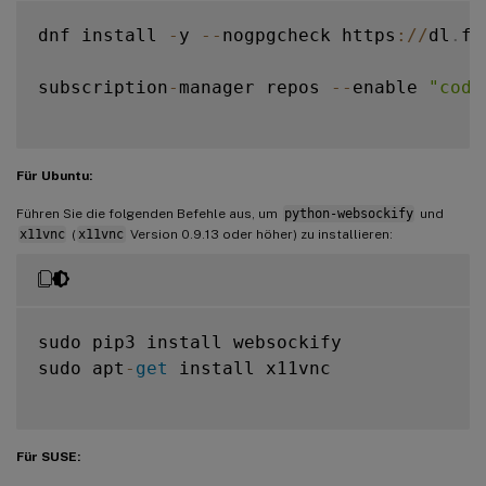
dnf install 
-
y 
--
nogpgcheck https
:
/
/
dl
.
fe
subscription
-
manager repos 
--
enable 
"code
Für Ubuntu:
Führen Sie die folgenden Befehle aus, um
python-websockify
und
x11vnc
(
x11vnc
Version 0.9.13 oder höher) zu installieren:
sudo pip3 install websockify

sudo apt
-
get
 install x11vnc

Für SUSE: