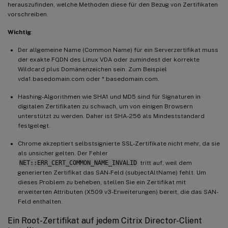
herauszufinden, welche Methoden diese für den Bezug von Zertifikaten
vorschreiben.
Wichtig
:
Der allgemeine Name (Common Name) für ein Serverzertifikat muss
der exakte FQDN des Linux VDA oder zumindest der korrekte
Wildcard plus Domänenzeichen sein. Zum Beispiel
vda1.basedomain.com oder *.basedomain.com.
Hashing-Algorithmen wie SHA1 und MD5 sind für Signaturen in
digitalen Zertifikaten zu schwach, um von einigen Browsern
unterstützt zu werden. Daher ist SHA-256 als Mindeststandard
festgelegt.
Chrome akzeptiert selbstsignierte SSL-Zertifikate nicht mehr, da sie
als unsicher gelten. Der Fehler
NET::ERR_CERT_COMMON_NAME_INVALID
tritt auf, weil dem
generierten Zertifikat das SAN-Feld (subjectAltName) fehlt. Um
dieses Problem zu beheben, stellen Sie ein Zertifikat mit
erweiterten Attributen (X509 v3-Erweiterungen) bereit, die das SAN-
Feld enthalten.
Ein Root-Zertifikat auf jedem Citrix Director-Client