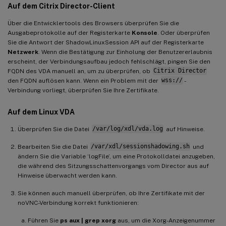
Auf dem Citrix Director-Client
Über die Entwicklertools des Browsers überprüfen Sie die
Ausgabeprotokolle auf der Registerkarte
Konsole
. Oder überprüfen
Sie die Antwort der ShadowLinuxSession API auf der Registerkarte
Netzwerk
. Wenn die Bestätigung zur Einholung der Benutzererlaubnis
erscheint, der Verbindungsaufbau jedoch fehlschlägt, pingen Sie den
FQDN des VDA manuell an, um zu überprüfen, ob
Citrix Director
den FQDN auflösen kann. Wenn ein Problem mit der
wss://
-
Verbindung vorliegt, überprüfen Sie Ihre Zertifikate.
Auf dem Linux VDA
Überprüfen Sie die Datei
/var/log/xdl/vda.log
auf Hinweise.
Bearbeiten Sie die Datei
/var/xdl/sessionshadowing.sh
und
ändern Sie die Variable ‘logFile’, um eine Protokolldatei anzugeben,
die während des Sitzungsschattenvorgangs vom Director aus auf
Hinweise überwacht werden kann.
Sie können auch manuell überprüfen, ob Ihre Zertifikate mit der
noVNC-Verbindung korrekt funktionieren:
Führen Sie
ps aux | grep xorg
aus, um die Xorg-Anzeigenummer