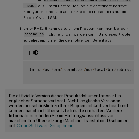
-noout
aus, um zu überprüfen, ob die Zertifikate korrekt
konfiguriert sind, und achten Sie dabei besonders auf die
Felder CN und SAN.
Unter RHEL 8 kann es zu einem Problem kommen, bei dem
rebind.so
nicht gefunden werden kann. Um dieses Problem
zu beheben, führen Sie den folgenden Befehl aus:
ln 
-
s 
/
usr
/
bin
/
rebind
.
so 
/
usr
/
local
/
bin
/
rebind
.
so

Die offizielle Version dieser Produktdokumentation ist in
englischer Sprache verfasst. Nicht-englische Versionen
wurden ausschließlich zu Ihrer Bequemlichkeit verfasst und
können maschinell übersetzte Inhalte enthalten. Weitere
Informationen finden Sie im Haftungsausschluss zur
maschinellen Übersetzung (Machine Translation Disclaimer)
auf
Cloud Software Group home
.