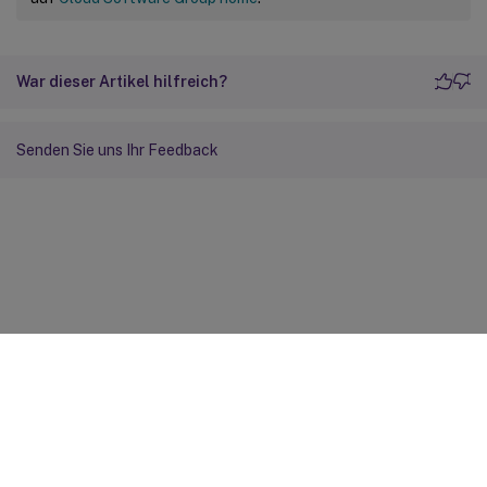
War dieser Artikel hilfreich?
Senden Sie uns Ihr Feedback
Feedback zur Site
Ihre Datenschutzauswahl
Datenschutz und rechtliche
Bestimmungen
Cookie-Einstellungen
docs.cloud.com