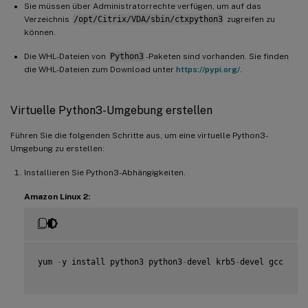
Sie müssen über Administratorrechte verfügen, um auf das
Verzeichnis
/opt/Citrix/VDA/sbin/ctxpython3
zugreifen zu
können.
Die WHL-Dateien von
Python3
-Paketen sind vorhanden. Sie finden
die WHL-Dateien zum Download unter
https://pypi.org/
.
Virtuelle Python3-Umgebung erstellen
Führen Sie die folgenden Schritte aus, um eine virtuelle Python3-
Umgebung zu erstellen:
Installieren Sie Python3-Abhängigkeiten.
Amazon Linux 2:
yum 
-
y install python3 python3
-
devel krb5
-
devel gcc
