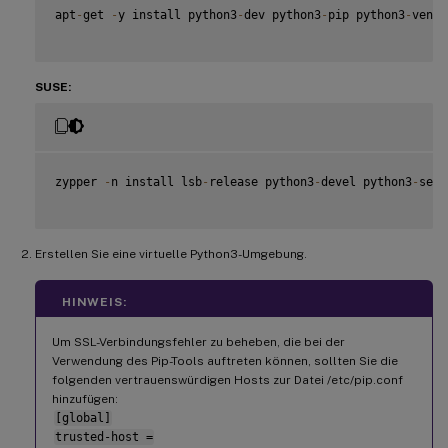
apt
-
get 
-
y install python3
-
dev python3
-
pip python3
-
venv 
SUSE:
zypper 
-
n install lsb
-
release python3
-
devel python3
-
setu
Erstellen Sie eine virtuelle Python3-Umgebung.
HINWEIS:
Um SSL-Verbindungsfehler zu beheben, die bei der
Verwendung des Pip-Tools auftreten können, sollten Sie die
folgenden vertrauenswürdigen Hosts zur Datei /etc/pip.conf
hinzufügen:
[global]
trusted-host =