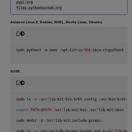
pypi.org
files.pythonhosted.org
Amazon Linux 2, Debian, RHEL, Rocky Linux, Ubuntu:
sudo python3 
-
m venv 
/
opt
/
Citrix
/
VDA
/
sbin
/
ctxpython3

SUSE:
sudo ln 
-
s 
/
usr
/
lib
/
mit
/
bin
/
krb5
-
config 
/
usr
/
bin
/
krb5
-
co
export
PATH
=
$
PATH
:
/
usr
/
lib
/
mit
/
bin
:
/
usr
/
lib
/
mit
/
sbin

sudo mkdir 
-
p 
/
usr
/
lib
/
mit
/
include
/
gssapi
/
sudo ln 
-
s 
/
usr
/
include
/
gssapi
/
gssapi_ext
.
h
/
usr
/
lib
/
mit
/