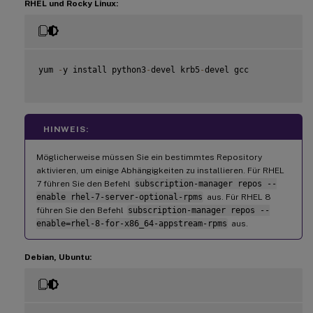
RHEL und Rocky Linux:
yum 
-
y install python3
-
devel krb5
-
devel gcc

HINWEIS:
Möglicherweise müssen Sie ein bestimmtes Repository
aktivieren, um einige Abhängigkeiten zu installieren. Für RHEL
7 führen Sie den Befehl
subscription-manager repos --
enable rhel-7-server-optional-rpms
aus. Für RHEL 8
führen Sie den Befehl
subscription-manager repos --
enable=rhel-8-for-x86_64-appstream-rpms
aus.
Debian, Ubuntu: