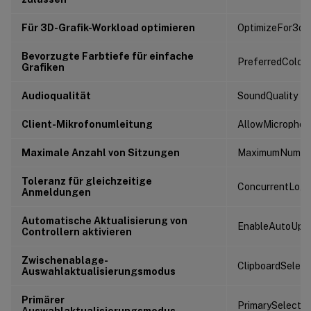
Für 3D-Grafik-Workload optimieren
OptimizeFor3dW
Bevorzugte Farbtiefe für einfache
PreferredColor
Grafiken
Audioqualität
SoundQuality
Client-Mikrofonumleitung
AllowMicrophon
Maximale Anzahl von Sitzungen
MaximumNumber
Toleranz für gleichzeitige
ConcurrentLogo
Anmeldungen
Automatische Aktualisierung von
EnableAutoUpda
Controllern aktivieren
Zwischenablage-
ClipboardSelec
Auswahlaktualisierungsmodus
Primärer
PrimarySelecti
Auswahlaktualisierungsmodus