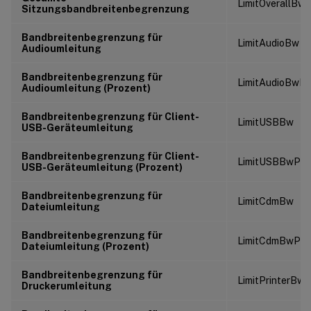
LimitOverallBw
Sitzungsbandbreitenbegrenzung
Bandbreitenbegrenzung für
LimitAudioBw
Audioumleitung
Bandbreitenbegrenzung für
LimitAudioBwPe
Audioumleitung (Prozent)
Bandbreitenbegrenzung für Client-
LimitUSBBw
USB-Geräteumleitung
Bandbreitenbegrenzung für Client-
LimitUSBBwPer
USB-Geräteumleitung (Prozent)
Bandbreitenbegrenzung für
LimitCdmBw
Dateiumleitung
Bandbreitenbegrenzung für
LimitCdmBwPer
Dateiumleitung (Prozent)
Bandbreitenbegrenzung für
LimitPrinterBw
Druckerumleitung