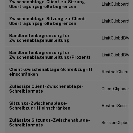
Zwischenablage-Client-zu-Sitzung-
LimitClipboard
Übertragungsgröße begrenzen
Zwischenablage-Sitzung-zu-Client-
LimitClipboard
Übertragungsgröße begrenzen
Bandbreitenbegrenzung für
LimitClipbdBW
Zwischenablagenumleitung
Bandbreitenbegrenzung für
LimitClipbdBWP
Zwischenablagenumleitung (Prozent)
Client-Zwischenablage-Schreibzugriff
RestrictClientC
einschränken
Zulässige Client-Zwischenablage-
ClientClipboar
Schreibformate
Sitzungs-Zwischenablage-
RestrictSession
Schreibzugriff einschränken
Zulässige Sitzungs-Zwischenablage-
SessionClipboa
Schreibformate