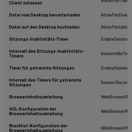
AllowFileTransf
Client zulassen
Datei vom Desktop herunterladen
AllowFileDownl
Datei auf den Desktop hochladen
AllowFileUploa
Sitzungs-Inaktivitäts-Timer
EnableSessionId
Intervall des Sitzungs-Inaktivitäts-
SessionIdleTime
Timers
Timer für getrennte Sitzungen
EnableSessionD
Intervall des Timers für getrennte
SessionDisconn
Sitzungen
Browserinhaltsumleitung
WebBrowserRedi
ACL-Konfiguration der
WebBrowserRedi
Browserinhaltsumleitung
Blacklist-Konfiguration der
WebBrowserRedi
Browserinhaltsumleitung