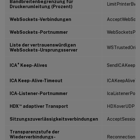
Bandbreitenbegrenzung für
LimitPrinterBw
Druckerumleitung (Prozent)
WebSockets-Verbindungen
AcceptWebSock
WebSockets-Portnummer
WebSocketsPor
Liste der vertrauenswürdigen
WSTrustedOrigi
WebSockets-Ursprungsserver
®
ICA
Keep-Alives
SendICAKeepAl
ICA Keep-Alive-Timeout
ICAKeepAliveTi
ICA-Listener-Portnummer
IcaListenerPor
™
HDX
adaptiver Transport
HDXoverUDP
Sitzungszuverlässigkeitsverbindungen
AcceptSessionRe
Transparenzstufe der
Wiederverbindungs-
ReconnectionUi