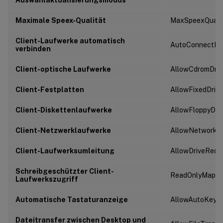
Maximale Speex-Qualität
MaxSpeexQuali
Client-Laufwerke automatisch
AutoConnectDri
verbinden
Client-optische Laufwerke
AllowCdromDriv
Client-Festplatten
AllowFixedDrive
Client-Diskettenlaufwerke
AllowFloppyDri
Client-Netzwerklaufwerke
AllowNetworkDr
Client-Laufwerksumleitung
AllowDriveRedir
Schreibgeschützter Client-
ReadOnlyMappe
Laufwerkszugriff
Automatische Tastaturanzeige
AllowAutoKeyb
Dateitransfer zwischen Desktop und