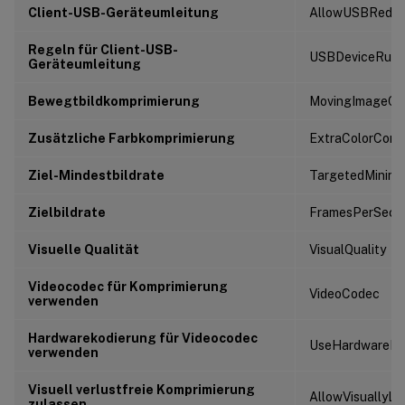
Client-USB-Geräteumleitung
AllowUSBRedir
Regeln für Client-USB-
USBDeviceRule
Geräteumleitung
Bewegtbildkomprimierung
MovingImageCom
Zusätzliche Farbkomprimierung
ExtraColorComp
Ziel-Mindestbildrate
TargetedMinim
Zielbildrate
FramesPerSeco
Visuelle Qualität
VisualQuality
Videocodec für Komprimierung
VideoCodec
verwenden
Hardwarekodierung für Videocodec
UseHardwareEn
verwenden
Visuell verlustfreie Komprimierung
AllowVisuallyLo
zulassen