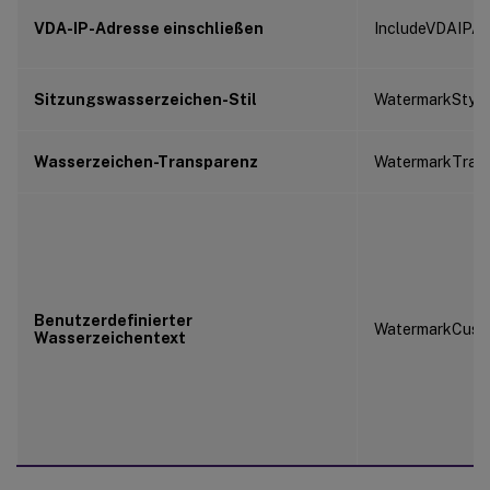
VDA-IP-Adresse einschließen
IncludeVDAIPAd
Sitzungswasserzeichen-Stil
WatermarkStyle
Wasserzeichen-Transparenz
WatermarkTran
Benutzerdefinierter
WatermarkCust
Wasserzeichentext