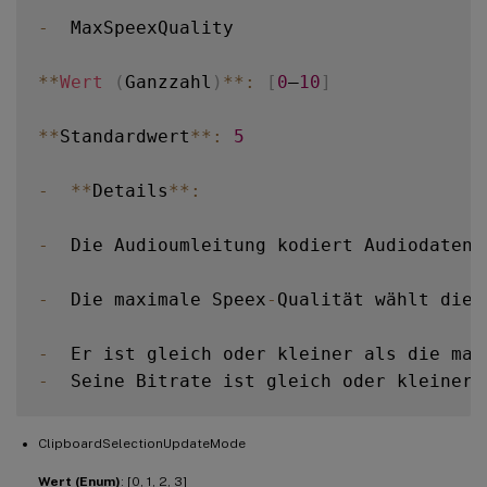
-
  MaxSpeexQuality

**
Wert
(
Ganzzahl
)
**
:
[
0
–
10
]
**
Standardwert
**
:
5
-
**
Details
**
:
-
  Die Audioumleitung kodiert Audiodaten 
-
  Die maximale Speex
-
Qualität wählt die 
-
  Er ist gleich oder kleiner als die max
-
  Seine Bitrate ist gleich oder kleiner 
-
**
Verwandte Einstellungen
**
:
 Audioqual
ClipboardSelectionUpdateMode
Wert (Enum)
: [0, 1, 2, 3]