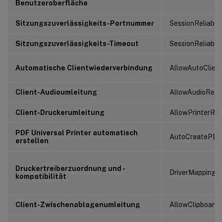
Benutzeroberfläche
Sitzungszuverlässigkeits-Portnummer
SessionReliabili
Sitzungszuverlässigkeits-Timeout
SessionReliabil
Automatische Clientwiederverbindung
AllowAutoClien
Client-Audioumleitung
AllowAudioRedir
Client-Druckerumleitung
AllowPrinterRed
PDF Universal Printer automatisch
AutoCreatePDFP
erstellen
Druckertreiberzuordnung und -
DriverMappingLi
kompatibilität
Client-Zwischenablagenumleitung
AllowClipboardR