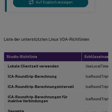
Auf Englisch anzeigen
Liste der unterstützten Richtlinien
Liste der unterstützten Linux VDA-Richtlinien
Studio-Richtlinie
Schlüsselname
Lokale Clientzeit verwenden
UseLocalTimeOf
ICA-Roundtrip-Berechnung
IcaRoundTripC
ICA-Roundtrip-Berechnungsintervall
IcaRoundTripCh
ICA-Roundtrip-Berechnungen für
IcaRoundTripC
inaktive Verbindungen
Gesamte