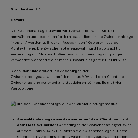
-
  PrimarySelectionUpdateMode

Standardwert
: 3
**
Wert
(
Enum
)
**
:
[
0
,
1
,
2
,
3
]
Details
:
**
Die Zwischenablageauswahl wird verwendet, wenn Sie Daten
Standardwert
**
:
3
auswählen und explizit anfordern, dass diese in die Zwischenablage
“kopiert” werden, z. B. durch Auswahl von “Kopieren” aus dem
**
Details
**
:
Kontextmenü. Die Zwischenablageauswahl wird hauptsächlich in
Verbindung mit Microsoft Windows-Zwischenablagevorgängen
verwendet, während die primäre Auswahl einzigartig für Linux ist.
Die primäre Auswahl wird verwendet
,
 wenn 
Diese Richtlinie steuert, ob Änderungen der
Zwischenablageauswahl auf dem Linux VDA und dem Client die
Diese Richtlinie steuert
,
 ob Änderungen d
Zwischenablage gegenseitig aktualisieren können. Es gibt vier
Wertoptionen:
!
[
Abbildung des Aktualisierungsmodus für 
-
**
Auswahländerungen werden weder auf d
Änderungen der primären Auswahl auf dem L
Auswahländerungen werden weder auf dem Client noch auf
dem Host aktualisiert
Änderungen der Zwischenablageauswahl
-
auf dem Linux VDA aktualisieren die Zwischenablage auf dem
**
Host
-
Auswahländerungen werden nicht 
Client nicht. Änderungen der Zwischenablageauswahl auf dem