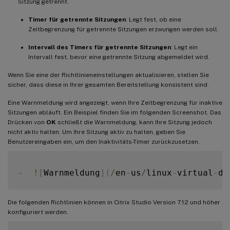
Sitzung getrennt.
Timer für getrennte Sitzungen
: Legt fest, ob eine
Zeitbegrenzung für getrennte Sitzungen erzwungen werden soll.
Intervall des Timers für getrennte Sitzungen
: Legt ein
Intervall fest, bevor eine getrennte Sitzung abgemeldet wird.
Wenn Sie eine der Richtlinieneinstellungen aktualisieren, stellen Sie
sicher, dass diese in Ihrer gesamten Bereitstellung konsistent sind.
Eine Warnmeldung wird angezeigt, wenn Ihre Zeitbegrenzung für inaktive
Sitzungen abläuft. Ein Beispiel finden Sie im folgenden Screenshot. Das
Drücken von
OK
schließt die Warnmeldung, kann Ihre Sitzung jedoch
nicht aktiv halten. Um Ihre Sitzung aktiv zu halten, geben Sie
Benutzereingaben ein, um den Inaktivitäts-Timer zurückzusetzen.
-
!
[
Warnmeldung
]
(
/
en
-
us
/
linux
-
virtual
-
de
Die folgenden Richtlinien können in Citrix Studio Version 7.12 und höher
konfiguriert werden.