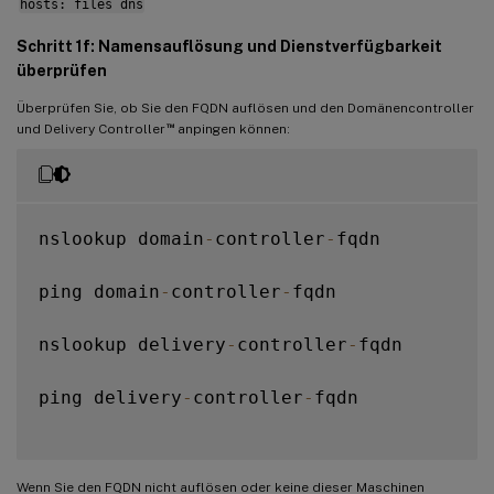
hosts: files dns
Schritt 1f: Namensauflösung und Dienstverfügbarkeit
überprüfen
Überprüfen Sie, ob Sie den FQDN auflösen und den Domänencontroller
™
und Delivery Controller
anpingen können:
nslookup domain
-
controller
-
fqdn

ping domain
-
controller
-
fqdn

nslookup delivery
-
controller
-
fqdn

ping delivery
-
controller
-
fqdn

Wenn Sie den FQDN nicht auflösen oder keine dieser Maschinen