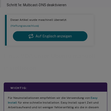
Schritt 1e: Multicast-DNS deaktivieren
Schritt 1f: Namensauflösung und Dienstverfügbarkeit
überprüfen
Dieser Artikel wurde maschinell übersetzt.
Schritt 1g: Taktsynchronisierung konfigurieren (chrony)
(Haftungsausschluss)
Schritt 1h: Eine zu verwendende Datenbank installieren und
angeben
Auf Englisch anzeigen
Schritt 1i: Motif installieren
Schritt 1j: Andere Pakete installieren
Linux VDA unter Ubuntu manuell
Schritt 2: Hypervisor vorbereiten
Zeitsynchronisierung auf XenServer (ehemals Citrix Hypervisor
installieren
™
) korrigieren
Zeitsynchronisierung auf Microsoft Hyper-V korrigieren
Zeitsynchronisierung auf ESX und ESXi korrigieren
WICHTIG:
Schritt 3: Linux-VM zur Windows-Domäne hinzufügen
Für Neuinstallationen empfehlen wir die Verwendung von
Easy
Samba Winbind
Install
für eine schnelle Installation. Easy Install spart Zeit und
Arbeitsaufwand und ist weniger fehleranfällig als die in diesem