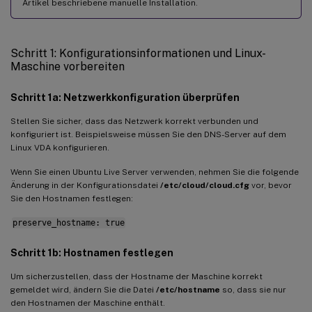
Quest-Authentifizierungsdienst
Artikel beschriebene manuelle Installation.
Centrify DirectControl
SSSD
Schritt 1: Konfigurationsinformationen und Linux-
Maschine vorbereiten
PBIS
Schritt 1a: Netzwerkkonfiguration überprüfen
Schritt 4: .NET installieren
Schritt 5: Linux VDA-Paket herunterladen
Stellen Sie sicher, dass das Netzwerk korrekt verbunden und
konfiguriert ist. Beispielsweise müssen Sie den DNS-Server auf dem
Schritt 6: Linux VDA installieren
Linux VDA konfigurieren.
Schritt 6a: Linux VDA installieren
Wenn Sie einen Ubuntu Live Server verwenden, nehmen Sie die folgende
Schritt 6b: Linux VDA aktualisieren (optional)
Änderung in der Konfigurationsdatei
/etc/cloud/cloud.cfg
vor, bevor
Sie den Hostnamen festlegen:
Schritt 7: NVIDIA GRID-Treiber installieren
preserve_hostname: true
Schritt 8: Linux VDA konfigurieren
Konfiguration mit Aufforderungen
Schritt 1b: Hostnamen festlegen
Automatisierte Konfiguration
Um sicherzustellen, dass der Hostname der Maschine korrekt
gemeldet wird, ändern Sie die Datei
/etc/hostname
so, dass sie nur
Konfigurationsänderungen entfernen
den Hostnamen der Maschine enthält.