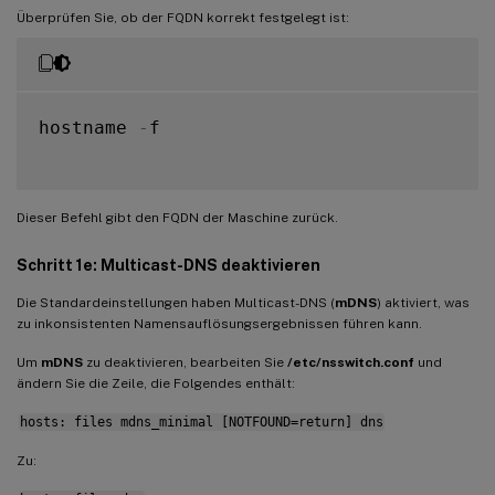
Überprüfen Sie, ob der FQDN korrekt festgelegt ist:
hostname 
-
f

Dieser Befehl gibt den FQDN der Maschine zurück.
Schritt 1e: Multicast-DNS deaktivieren
Die Standardeinstellungen haben Multicast-DNS (
mDNS
) aktiviert, was
zu inkonsistenten Namensauflösungsergebnissen führen kann.
Um
mDNS
zu deaktivieren, bearbeiten Sie
/etc/nsswitch.conf
und
ändern Sie die Zeile, die Folgendes enthält:
hosts: files mdns_minimal [NOTFOUND=return] dns
Zu: