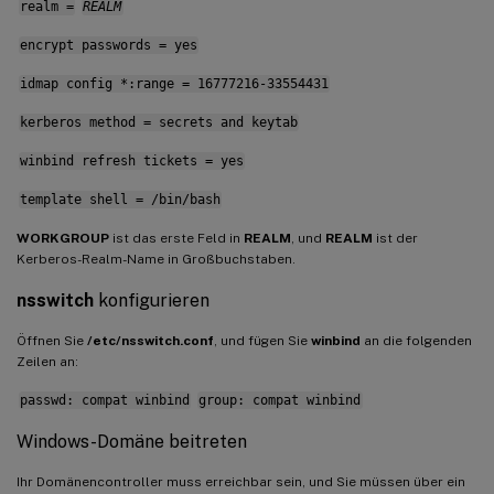
realm =
REALM
encrypt passwords = yes
idmap config *:range = 16777216-33554431
kerberos method = secrets and keytab
winbind refresh tickets = yes
template shell = /bin/bash
WORKGROUP
ist das erste Feld in
REALM
, und
REALM
ist der
Kerberos-Realm-Name in Großbuchstaben.
nsswitch
konfigurieren
Öffnen Sie
/etc/nsswitch.conf
, und fügen Sie
winbind
an die folgenden
Zeilen an:
passwd: compat winbind
group: compat winbind
Windows-Domäne beitreten
Ihr Domänencontroller muss erreichbar sein, und Sie müssen über ein