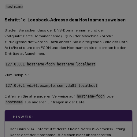
Konfigurationsprotokolle
hostname
Deinstallieren der Linux VDA-Software
Schritt 1c: Loopback-Adresse dem Hostnamen zuweisen
Schritt 9: XDPing ausführen
Stellen Sie sicher, dass der DNS-Domänenname und der
Schritt 10: Linux VDA ausführen
vollqualifizierte Domänenname (FQDN) der Maschine korrekt
zurückgemeldet werden. Dazu ändern Sie die folgende Zeile der Datei
Schritt 11: Maschinenkataloge erstellen
/etc/hosts
, um den FQDN und den Hostnamen als die ersten beiden
Einträge aufzunehmen:
Schritt 12: Bereitstellungsgruppen erstellen
127.0.0.1 hostname-fqdn hostname localhost
Zum Beispiel:
127.0.0.1 vda01.example.com vda01 localhost
Entfernen Sie alle anderen Verweise auf
hostname-fqdn
oder
hostname
aus anderen Einträgen in der Datei.
HINWEIS:
Der Linux VDA unterstützt derzeit keine NetBIOS-Namenskürzung.
Daher darf der Hostname 15 Zeichen nicht überschreiten.