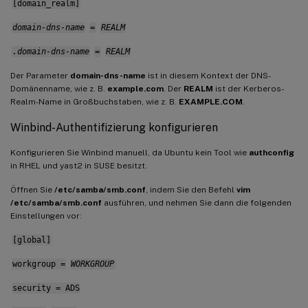
[domain_realm]
domain-dns-name
=
REALM
.domain-dns-name
=
REALM
Der Parameter
domain-dns-name
ist in diesem Kontext der DNS-
Domänenname, wie z. B.
example.com
. Der
REALM
ist der Kerberos-
Realm-Name in Großbuchstaben, wie z. B.
EXAMPLE.COM
.
Winbind-Authentifizierung konfigurieren
Konfigurieren Sie Winbind manuell, da Ubuntu kein Tool wie
authconfig
in RHEL und yast2 in SUSE besitzt.
Öffnen Sie
/etc/samba/smb.conf
, indem Sie den Befehl
vim
/etc/samba/smb.conf
ausführen, und nehmen Sie dann die folgenden
Einstellungen vor:
[global]
workgroup =
WORKGROUP
security = ADS