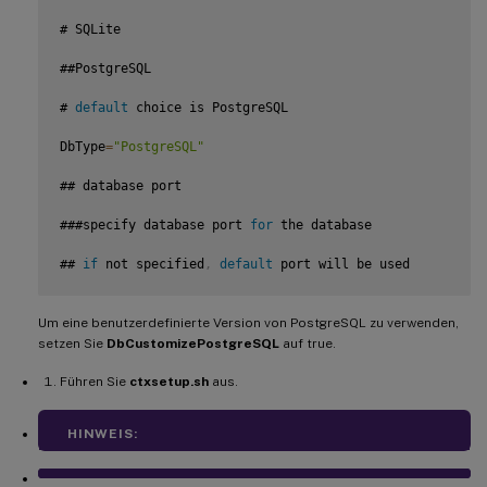
# SQLite

##PostgreSQL

# 
default
 choice is PostgreSQL

DbType
=
"PostgreSQL"
## database port

###specify database port 
for
 the database

## 
if
 not specified
,
default
 port will be used

### SQLite
:
N
/
A
Um eine benutzerdefinierte Version von PostgreSQL zu verwenden,
### PostgreSQL
:
5432
setzen Sie
DbCustomizePostgreSQL
auf true.
DbPort
Führen Sie
=
5432
ctxsetup.sh
aus.
## PostgreSQL customized

HINWEIS:
## 
**
only the following value means 
true
,
 otherwise 
fals