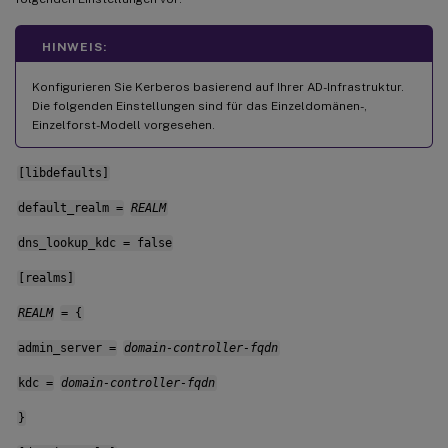
HINWEIS:
Konfigurieren Sie Kerberos basierend auf Ihrer AD-Infrastruktur.
Die folgenden Einstellungen sind für das Einzeldomänen-,
Einzelforst-Modell vorgesehen.
[libdefaults]
default_realm =
REALM
dns_lookup_kdc = false
[realms]
REALM
= {
admin_server =
domain-controller-fqdn
kdc =
domain-controller-fqdn
}