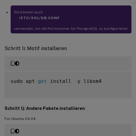
## 
true
Sie können auch
yes

/ETC/XDL/DB.CONF
## y

verwenden, um die Portnummer für PostgreSQL zu konfigurieren.
## 
YES
## 
Y
Schritt 1i: Motif installieren
## 
default
 is 
false
DbCustomizePostgreSQL
=
false
## PostgreSQL service name

sudo apt
-
get
 install 
-
y libxm4

# specify the service name 
of
 PostgreSQL 
for
 Linux 
VDA
default
 is 
"postgresql"
Schritt 1j: Andere Pakete installieren
DbPostgreSQLServiceName
=
"postgresql"
Für Ubuntu 24.04: