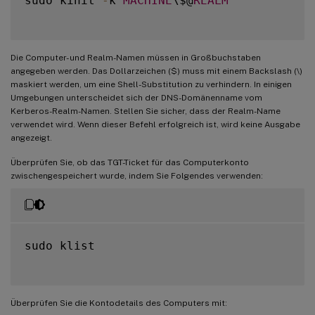
sudo kinit 
-
k 
MACHINE
\$@
REALM
Die Computer- und Realm-Namen müssen in Großbuchstaben
angegeben werden. Das Dollarzeichen ($) muss mit einem Backslash (\)
maskiert werden, um eine Shell-Substitution zu verhindern. In einigen
Umgebungen unterscheidet sich der DNS-Domänenname vom
Kerberos-Realm-Namen. Stellen Sie sicher, dass der Realm-Name
verwendet wird. Wenn dieser Befehl erfolgreich ist, wird keine Ausgabe
angezeigt.
Überprüfen Sie, ob das TGT-Ticket für das Computerkonto
zwischengespeichert wurde, indem Sie Folgendes verwenden:
sudo klist

Überprüfen Sie die Kontodetails des Computers mit: