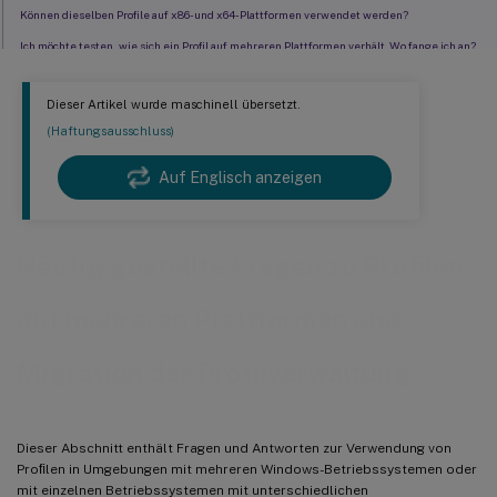
Können dieselben Profile auf x86- und x64-Plattformen verwendet werden?
Ich möchte testen, wie sich ein Profil auf mehreren Plattformen verhält. Wo fange ich an?
Können Profile basierend auf dem Computer, an dem sich der Benutzer anmeldet,
Dieser Artikel wurde maschinell übersetzt.
zugewiesen werden?
(Haftungsausschluss)
Warum ist es wünschenswert, dass Profilzuweisungen auf Computern basieren?
Migriert die Profilverwaltung Windows-Benutzerprofile zu Citrix-Benutzerprofilen?
Auf Englisch anzeigen
Welche Profile können zu Citrix-Benutzerprofilen migriert werden?
Wie verwende ich ein Vorlagenprofil?
Häufig gestellte Fragen zu Profilen
auf mehreren Plattformen und
Migration der Profilverwaltung
Dieser Abschnitt enthält Fragen und Antworten zur Verwendung von
Proﬁlen in Umgebungen mit mehreren Windows-Betriebssystemen oder
mit einzelnen Betriebssystemen mit unterschiedlichen