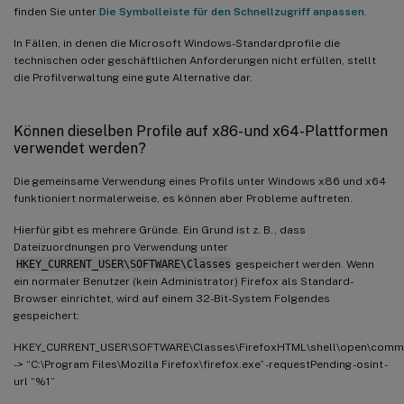
finden Sie unter
Die Symbolleiste für den Schnellzugriff anpassen
.
In Fällen, in denen die Microsoft Windows-Standardprofile die
technischen oder geschäftlichen Anforderungen nicht erfüllen, stellt
die Profilverwaltung eine gute Alternative dar.
Können dieselben Profile auf x86- und x64-Plattformen
verwendet werden?
Die gemeinsame Verwendung eines Profils unter Windows x86 und x64
funktioniert normalerweise, es können aber Probleme auftreten.
Hierfür gibt es mehrere Gründe. Ein Grund ist z. B., dass
Dateizuordnungen pro Verwendung unter
HKEY_CURRENT_USER\SOFTWARE\Classes
gespeichert werden. Wenn
ein normaler Benutzer (kein Administrator) Firefox als Standard-
Browser einrichtet, wird auf einem 32-Bit-System Folgendes
gespeichert:
HKEY_CURRENT_USER\SOFTWARE\Classes\FirefoxHTML\shell\open\com
-> “C:\Program Files\Mozilla Firefox\firefox.exe” -requestPending -osint -
url “%1”