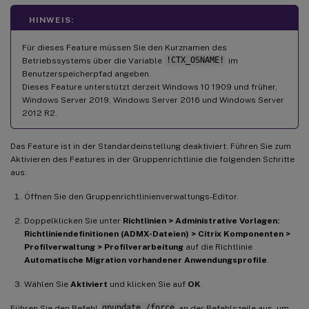
HINWEIS:
Für dieses Feature müssen Sie den Kurznamen des
Betriebssystems über die Variable
!CTX_OSNAME!
im
Benutzerspeicherpfad angeben.
Dieses Feature unterstützt derzeit Windows 10 1909 und früher,
Windows Server 2019, Windows Server 2016 und Windows Server
2012 R2.
Das Feature ist in der Standardeinstellung deaktiviert. Führen Sie zum
Aktivieren des Features in der Gruppenrichtlinie die folgenden Schritte
aus:
Öffnen Sie den Gruppenrichtlinienverwaltungs-Editor.
Doppelklicken Sie unter
Richtlinien > Administrative Vorlagen:
Richtliniendefinitionen (ADMX-Dateien) > Citrix Komponenten >
Profilverwaltung > Profilverarbeitung
auf die Richtlinie
Automatische Migration vorhandener Anwendungsprofile
.
Wählen Sie
Aktiviert
und klicken Sie auf
OK
.
Führen Sie den Befehl
gpupdate /force
an der Befehlszeile aus, um