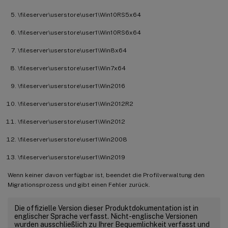
\fileserver\userstore\user1\Win10RS5x64
\fileserver\userstore\user1\Win10RS6x64
\fileserver\userstore\user1\Win8x64
\fileserver\userstore\user1\Win7x64
\fileserver\userstore\user1\Win2016
\fileserver\userstore\user1\Win2012R2
\fileserver\userstore\user1\Win2012
\fileserver\userstore\user1\Win2008
\fileserver\userstore\user1\Win2019
Wenn keiner davon verfügbar ist, beendet die Profilverwaltung den
Migrationsprozess und gibt einen Fehler zurück.
Die offizielle Version dieser Produktdokumentation ist in
englischer Sprache verfasst. Nicht-englische Versionen
wurden ausschließlich zu Ihrer Bequemlichkeit verfasst und