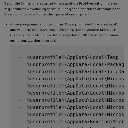
Bevor die Migration gestartet wird, sucht die Profilverwaltung die zu
migrierenden Anwendungsprofile. Dies geschieht durch automatische
Erkennung. Es wird Folgendes gesucht und migriert:
Anwendungseinstellungen unter %userprofile%\Appdata\Local\
and %userprofile%\Appdata\Roaming. Die folgenden Microsoft-
Ordner, die die aktuellen Betriebssystemplattforminformationen
enthalten, werden ignoriert:
-
%
userprofile
%
\AppData\Local\Temp

-
%
userprofile
%
\AppData\Local\Packages
-
%
userprofile
%
\AppData\Local\TileData
-
%
userprofile
%
\AppData\Local\Microsof
-
%
userprofile
%
\AppData\Local\Microso
-
%
userprofile
%
\AppData\Local\Microso
-
%
userprofile
%
\AppData\Local\Microso
-
%
userprofile
%
\AppData\Local\Microso
-
%
userprofile
%
\AppData\Local\Microso
-
%
userprofile
%
\Appdata\Roaming\Micro