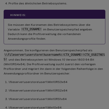
Profile des ähnlichsten Betriebssystems.
HINWEIS:
Sie müssen den Kurznamen des Betriebssystems über die
Variable
!CTX_OSNAME!
im Benutzerspeicherpfad angeben.
Dadurch kann die Profilverwaltung die vorhandenen
Anwendungsprofile finden.
Angenommen, Sie konfigurieren den Benutzerspeicherpfad als
\\fileserver\userstore\%username%\!CTX_OSNAME!!CTX_OSBITNES
S!
und das Betriebssystem ist Windows 10 Version 1803 64-Bit
(Win10RS4x64). Die Profilverwaltung sucht zuerst den vorherigen
Profilordner und migriert ihn dann in der folgenden Reihenfolge in den
Anwendungsprofilordner im Benutzerspeicher:
\fileserver\userstore\user1\Win10RS3x64
\fileserver\userstore\user1\Win10RS2x64
\fileserver\userstore\user1\Win10RS1x64
\fileserver\userstore\user1\Win10x64