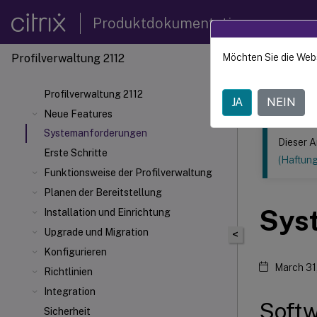
Produktdokumentation
Profilverwaltung 2112
Möchten Sie die Web
Dieser Inhalt
Profilv
Profilverwaltung 2112
JA
NEIN
Neue Features
Systemanforderungen
Dieser A
Erste Schritte
(Haftun
Funktionsweise der Profilverwaltung
Planen der Bereitstellung
Sys
Installation und Einrichtung
Upgrade und Migration
<
Konfigurieren
March 31
Richtlinien
Integration
Soft
Sicherheit