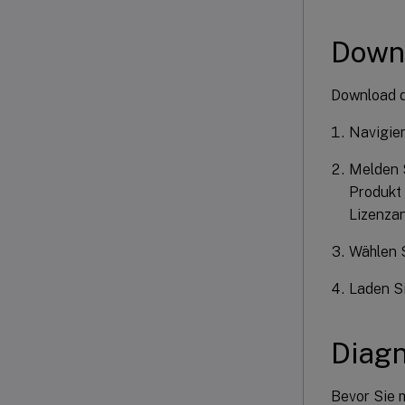
Down
Download d
Navigier
Melden S
Produkt 
Lizenzan
Wählen S
Laden Si
Diag
Bevor Sie m