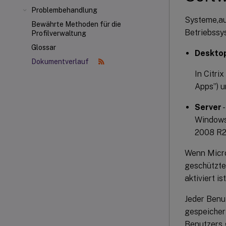
Problembehandlung
Systeme,au
Bewährte Methoden für die
Betriebssy
Profilverwaltung
Glossar
Deskto
Dokumentverlauf
In Citr
Apps”) u
Server
-
Windows
2008 R2 
Wenn Micro
geschützte
aktiviert i
Jeder Benu
gespeicher
Benutzers 