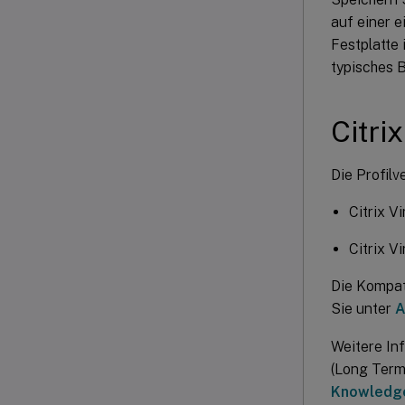
auf einer 
Festplatte 
typisches B
Citri
Die Profil
Citrix V
Citrix V
Die Kompati
Sie unter
A
Weitere In
(Long Term
Knowledge