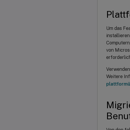
Platt
Um das Fea
installier
Computern,
von Micros
erforderlic
Verwenden 
Weitere In
plattform
Migri
Benut
Von den fol