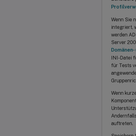
Profilverw
Wenn Sie ni
integriert,
werden AD-
Server 200
Domänen- u
INI-Datei f
für Tests v
angewendet,
Gruppenrich
Wenn kurze
Komponenten
Unterstützu
Andernfall
auftreten.
Speichern 