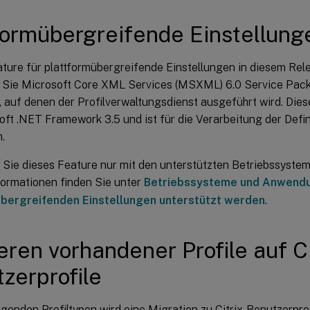
formübergreifende Einstellung
ture für plattformübergreifende Einstellungen in diesem Rel
en Sie Microsoft Core XML Services (MSXML) 6.0 Service Pack 
 auf denen der Profilverwaltungsdienst ausgeführt wird. Dies
oft .NET Framework 3.5 und ist für die Verarbeitung der Defin
h.
Sie dieses Feature nur mit den unterstützten Betriebssyst
formationen finden Sie unter
Betriebssysteme und Anwendu
übergreifenden Einstellungen unterstützt werden
.
eren vorhandener Profile auf Ci
zerprofile
genden Profiltypen wird eine Migration zu Citrix-Benutzerprof