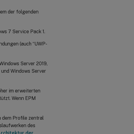
Diagnosefeature
nem der folgenden
Anwendungsstreaming
ws 7 Service Pack 1.
Plattformübergreifende
endungen (auch “UWP-
Einstellungen
Migrieren
vorhandener
 Windows Server 2019,
Profile auf
Citrix-
2 und Windows Server
Benutzerprofile
her im erweiterten
stützt. Wenn EPM
 dem Profile zentral
islaufwerken des
rchitektur der