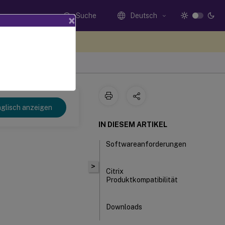
Suche
Deutsch
×
n Sie hier Feedback
glisch anzeigen
IN DIESEM ARTIKEL
Softwareanforderungen
>
Citrix
Produktkompatibilität
Downloads