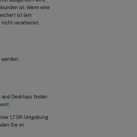
ebunden ist. Wenn eine
ichert ist (ein
 nicht verarbeitet.
t werden:
ps and Desktops finden
ment
.
n einer LTSR-Umgebung
nden Sie im