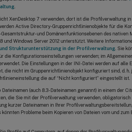
altung
.
cht XenDesktop 7 verwenden, dort ist die Profilverwaltung in 
 werden Active Directory-Gruppenrichtlinienobjekte für die Kon
Gesamtstruktur- und Domänenfunktionsebenen des nativen
8 und Windows Server 2012 unterstützt. Weitere Informatione
nd Strukturunterstützung in der Profilverwaltung
. Sie k
ür die Konfigurationseinstellungen verwenden; im Allgemeinen
erwendet. Die Einstellungen in der INI-Datei werden auf alle 
 die nicht im Gruppenrichtlinienobjekt konfiguriert sind, d. h. 
tlinieneinstellung die auf “Nicht konfiguriert” eingestellt ist.
 Dateinamen (auch 8.3-Dateinamen genannt) in einem der Citr
, die Sie mit der Profilverwaltung verwenden, obligatorisch s
ng kurzer Dateinamen in Ihrer Profilverwaltungsbereitstellung
s könnten Probleme beim Kopieren von Dateien vom und zum 
Sie Profile auf Computern, auf denen der Profilverwaltungsdie