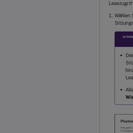
Lesezugrif
Wählen 
Sitzung
HINW
Da
Sit
hin
Les
All
Wi