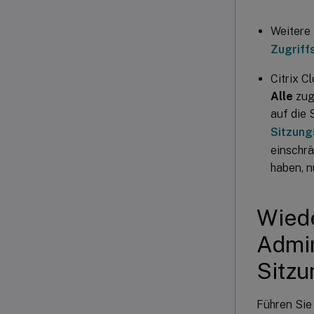
Weitere
Zugriff
Citrix C
Alle
zug
auf die 
Sitzung
einschrä
haben, n
Wiede
Admin
Sitzu
Führen Sie