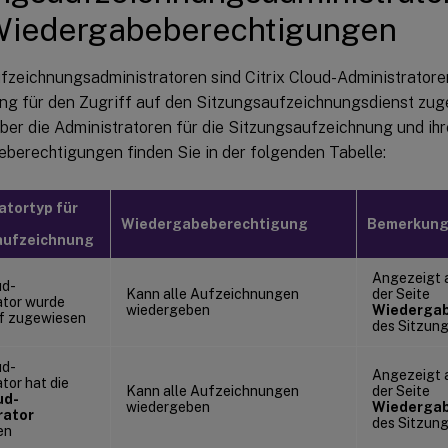
 Wiedergabeberechtigungen
fzeichnungsadministratoren sind Citrix Cloud-Administratore
ng für den Zugriff auf den Sitzungsaufzeichnungsdienst zug
über die Administratoren für die Sitzungsaufzeichnung und ihr
berechtigungen finden Sie in der folgenden Tabelle:
atortyp für
Wiedergabeberechtigung
Bemerkun
aufzeichnung
Angezeigt a
ud-
Kann alle Aufzeichnungen
der Seite
ator wurde
wiedergeben
Wiederga
ff zugewiesen
des Sitzun
ud-
Angezeigt a
tor hat die
Kann alle Aufzeichnungen
der Seite
ud-
wiedergeben
Wiederga
rator
des Sitzun
en