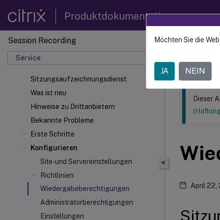
Produktdokumentation
Session Recording
Möchten Sie die Web
Dieser Inhalt
Service
Sitzun
JA
NEIN
Sitzungsaufzeichnungsdienst
Was ist neu
Dieser A
Hinweise zu Drittanbietern
(Haftun
Bekannte Probleme
Erste Schritte
Wie
Konfigurieren
Site- und Servereinstellungen
<
Richtlinien
April 22,
Wiedergabeberechtigungen
Administratorberechtigungen
Sitzu
Einstellungen