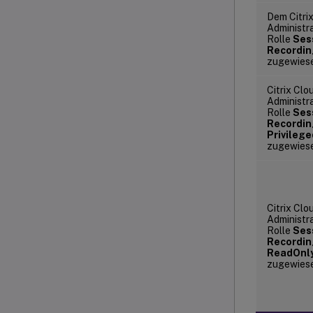
Dem Citri
Administr
Rolle
Ses
Recordin
zugewies
Citrix Clo
Administra
Rolle
Ses
Recordin
Privileg
zugewies
Citrix Clo
Administr
Rolle
Ses
Recordin
ReadOnl
zugewies