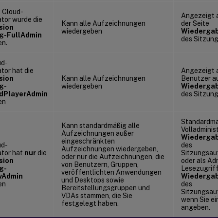
x Cloud-
Angezeigt a
ator wurde die
Kann alle Aufzeichnungen
der Seite
sion
wiedergeben
Wiederga
g-FullAdmin
des Sitzun
en.
ud-
tor hat die
Angezeigt al
sion
Kann alle Aufzeichnungen
Benutzer au
g-
wiedergeben
Wiederga
edPlayerAdmin
des Sitzun
en
Standardmä
Kann standardmäßig alle
Volladminis
Aufzeichnungen außer
Wiederga
eingeschränkten
ud-
des
Aufzeichnungen wiedergeben,
ator hat
nur
die
Sitzungsau
oder nur die Aufzeichnungen, die
sion
oder als Ad
von Benutzern, Gruppen,
g-
Lesezugriff
veröffentlichten Anwendungen
yAdmin
Wiederga
und Desktops sowie
en
des
Bereitstellungsgruppen und
Sitzungsau
VDAs stammen, die Sie
wenn Sie ei
festgelegt haben.
angeben.