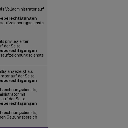
ls Volladministrator auf
beberechtigungen
gsaufzeichnungsdiensts
s privilegierter
f der Seite
beberechtigungen
gsaufzeichnungsdiensts
ßig angezeigt als
trator auf der Seite
beberechtigungen
fzeichnungsdiensts,
ministrator mit
 auf der Seite
beberechtigungen
fzeichnungsdiensts,
nen Geltungsbereich