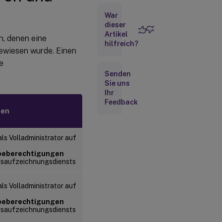
War
dieser
Artikel
n, denen eine
hilfreich?
ewiesen wurde. Einen
e
Senden
Sie uns
Ihr
Feedback
gen
ls Volladministrator auf
beberechtigungen
gsaufzeichnungsdiensts
ls Volladministrator auf
beberechtigungen
gsaufzeichnungsdiensts