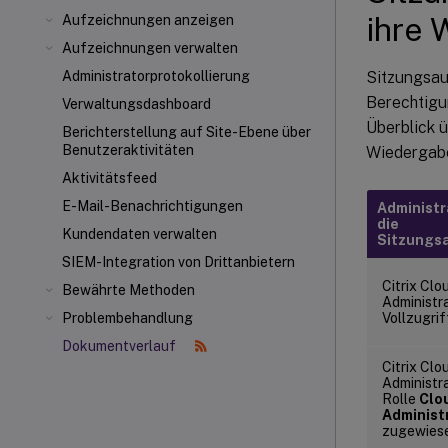
ihre
Aufzeichnungen anzeigen
Aufzeichnungen verwalten
Sitzungsau
Administratorprotokollierung
Berechtigu
Verwaltungsdashboard
Überblick 
Berichterstellung auf Site-Ebene über
Benutzeraktivitäten
Wiedergabe
Aktivitätsfeed
E-Mail-Benachrichtigungen
Administr
die
Kundendaten verwalten
Sitzungs
SIEM-Integration von Drittanbietern
Citrix Clo
Bewährte Methoden
Administr
Vollzugri
Problembehandlung
Dokumentverlauf
Citrix Clo
Administra
Rolle
Clo
Administ
zugewies