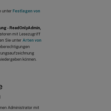
e unter
Festlegen von
ung - ReadOnlyAdmin,
atoren mit Lesezugriff
en Sie unter
Arten von
beberechtigungen
itzungsaufzeichnung
 wiedergeben können.
e
n
nen Administrator mit