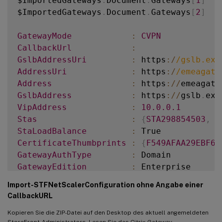
$ImportedGateways
.
Document
.
Gateways
[
1
]
$ImportedGateways
.
Document
.
Gateways
[
2
]
GatewayMode
:
CVPN
CallbackUrl
:
GslbAddressUri
:
 https
:
/
/
gslb.exa
AddressUri
:
 https
:
/
/
emeagate
Address
:
 https
:
/
/
emeagate
GslbAddress
:
 https
:
/
/
gslb
.
exa
VipAddress
:
10.0
.0
.1
Stas
:
{
STA298854503
,
S
StaLoadBalance
:
CertificateThumbprints
:
{
F549AFAA29EBF61
GatewayAuthType
:
GatewayEdition
:
ReceiverForWebSites
:
{
Citrix
.
StoreFro
Import-STFNetScalerConfiguration ohne Angabe einer
CallbackURL
GatewayMode
:
CVPN
Kopieren Sie die ZIP-Datei auf den Desktop des aktuell angemeldeten
CallbackUrl
:
StoreFront-Administrators. Lesen Sie das Citrix Gateway-