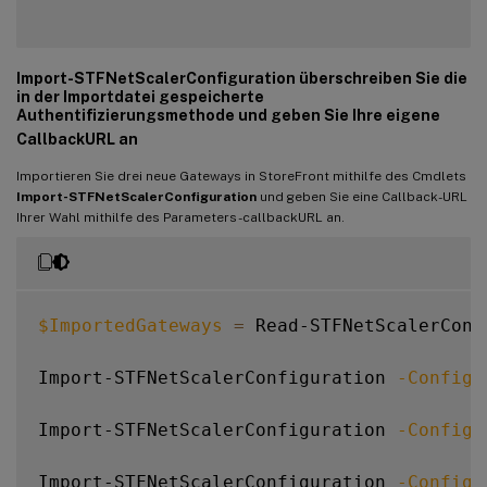
Import-STFNetScalerConfiguration überschreiben Sie die
in der Importdatei gespeicherte
Authentifizierungsmethode und geben Sie Ihre eigene
CallbackURL an
Importieren Sie drei neue Gateways in StoreFront mithilfe des Cmdlets
Import-STFNetScalerConfiguration
und geben Sie eine Callback-URL
Ihrer Wahl mithilfe des Parameters -callbackURL an.
$ImportedGateways
=
 Read-STFNetScalerConf
Import-STFNetScalerConfiguration 
-Configu
Import-STFNetScalerConfiguration 
-Configu
Import-STFNetScalerConfiguration 
-Configu