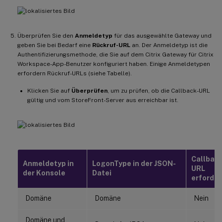
Überprüfen Sie den
Anmeldetyp
für das ausgewählte Gateway und
geben Sie bei Bedarf eine
Rückruf-URL
an. Der Anmeldetyp ist die
Authentifizierungsmethode, die Sie auf dem Citrix Gateway für Citrix
Workspace-App-Benutzer konfiguriert haben. Einige Anmeldetypen
erfordern Rückruf-URLs (siehe Tabelle).
Klicken Sie auf
Überprüfen
, um zu prüfen, ob die Callback-URL
gültig und vom StoreFront-Server aus erreichbar ist.
Callback
Anmeldetyp in
LogonType in der JSON-
URL
der Konsole
Datei
erforder
Domäne
Domäne
Nein
Domäne und