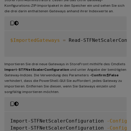
GslbAddressUri
:
 https
:
/
/
gslb.exa
Konfigurations-ZIP-Importpaket in den Speicher ein und sehen Sie sich
AddressUri
:
 https
:
/
/
emeagate
die drei darin enthaltenen Gateways anhand ihrer Indexwerte an.
Address
:
 https
:
/
/
emeagate
GslbAddress
:
 https
:
/
/
gslb
.
exa
VipAddress
:
10.0
.0
.2
Stas
:
{
STA298854503
,
S
$ImportedGateways
=
 Read-STFNetScalerConf
StaLoadBalance
:
CertificateThumbprints
:
{
F549AFAA29EBF61
GatewayAuthType
:
Importieren Sie drei neue Gateways in StoreFront mithilfe des Cmdlets
GatewayEdition
:
Import-STFNetScalerConfiguration
und unter Angabe der benötigten
ReceiverForWebSites
:
{
Citrix
.
StoreFro
Gateway-Indizes. Die Verwendung des Parameters
-Confirm:$False
verhindert, dass die PowerShell-GUI Sie auffordert, jedes Gateway zu
GatewayMode
:
CVPN
importieren. Entfernen Sie diesen, wenn Sie Gateways einzeln und
sorgfältig importieren möchten.
CallbackUrl
:
 https
:
/
/
emeagate
GslbAddressUri
:
 https
:
/
/
gslb.exa
AddressUri
:
 https
:
/
/
emeagate
Address
:
 https
:
/
/
emeagate
Import-STFNetScalerConfiguration 
-Configu
GslbAddress
:
 https
:
/
/
gslb
.
exa
Import-STFNetScalerConfiguration 
-Configu
VipAddress
:
10.0
.0
.2