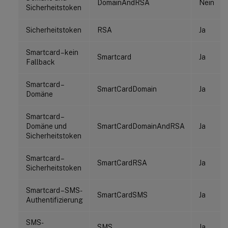
DomainAndRSA
Nein
Sicherheitstoken
Sicherheitstoken
RSA
Ja
Smartcard – kein
Smartcard
Ja
Fallback
Smartcard –
SmartCardDomain
Ja
Domäne
Smartcard –
Domäne und
SmartCardDomainAndRSA
Ja
Sicherheitstoken
Smartcard –
SmartCardRSA
Ja
Sicherheitstoken
Smartcard – SMS-
SmartCardSMS
Ja
Authentifizierung
SMS-
SMS
Ja