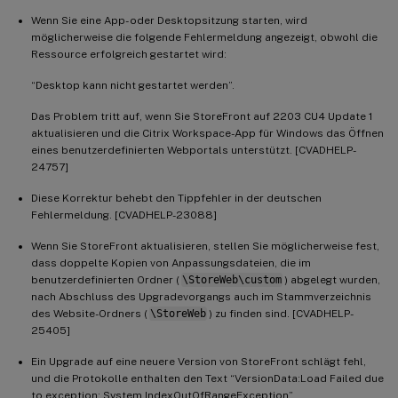
Wenn Sie eine App- oder Desktopsitzung starten, wird
möglicherweise die folgende Fehlermeldung angezeigt, obwohl die
Ressource erfolgreich gestartet wird:
“Desktop kann nicht gestartet werden”.
Das Problem tritt auf, wenn Sie StoreFront auf 2203 CU4 Update 1
aktualisieren und die Citrix Workspace-App für Windows das Öffnen
eines benutzerdefinierten Webportals unterstützt. [CVADHELP-
24757]
Diese Korrektur behebt den Tippfehler in der deutschen
Fehlermeldung. [CVADHELP-23088]
Wenn Sie StoreFront aktualisieren, stellen Sie möglicherweise fest,
dass doppelte Kopien von Anpassungsdateien, die im
benutzerdefinierten Ordner (
\StoreWeb\custom
) abgelegt wurden,
nach Abschluss des Upgradevorgangs auch im Stammverzeichnis
des Website-Ordners (
\StoreWeb
) zu finden sind. [CVADHELP-
25405]
Ein Upgrade auf eine neuere Version von StoreFront schlägt fehl,
und die Protokolle enthalten den Text “VersionData:Load Failed due
to exception: System.IndexOutOfRangeException”.