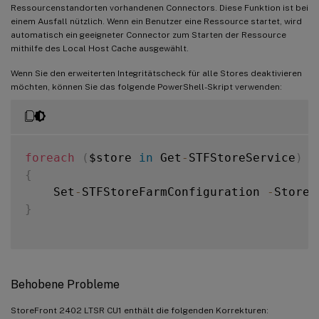
Ressourcenstandorten vorhandenen Connectors. Diese Funktion ist bei
einem Ausfall nützlich. Wenn ein Benutzer eine Ressource startet, wird
automatisch ein geeigneter Connector zum Starten der Ressource
mithilfe des Local Host Cache ausgewählt.
Wenn Sie den erweiterten Integritätscheck für alle Stores deaktivieren
möchten, können Sie das folgende PowerShell-Skript verwenden:
foreach
(
$store 
in
 Get
-
STFStoreService
)
{
    Set
-
STFStoreFarmConfiguration 
-
StoreS
}
Behobene Probleme
StoreFront 2402 LTSR CU1 enthält die folgenden Korrekturen: