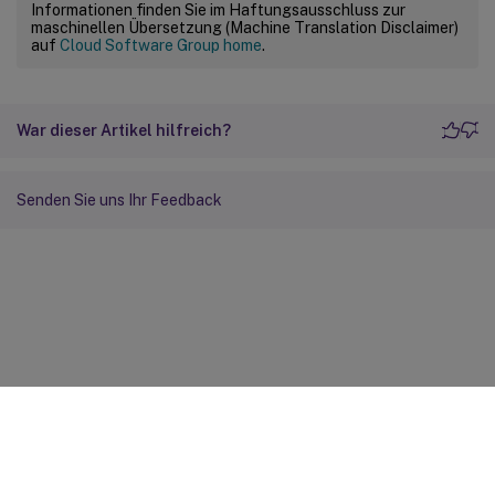
Informationen finden Sie im Haftungsausschluss zur
maschinellen Übersetzung (Machine Translation Disclaimer)
auf
Cloud Software Group home
.
War dieser Artikel hilfreich?
Senden Sie uns Ihr Feedback