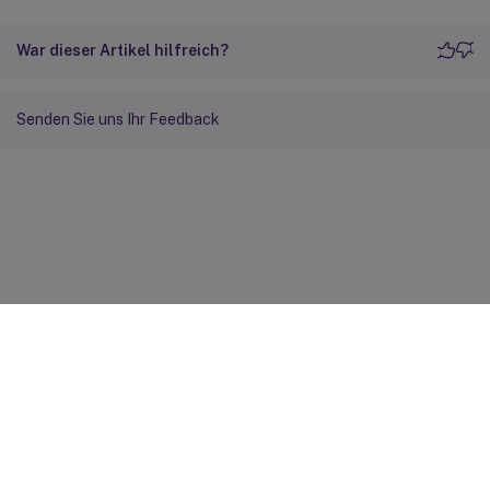
War dieser Artikel hilfreich?
Senden Sie uns Ihr Feedback
Feedback zur Site
Ihre Datenschutzauswahl
Datenschutz und rechtliche
Bestimmungen
Cookie-Einstellungen
docs.cloud.com
© 1999-
2026
Cloud Software Group, Inc. All rights reserved.