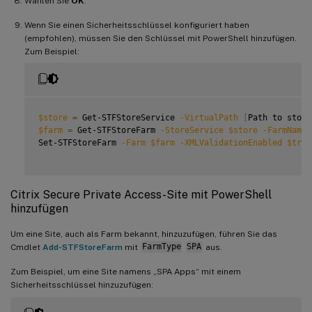
Wählen Sie
OK
.
Wenn Sie einen Sicherheitsschlüssel konfiguriert haben
(empfohlen), müssen Sie den Schlüssel mit PowerShell hinzufügen.
Zum Beispiel:
$store
=
 Get-STFStoreService 
-VirtualPath
[
Path to store
$farm
=
 Get-STFStoreFarm 
-StoreService
$store
-FarmName
Set-STFStoreFarm 
-Farm
$farm
-XMLValidationEnabled
$true
Citrix Secure Private Access-Site mit PowerShell
hinzufügen
Um eine Site, auch als Farm bekannt, hinzuzufügen, führen Sie das
Cmdlet
Add-STFStoreFarm
mit
FarmType
SPA
aus.
Zum Beispiel, um eine Site namens „SPA Apps“ mit einem
Sicherheitsschlüssel hinzuzufügen: