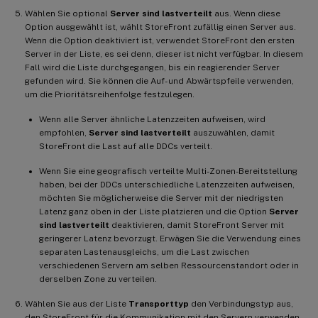
Wählen Sie optional
Server sind lastverteilt
aus. Wenn diese
Option ausgewählt ist, wählt StoreFront zufällig einen Server aus.
Wenn die Option deaktiviert ist, verwendet StoreFront den ersten
Server in der Liste, es sei denn, dieser ist nicht verfügbar. In diesem
Fall wird die Liste durchgegangen, bis ein reagierender Server
gefunden wird. Sie können die Auf- und Abwärtspfeile verwenden,
um die Prioritätsreihenfolge festzulegen.
Wenn alle Server ähnliche Latenzzeiten aufweisen, wird
empfohlen,
Server sind lastverteilt
auszuwählen, damit
StoreFront die Last auf alle DDCs verteilt.
Wenn Sie eine geografisch verteilte Multi-Zonen-Bereitstellung
haben, bei der DDCs unterschiedliche Latenzzeiten aufweisen,
möchten Sie möglicherweise die Server mit der niedrigsten
Latenz ganz oben in der Liste platzieren und die Option
Server
sind lastverteilt
deaktivieren, damit StoreFront Server mit
geringerer Latenz bevorzugt. Erwägen Sie die Verwendung eines
separaten Lastenausgleichs, um die Last zwischen
verschiedenen Servern am selben Ressourcenstandort oder in
derselben Zone zu verteilen.
Wählen Sie aus der Liste
Transporttyp
den Verbindungstyp aus,
den StoreFront für die Kommunikation mit den Servern verwenden