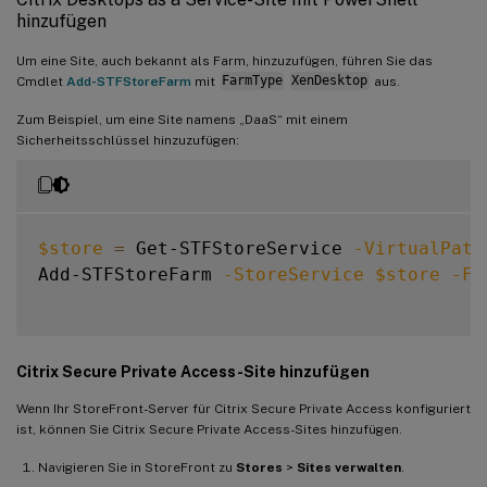
hinzufügen
Um eine Site, auch bekannt als Farm, hinzuzufügen, führen Sie das
Cmdlet
Add-STFStoreFarm
mit
FarmType
XenDesktop
aus.
Zum Beispiel, um eine Site namens „DaaS“ mit einem
Sicherheitsschlüssel hinzuzufügen:
$store
=
 Get-STFStoreService 
-VirtualPath
Add-STFStoreFarm 
-StoreService
$store
-Fa
Citrix Secure Private Access-Site hinzufügen
Wenn Ihr StoreFront-Server für Citrix Secure Private Access konfiguriert
ist, können Sie Citrix Secure Private Access-Sites hinzufügen.
Navigieren Sie in StoreFront zu
Stores
>
Sites verwalten
.