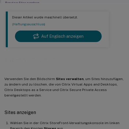
Benutzer Sites zuordnen
Aggregation mehrerer Sites
Dieser Artikel wurde maschinell übersetzt.
Zonenpräferenz
(Haftungsausschluss)
Auf Englisch anzeigen
Sites verwalten
Verwenden Sie den Bildschirm
Sites verwalten
, um Sites hinzuzufügen,
zu ändern und zu löschen, die von Citrix Virtual Apps and Desktops,
Citrix Desktops as a Service und Citrix Secure Private Access
bereitgestellt werden.
Sites anzeigen
Wählen Sie in der Citrix StoreFront-Verwaltungskonsole im linken
Bereich den Knoten
Stores
aus.