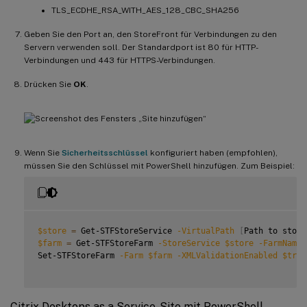
TLS_ECDHE_RSA_WITH_AES_128_CBC_SHA256
Geben Sie den Port an, den StoreFront für Verbindungen zu den
Servern verwenden soll. Der Standardport ist 80 für HTTP-
Verbindungen und 443 für HTTPS-Verbindungen.
Drücken Sie
OK
.
Wenn Sie
Sicherheitsschlüssel
konfiguriert haben (empfohlen),
müssen Sie den Schlüssel mit PowerShell hinzufügen. Zum Beispiel:
$store
=
 Get-STFStoreService 
-VirtualPath
[
Path to store
$farm
=
 Get-STFStoreFarm 
-StoreService
$store
-FarmName
Set-STFStoreFarm 
-Farm
$farm
-XMLValidationEnabled
$true
Citrix Desktops as a Service-Site mit PowerShell