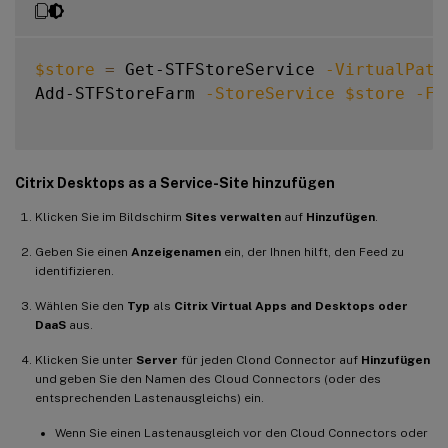
$store
=
 Get-STFStoreService 
-VirtualPath
Add-STFStoreFarm 
-StoreService
$store
-Fa
Citrix Desktops as a Service-Site hinzufügen
Klicken Sie im Bildschirm
Sites verwalten
auf
Hinzufügen
.
Geben Sie einen
Anzeigenamen
ein, der Ihnen hilft, den Feed zu
identifizieren.
Wählen Sie den
Typ
als
Citrix Virtual Apps and Desktops oder
DaaS
aus.
Klicken Sie unter
Server
für jeden Clond Connector auf
Hinzufügen
und geben Sie den Namen des Cloud Connectors (oder des
entsprechenden Lastenausgleichs) ein.
Wenn Sie einen Lastenausgleich vor den Cloud Connectors oder