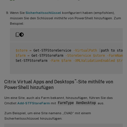
Wenn Sie
Sicherheitsschlüssel
konfiguriert haben (empfohlen),
müssen Sie den Schlüssel mithilfe von PowerShell hinzufügen. Zum
Beispiel:
$store
=
 Get-STFStoreService 
-VirtualPath
[
path to store
$farm
=
 Get-STFStoreFarm 
-StoreService
$store
-FarmName
Set-STFStoreFarm 
-Farm
$farm
-XMLValidationEnabled
$true
™
Citrix Virtual Apps and Desktops
-Site mithilfe von
PowerShell hinzufügen
Um eine Site, auch als Farm bekannt, hinzuzufügen, führen Sie das
Cmdlet
Add-STFStoreFarm
mit
FarmType
XenDesktop
aus.
Zum Beispiel, um eine Site namens „CVAD“ mit einem
Sicherheitsschlüssel hinzuzufügen: