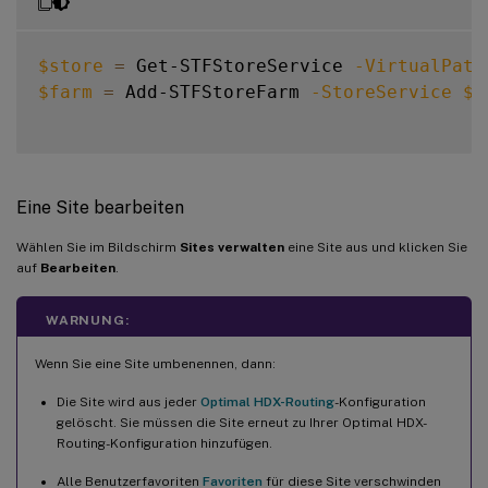
$store
=
 Get-STFStoreService 
-VirtualPath
$farm
=
 Add-STFStoreFarm 
-StoreService
$s
Eine Site bearbeiten
Wählen Sie im Bildschirm
Sites verwalten
eine Site aus und klicken Sie
auf
Bearbeiten
.
WARNUNG:
Wenn Sie eine Site umbenennen, dann:
Die Site wird aus jeder
Optimal HDX-Routing
-Konfiguration
gelöscht. Sie müssen die Site erneut zu Ihrer Optimal HDX-
Routing-Konfiguration hinzufügen.
Alle Benutzerfavoriten
Favoriten
für diese Site verschwinden