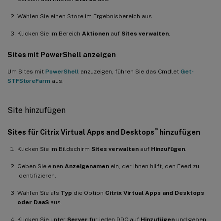
Wählen Sie einen Store im Ergebnisbereich aus.
Klicken Sie im Bereich
Aktionen
auf
Sites verwalten
.
Sites mit PowerShell anzeigen
Um Sites mit
PowerShell
anzuzeigen, führen Sie das Cmdlet
Get-
STFStoreFarm
aus.
Site hinzufügen
™
Sites für Citrix Virtual Apps and Desktops
hinzufügen
Klicken Sie im Bildschirm
Sites verwalten
auf
Hinzufügen
.
Geben Sie einen
Anzeigenamen
ein, der Ihnen hilft, den Feed zu
identifizieren.
Wählen Sie als
Typ
die Option
Citrix Virtual Apps and Desktops
oder DaaS
aus.
Klicken Sie unter
Server
für jeden DDC auf
Hinzufügen
und geben