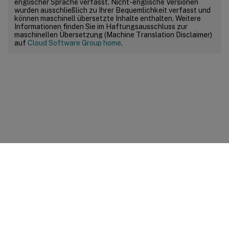
englischer Sprache verfasst. Nicht-englische Versionen
wurden ausschließlich zu Ihrer Bequemlichkeit verfasst und
können maschinell übersetzte Inhalte enthalten. Weitere
Informationen finden Sie im Haftungsausschluss zur
maschinellen Übersetzung (Machine Translation Disclaimer)
auf
Cloud Software Group home
.
Feedback zur Site
Ihre Datenschutzauswahl
Datenschutz und rechtliche
Bestimmungen
Cookie-Einstellungen
docs.cloud.com
© 1999-
2026
Cloud Software Group, Inc. All rights reserved.