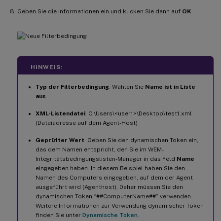
Geben Sie die Informationen ein und klicken Sie dann auf
OK
.
HINWEIS:
Typ der Filterbedingung
. Wählen Sie
Name ist in Liste
aus
.
XML-Listendatei
: C:\Users\<user1>\Desktop\test1.xml
(Dateiadresse auf dem Agent-Host)
Geprüfter Wert
. Geben Sie den dynamischen Token ein,
das dem Namen entspricht, den Sie im WEM-
Integritätsbedingungslisten-Manager in das Feld
Name
eingegeben haben. In diesem Beispiel haben Sie den
Namen des Computers eingegeben, auf dem der Agent
ausgeführt wird (Agenthost). Daher müssen Sie den
dynamischen Token “##ComputerName##” verwenden.
Weitere Informationen zur Verwendung dynamischer Token
finden Sie unter
Dynamische Token
.