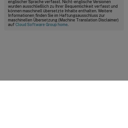
englischer Sprache verfasst. Nicht-englische Versionen
wurden ausschließlich zu Ihrer Bequemlichkeit verfasst und
können maschinell übersetzte Inhalte enthalten. Weitere
Informationen finden Sie im Haftungsausschluss zur
maschinellen Übersetzung (Machine Translation Disclaimer)
auf
Cloud Software Group home
.
Feedback zur Site
Ihre Datenschutzauswahl
Datenschutz und rechtliche
Bestimmungen
Cookie-Einstellungen
docs.cloud.com
© 1999-
2026
Cloud Software Group, Inc. All rights reserved.