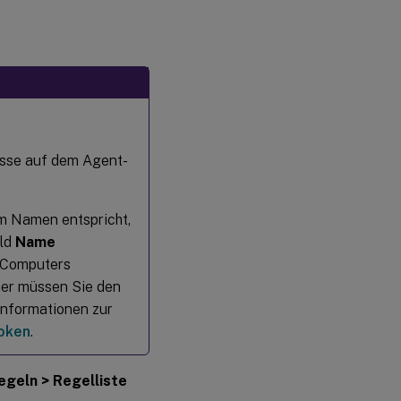
resse auf dem Agent-
m Namen entspricht,
eld
Name
s Computers
her müssen Sie den
nformationen zur
oken
.
Regeln > Regelliste