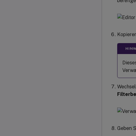
bereitge
Kopieren
HINW
Dieses
Verwa
Wechsel
Filterb
Geben Si