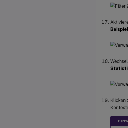
Aktivier
Beispie
Wechsel
Statist
Klicken 
Kontext
HINW