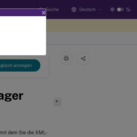
Suche
Deutsch
×
n Sie hier Feedback
 2103
glisch anzeigen
ager
>
 mit dem Sie die XML-