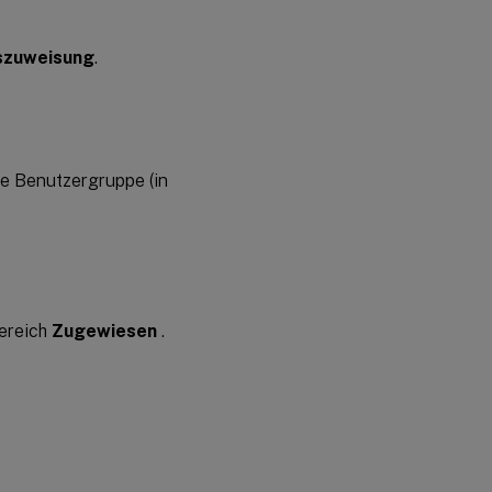
nszuweisung
.
e Benutzergruppe (in
ereich
Zugewiesen
.