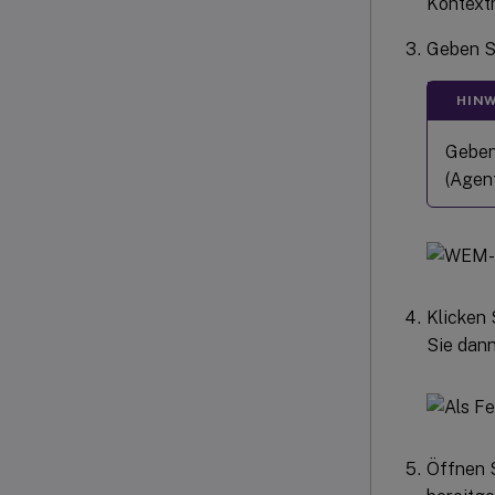
Kontex
Geben S
HINW
Geben
(Agen
Klicken 
Sie dan
Öffnen S