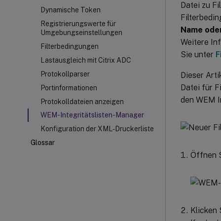
Datei zu Fi
Dynamische Token
Filterbedi
Registrierungswerte für
Name oder 
Umgebungseinstellungen
Weitere In
Filterbedingungen
Sie unter
F
Lastausgleich mit Citrix ADC
Protokollparser
Dieser Art
Datei für F
Portinformationen
den WEM In
Protokolldateien anzeigen
WEM-Integritätslisten-Manager
Konfiguration der XML-Druckerliste
Glossar
Öffnen 
Klicken 