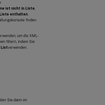
n
e ist nicht in Liste
,
Liste enthalten
.
ltungskonsole finden
verwenden, um die XML-
en filtern, indem Sie
 List
verwenden.
hlen Sie dann im