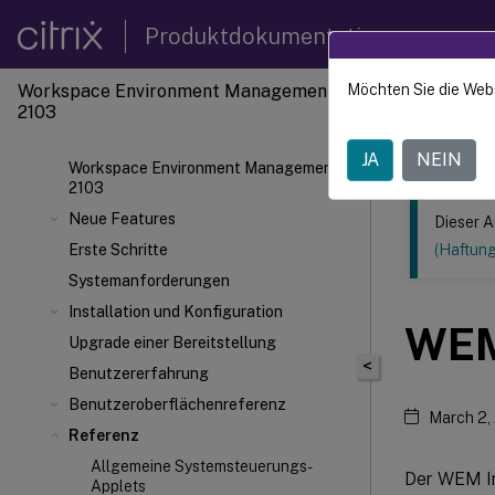
Produktdokumentation
Workspace Environment Management
Möchten Sie die Web
Dieser Inhalt
2103
Verwal
JA
NEIN
Workspace Environment Management
2103
Neue Features
Dieser A
Erste Schritte
(Haftun
Systemanforderungen
Installation und Konfiguration
WEM
Upgrade einer Bereitstellung
<
Benutzererfahrung
Benutzeroberflächenreferenz
March 2,
Referenz
Allgemeine Systemsteuerungs-
Der WEM Int
Applets