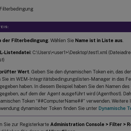
EIS:
 der Filterbedingung
. Wählen Sie
Name ist in Liste aus
.
L-Listendatei
: C:\Users\<user1>\Desktop\test1.xml (Dateiad
t)
prüfter Wert
. Geben Sie den dynamischen Token ein, das de
 Sie im WEM-Integritätsbedingungslisten-Manager in das F
gegeben haben. In diesem Beispiel haben Sie den Namen de
gegeben, auf dem der Agent ausgeführt wird (Agenthost). Da
amischen Token “##ComputerName##” verwenden. Weitere I
wendung dynamischer Token finden Sie unter
Dynamische T
n Sie zur Registerkarte
Administration Console > Filter > 