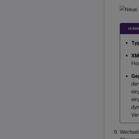
HINW
Typ
XM
Hos
Ge
den
ein
ein
dyn
Ver
Wechsel