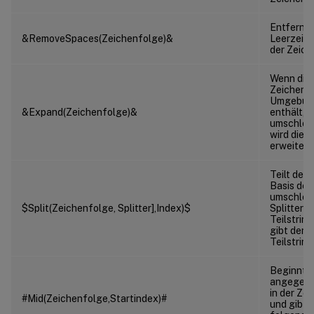
Entfernt 
&RemoveSpaces(Zeichenfolge)&
Leerzeic
der Zeich
Wenn die
Zeichenfo
Umgebung
&Expand(Zeichenfolge)&
enthält, d
umschloss
wird die V
erweitert.
Teilt den 
Basis des 
umschlos
$Split(Zeichenfolge, Splitter],Index)$
Splitters 
Teilstrin
gibt den i
Teilstring
Beginnt 
angegebe
in der Ze
#Mid(Zeichenfolge,Startindex)#
und gibt 