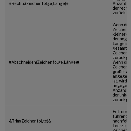
#Rechts(Zeichenfolge,Länge)#
Anzahl Z
der recht
zurück.
Wenn die 
Zeichenf
kleiner od
der ange
Länge ist,
gesamte
Zeichenf
zurückge
#Abschneiden(Zeichenfolge,Länge)#
Wenn die 
Zeichenf
größer als
angegebe
ist, wird d
angegeb
Anzahl Z
der linken
zurückge
Entfernt 
führende
&Trim(Zeichenfolge)&
nachfolg
Leerzeich
Zeichenfo