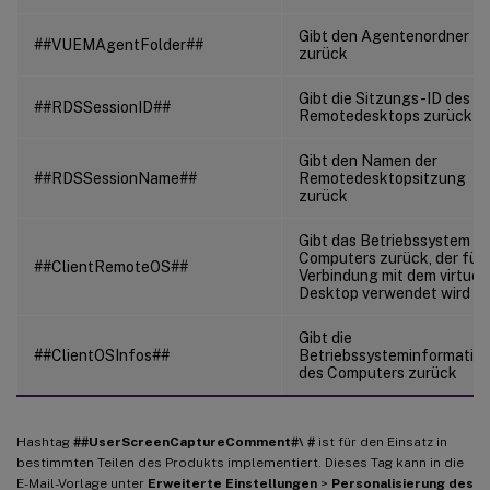
Gibt den Agentenordner
##VUEMAgentFolder##
zurück
Gibt die Sitzungs-ID des
##RDSSessionID##
Remotedesktops zurück
Gibt den Namen der
##RDSSessionName##
Remotedesktopsitzung
zurück
Gibt das Betriebssystem d
Computers zurück, der für 
##ClientRemoteOS##
Verbindung mit dem virtuel
Desktop verwendet wird
Gibt die
##ClientOSInfos##
Betriebssysteminformatio
des Computers zurück
Hashtag
##UserScreenCaptureComment#\ #
ist für den Einsatz in
bestimmten Teilen des Produkts implementiert. Dieses Tag kann in die
E-Mail-Vorlage unter
Erweiterte Einstellungen
>
Personalisierung des