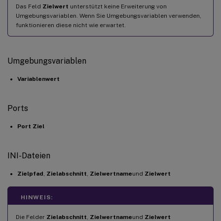
Das Feld
Zielwert
unterstützt keine Erweiterung von
Umgebungsvariablen. Wenn Sie Umgebungsvariablen verwenden,
funktionieren diese nicht wie erwartet.
Umgebungsvariablen
Variablenwert
Ports
Port Ziel
INI-Dateien
Zielpfad
,
Zielabschnitt
,
Zielwertname
und
Zielwert
HINWEIS:
Die Felder
Zielabschnitt
,
Zielwertname
und
Zielwert