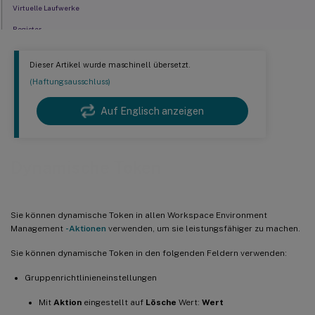
Virtuelle Laufwerke
Register
Umgebungsvariablen
Dieser Artikel wurde maschinell übersetzt.
Ports
(Haftungsausschluss)
INI-Dateien
Auf Englisch anzeigen
Externe Aufgaben
Dateisystemvorgänge
Bestimmte Filterbedingungen
Dynamische Token
Zeichenfolgenoperationen
Hashtags
Sie können dynamische Token in allen Workspace Environment
Active Directory-Attribute
Management
-Aktionen
verwenden, um sie leistungsfähiger zu machen.
Register
Sie können dynamische Token in den folgenden Feldern verwenden:
XML-Dateien
Gruppenrichtlinieneinstellungen
INI-Dateien
Mit
Aktion
eingestellt auf
Lösche
Wert:
Wert
Weitere Informationen