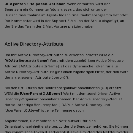
UI-Agenten
>
Helpdesk-Optionen
. Wenn enthalten, wird den
Benutzern ein Kommentarfeld angezeigt, das sich unter der
Bildschirmaufnahme im Agent-Bildschirmaufnahmeprogramm befindet.
Der Kommentar wird in der Support-E-Mail an der Stelle eingefügt, an
der Sie das Tag in der E-Mail-Vorlage platziert haben.
Active Directory-Attribute
Um mit Active Directory-Attributen zu arbeiten, ersetzt WEM die
[ADAttribute:attrName]
-Wert mit dem zugehörigen Active Directory-
Attribut. [ADAttribute:attrName] ist das dynamische Token für alle
Active Directory-Attribute. Es gibt einen zugehörigen Filter, der den Wert
der angegebenen Attribute überprüft.
Bei den Strukturen der Benutzerorganisationseinheiten (OU) ersetzt
WEM die
[UserParentOU:Ebene]
-Wert mit dem zugehörigen Active
Directory-Organisationseinheitsnamen. Der Active Directory-Pfad ist
der vollständige Benutzerpfad (LDAP) in Active Directory, und
[UserParentOU:level] ist eine Teilmenge davon.
Angenommen, Sie möchten ein Netzlaufwerk für eine
Organisationseinheit erstellen, zu der die Benutzer gehören. Sie können
das dynamische Token [UserParentOU:level] im Pfad des Netzlaufwerks