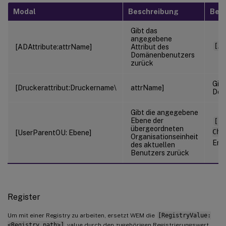
Modal
Beschreibung
Beis
Gibt das
angegebene
[AD
[ADAttribute:attrName]
Attribut des
Domänenbenutzers
zurück
Gib
[Druckerattribut:Druckername\
attrName]
Dom
Gibt die angegebene
Ebene der
[Be
übergeordneten
Cho
[UserParentOU: Ebene]
Organisationseinheit
Ert
des aktuellen
Benutzers zurück
Register
Um mit einer Registry zu arbeiten, ersetzt WEM die
[RegistryValue:
<Registry path>]
value durch den zugehörigen Registrierungswert