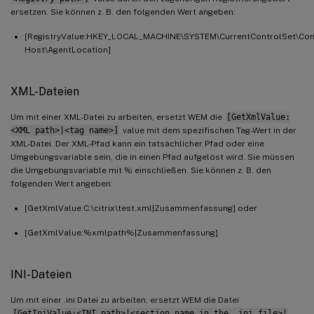
ersetzen. Sie können z. B. den folgenden Wert angeben:
[RegistryValue:HKEY_LOCAL_MACHINE\SYSTEM\CurrentControlSet\Con
Host\AgentLocation]
XML-Dateien
Um mit einer XML-Datei zu arbeiten, ersetzt WEM die
[GetXmlValue:
<XML path>|<tag name>]
value mit dem spezifischen Tag-Wert in der
XML-Datei. Der XML-Pfad kann ein tatsächlicher Pfad oder eine
Umgebungsvariable sein, die in einen Pfad aufgelöst wird. Sie müssen
die Umgebungsvariable mit % einschließen. Sie können z. B. den
folgenden Wert angeben:
[GetXmlValue:C:\citrix\test.xml|Zusammenfassung] oder
[GetXmlValue:%xmlpath%|Zusammenfassung]
INI-Dateien
Um mit einer .ini Datei zu arbeiten, ersetzt WEM die Datei
[GetIniValue:<INI path>|<section name in the .ini file>|