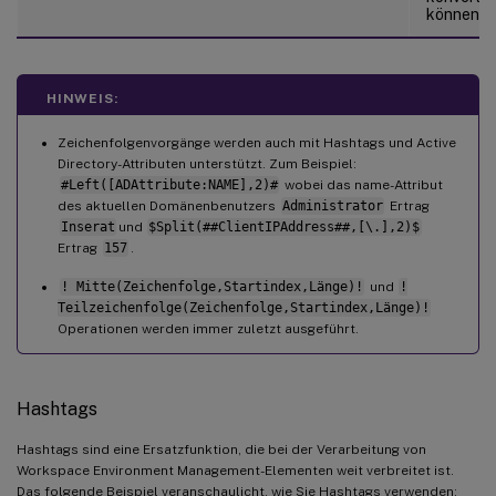
können.
HINWEIS:
Zeichenfolgenvorgänge werden auch mit Hashtags und Active
Directory-Attributen unterstützt. Zum Beispiel:
#Left([ADAttribute:NAME],2)#
wobei das name-Attribut
des aktuellen Domänenbenutzers
Administrator
Ertrag
Inserat
und
$Split(##ClientIPAddress##,[\.],2)$
Ertrag
157
.
! Mitte(Zeichenfolge,Startindex,Länge)!
und
!
Teilzeichenfolge(Zeichenfolge,Startindex,Länge)!
Operationen werden immer zuletzt ausgeführt.
Hashtags
Hashtags sind eine Ersatzfunktion, die bei der Verarbeitung von
Workspace Environment Management-Elementen weit verbreitet ist.
Das folgende Beispiel veranschaulicht, wie Sie Hashtags verwenden: