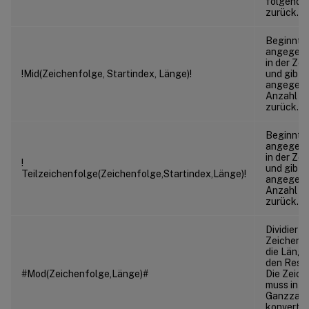
folgende
zurück.
Beginnt 
angegebe
in der Ze
!Mid(Zeichenfolge, Startindex, Länge)!
und gibt d
angegeb
Anzahl v
zurück.
Beginnt 
angegebe
in der Ze
!
und gibt d
Teilzeichenfolge(Zeichenfolge,Startindex,Länge)!
angegeb
Anzahl v
zurück.
Dividiert 
Zeichenf
die Länge
den Rest 
#Mod(Zeichenfolge,Länge)#
Die Zeich
muss in e
Ganzzahl
konvertie