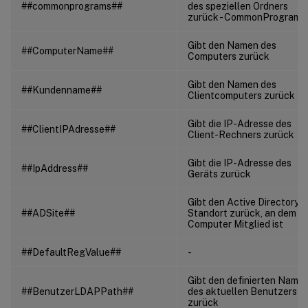
##commonprograms##
des speziellen Ordners
zurück - CommonPrograms
Gibt den Namen des
##ComputerName##
Computers zurück
Gibt den Namen des
##Kundenname##
Clientcomputers zurück
Gibt die IP-Adresse des
##ClientIPAdresse##
Client-Rechners zurück
Gibt die IP-Adresse des
##IpAddress##
Geräts zurück
Gibt den Active Directory-
##ADSite##
Standort zurück, an dem d
Computer Mitglied ist
##DefaultRegValue##
-
Gibt den definierten Name
##BenutzerLDAPPath##
des aktuellen Benutzers
zurück