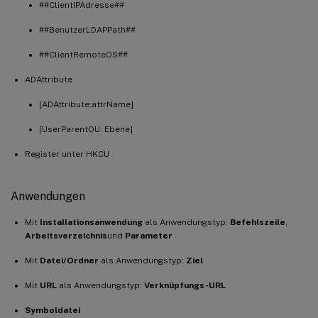
##ClientIPAdresse##
##BenutzerLDAPPath##
##ClientRemoteOS##
ADAttribute
[ADAttribute:attrName]
[UserParentOU: Ebene]
Register unter HKCU
Anwendungen
Mit
Installationsanwendung
als Anwendungstyp:
Befehlszeile
,
Arbeitsverzeichnis
und
Parameter
Mit
Datei/Ordner
als Anwendungstyp:
Ziel
Mit
URL
als Anwendungstyp:
Verknüpfungs-URL
Symboldatei