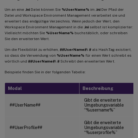
Um an eine
.ini
Datei können Sie
%UserName%
im
.ini
Der Pfad der
Datei und Workspace Environment Management verarbeitet sie und
erweitert das endgültige Verzeichnis. Wenn jedoch der Wert, den
Workspace Environment Management in die
.ini
selbst ist komplizierter:
Vielleicht möchten Sie
%UserName%
buchstäblich, oder schreiben
Sie den erweiterten Wert.
Um die Flexibilität zu erhöhen,
##UserName#\ #
als Hash-Tag existiert,
so dass die Verwendung von
%UserName%
für einen Wert schreibt es
wörtlich und
##UserName#\ #
Schreibt den erweiterten Wert.
Beispiele finden Sie in der folgenden Tabelle:
Modal
Beschreibung
Gibt die erweiterte
##UserName##
Umgebungsvariable
“%username%”
Gibt die erweiterte
##UserProfile##
Umgebungsvariable
“%userprofile%”