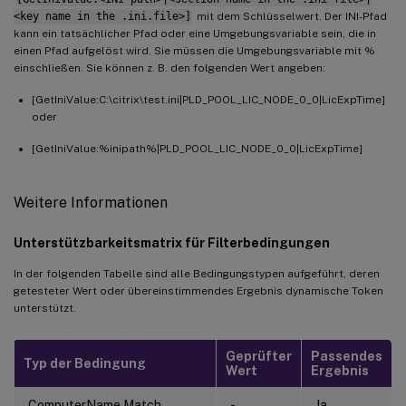
<key name in the .ini.file>]
mit dem Schlüsselwert. Der INI-Pfad
kann ein tatsächlicher Pfad oder eine Umgebungsvariable sein, die in
einen Pfad aufgelöst wird. Sie müssen die Umgebungsvariable mit %
einschließen. Sie können z. B. den folgenden Wert angeben:
[GetIniValue:C:\citrix\test.ini|PLD_POOL_LIC_NODE_0_0|LicExpTime]
oder
[GetIniValue:%inipath%|PLD_POOL_LIC_NODE_0_0|LicExpTime]
Weitere Informationen
Unterstützbarkeitsmatrix für Filterbedingungen
In der folgenden Tabelle sind alle Bedingungstypen aufgeführt, deren
getesteter Wert oder übereinstimmendes Ergebnis dynamische Token
unterstützt.
Geprüfter
Passendes
Typ der Bedingung
Wert
Ergebnis
ComputerName Match
-
Ja