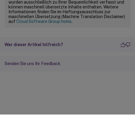
wurden ausschließlich zu Ihrer Bequemlichkeit verfasst und
können maschinell übersetzte Inhalte enthalten. Weitere
Informationen finden Sie im Haftungsausschluss zur
maschinellen Übersetzung (Machine Translation Disclaimer)
auf
Cloud Software Group home
.
War dieser Artikel hilfreich?
Senden Sie uns Ihr Feedback