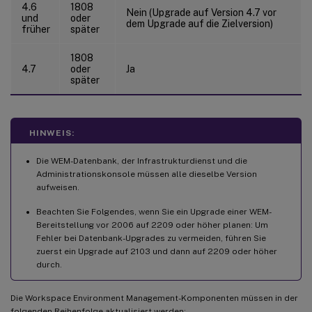
4.6
1808
Nein (Upgrade auf Version 4.7 vor
und
oder
dem Upgrade auf die Zielversion)
früher
später
1808
4.7
oder
Ja
später
HINWEIS:
Die WEM-Datenbank, der Infrastrukturdienst und die
Administrationskonsole müssen alle dieselbe Version
aufweisen.
Beachten Sie Folgendes, wenn Sie ein Upgrade einer WEM-
Bereitstellung vor 2006 auf 2209 oder höher planen: Um
Fehler bei Datenbank-Upgrades zu vermeiden, führen Sie
zuerst ein Upgrade auf 2103 und dann auf 2209 oder höher
durch.
Die Workspace Environment Management-Komponenten müssen in der
folgenden Reihenfolge aktualisiert werden: