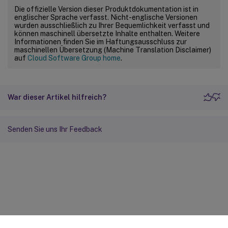
Die offizielle Version dieser Produktdokumentation ist in
englischer Sprache verfasst. Nicht-englische Versionen
wurden ausschließlich zu Ihrer Bequemlichkeit verfasst und
können maschinell übersetzte Inhalte enthalten. Weitere
Informationen finden Sie im Haftungsausschluss zur
maschinellen Übersetzung (Machine Translation Disclaimer)
auf
Cloud Software Group home
.
War dieser Artikel hilfreich?
Senden Sie uns Ihr Feedback