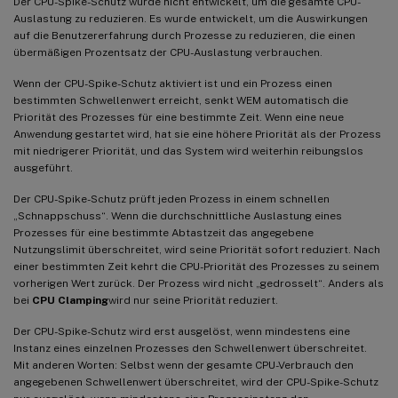
Der CPU-Spike-Schutz wurde nicht entwickelt, um die gesamte CPU-
Auslastung zu reduzieren. Es wurde entwickelt, um die Auswirkungen
auf die Benutzererfahrung durch Prozesse zu reduzieren, die einen
übermäßigen Prozentsatz der CPU-Auslastung verbrauchen.
Wenn der CPU-Spike-Schutz aktiviert ist und ein Prozess einen
bestimmten Schwellenwert erreicht, senkt WEM automatisch die
Priorität des Prozesses für eine bestimmte Zeit. Wenn eine neue
Anwendung gestartet wird, hat sie eine höhere Priorität als der Prozess
mit niedrigerer Priorität, und das System wird weiterhin reibungslos
ausgeführt.
Der CPU-Spike-Schutz prüft jeden Prozess in einem schnellen
„Schnappschuss“. Wenn die durchschnittliche Auslastung eines
Prozesses für eine bestimmte Abtastzeit das angegebene
Nutzungslimit überschreitet, wird seine Priorität sofort reduziert. Nach
einer bestimmten Zeit kehrt die CPU-Priorität des Prozesses zu seinem
vorherigen Wert zurück. Der Prozess wird nicht „gedrosselt“. Anders als
bei
CPU Clamping
wird nur seine Priorität reduziert.
Der CPU-Spike-Schutz wird erst ausgelöst, wenn mindestens eine
Instanz eines einzelnen Prozesses den Schwellenwert überschreitet.
Mit anderen Worten: Selbst wenn der gesamte CPU-Verbrauch den
angegebenen Schwellenwert überschreitet, wird der CPU-Spike-Schutz