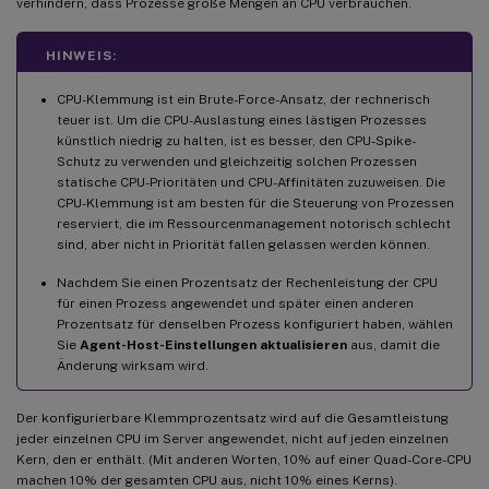
verhindern, dass Prozesse große Mengen an CPU verbrauchen.
HINWEIS:
CPU-Klemmung ist ein Brute-Force-Ansatz, der rechnerisch
teuer ist. Um die CPU-Auslastung eines lästigen Prozesses
künstlich niedrig zu halten, ist es besser, den CPU-Spike-
Schutz zu verwenden und gleichzeitig solchen Prozessen
statische CPU-Prioritäten und CPU-Affinitäten zuzuweisen. Die
CPU-Klemmung ist am besten für die Steuerung von Prozessen
reserviert, die im Ressourcenmanagement notorisch schlecht
sind, aber nicht in Priorität fallen gelassen werden können.
Nachdem Sie einen Prozentsatz der Rechenleistung der CPU
für einen Prozess angewendet und später einen anderen
Prozentsatz für denselben Prozess konfiguriert haben, wählen
Sie
Agent-Host-Einstellungen aktualisieren
aus, damit die
Änderung wirksam wird.
Der konfigurierbare Klemmprozentsatz wird auf die Gesamtleistung
jeder einzelnen CPU im Server angewendet, nicht auf jeden einzelnen
Kern, den er enthält. (Mit anderen Worten, 10% auf einer Quad-Core-CPU
machen 10% der gesamten CPU aus, nicht 10% eines Kerns).