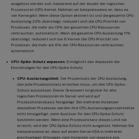
ausgelöst werden soll, basierend auf der Anzahl der logischen
Prozessoren (CPU-Kerne). Nehmen wir beispielsweise an, dass es
vier Kerne gibt. Wenn diese Option aktiviert ist und die gesamte CPU-
Auslastung 23% übersteigt, reduziert sich die CPU-Priorität von
Prozessen, die mehr als 15% der gesamten CPU-Ressourcen
verbrauchen, automatisch. Wenn die gesamte CPU-Auslastung 11%
übersteigt, reduziert sich bei 8 Kernen die CPU-Priorität von
Prozessen, die mehr als 8% der CPU-Ressourcen verbrauchen,
automatisch.
CPU-Spike-Schutz anpassen.
Ermöglicht das Anpassen der
Einstellungen für den CPU-Spike-Schutz.
CPU-Auslastungslimit
. Der Prozentsatz der CPU-Auslastung,
den jede Prozessinstanz erreichen muss, um den CPU-Spike-
Schutz auszulösen. Dieser Grenzwert ist global für alle
logischen Prozessoren im Server und wird auf
Prozessinstanzbasis festgelegt. Bei mehreren Instanzen
desselben Prozesses werden ihre CPU-Auslastungsprozentsätze
nicht hinzugefügt, wenn Auslöser für den CPU-Spike-Schutz
bestimmt werden. Wenn eine Prozessinstanz dieses Limit nie
erreicht, wird der CPU-Spike-Schutz nicht ausgelöst. Nehmen Sie
beispielsweise an, dass auf einem Server-VDA in mehreren
gleichzeitigen Sitzungen viele Instanzen von iexplore.exe