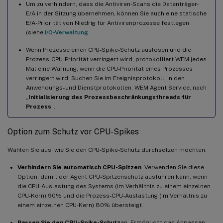
Um zu verhindern, dass die Antiviren-Scans die Datenträger-
E/A in der Sitzung übernehmen, können Sie auch eine statische
E/A-Priorität von Niedrig für Antivirenprozesse festlegen
(siehe
I/O-Verwaltung
.
Wenn Prozesse einen CPU-Spike-Schutz auslösen und die
Prozess-CPU-Priorität verringert wird, protokolliert WEM jedes
Mal eine Warnung, wenn die CPU-Priorität eines Prozesses
verringert wird. Suchen Sie im Ereignisprotokoll, in den
Anwendungs- und Dienstprotokollen, WEM Agent Service, nach
„
Initialisierung des Prozessbeschränkungsthreads für
Prozess
“.
Option zum Schutz vor CPU-Spikes
Wählen Sie aus, wie Sie den CPU-Spike-Schutz durchsetzen möchten:
Verhindern Sie automatisch CPU-Spitzen
. Verwenden Sie diese
Option, damit der Agent CPU-Spitzenschutz ausführen kann, wenn
die CPU-Auslastung des Systems (im Verhältnis zu einem einzelnen
CPU-Kern) 90% und die Prozess-CPU-Auslastung (im Verhältnis zu
einem einzelnen CPU-Kern) 80% übersteigt.
Passen Sie den CPU-Spike-Schutz
an. Ermöglicht das Anpassen