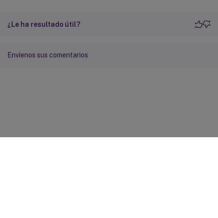
¿Le ha resultado útil?
Envíenos sus comentarios
Comentarios sobre el sitio
Sus opciones de privacidad
Condiciones legales y de
privacidad
Preferencias de cookies
docs.cloud.com