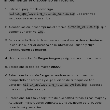
Implementar el dispositivo en Nutanix
Extrae el paquete de descarga,
citrix_app_layering_nutanix_xx.x.x.zip
. Los archivos
incluidos se enumeran arriba.
A continuación, descomprime el archivo
nutanix_xx.x.x.zip
, que
contiene un archivo
img
.
En la consola Nutanix Prism, selecciona el menú
Herramientas
en
la esquina superior derecha de la interfaz de usuario y elige
Configuración de imagen
.
Haz clic en el botón
Cargar imagen
y asigna un nombre al disco.
Selecciona el tipo de imagen
DISCO
.
Selecciona la opción
Cargar un archivo
, explora tu recurso
compartido de archivos y elige el disco de arranque de App
Layering (
citrix_applayering_nutanix-system.img
). Espera a
que se complete la carga.
Selecciona
Tareas
y asegúrate de que
ambas
tareas, Crear imagen y
Actualizar imagen, estén completas. Una vez hecho esto, puedes
crear la máquina virtual.