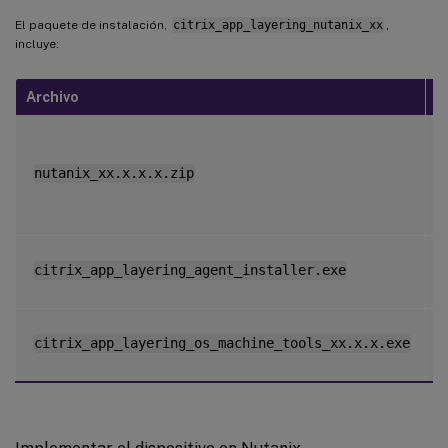
El paquete de instalación,
citrix_app_layering_nutanix_xx
,
incluye:
Archivo
D
C
a
p
nutanix_xx.x.x.x.zip
v
d
I
citrix_app_layering_agent_installer.exe
d
citrix_app_layering_os_machine_tools_xx.x.x.exe
d