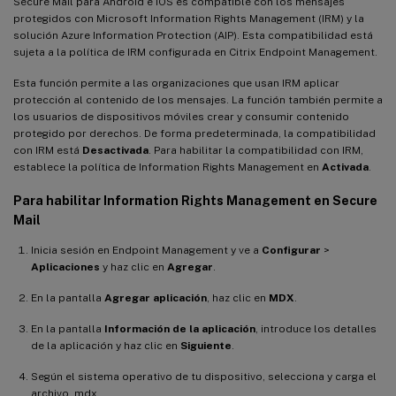
Secure Mail para Android e iOS es compatible con los mensajes
protegidos con Microsoft Information Rights Management (IRM) y la
solución Azure Information Protection (AIP). Esta compatibilidad está
sujeta a la política de IRM configurada en Citrix Endpoint Management.
Esta función permite a las organizaciones que usan IRM aplicar
protección al contenido de los mensajes. La función también permite a
los usuarios de dispositivos móviles crear y consumir contenido
protegido por derechos. De forma predeterminada, la compatibilidad
con IRM está
Desactivada
. Para habilitar la compatibilidad con IRM,
establece la política de Information Rights Management en
Activada
.
Para habilitar Information Rights Management en Secure
Mail
Inicia sesión en Endpoint Management y ve a
Configurar
>
Aplicaciones
y haz clic en
Agregar
.
En la pantalla
Agregar aplicación
, haz clic en
MDX
.
En la pantalla
Información de la aplicación
, introduce los detalles
de la aplicación y haz clic en
Siguiente
.
Según el sistema operativo de tu dispositivo, selecciona y carga el
archivo .mdx.