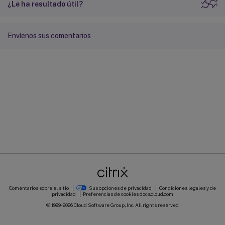
¿Le ha resultado útil?
Envíenos sus comentarios
Comentarios sobre el sitio
Sus opciones de privacidad
Condiciones legales y de
privacidad
Preferencias de cookies
docs.cloud.com
© 1999-
2026
Cloud Software Group, Inc. All rights reserved.