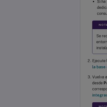
Si ha
dedic
consu
NOT
Se rec
entorn
instal
Ejecute 
la base
Vuelva a
desde
P
correspo
integra
NOT