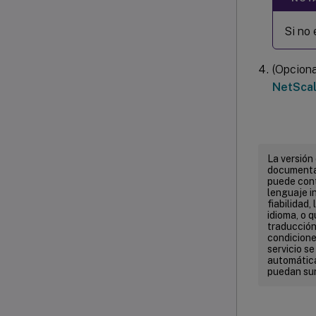
Si no 
(Opciona
NetSca
La versión
documentac
puede cont
lenguaje in
fiabilidad,
idioma, o 
traducción 
condicione
servicio s
automática
puedan sur