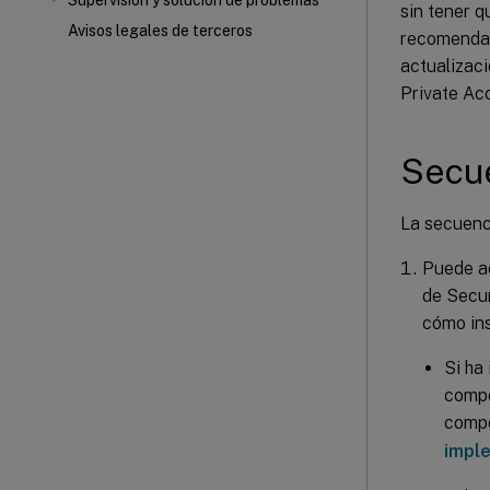
Supervisión y solución de problemas
sin tener q
Avisos legales de terceros
recomendam
actualizaci
Private Ac
Secue
La secuenci
Puede ac
de Secur
cómo ins
Si ha
compo
compo
impl