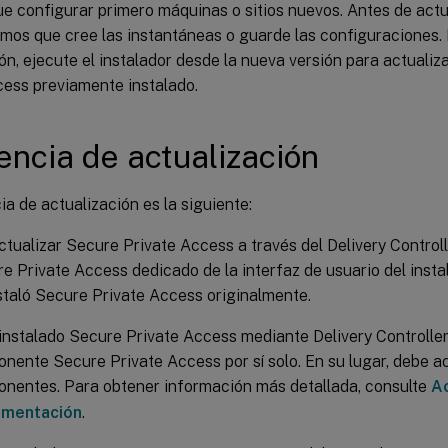
ue configurar primero máquinas o sitios nuevos. Antes de actua
os que cree las instantáneas o guarde las configuraciones. P
ón, ejecute el instalador desde la nueva versión para actualiza
cess previamente instalado.
ncia de actualización
a de actualización es la siguiente:
tualizar Secure Private Access a través del Delivery Controll
e Private Access dedicado de la interfaz de usuario del insta
taló Secure Private Access originalmente.
 instalado Secure Private Access mediante Delivery Controller,
nente Secure Private Access por sí solo. En su lugar, debe ac
nentes. Para obtener información más detallada, consulte
Ac
ementación
.