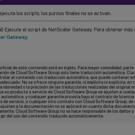
ejecuta los scripts, los puntos finales no se activan.
l) Ejecute el script de NetScaler Gateway. Para obtener más 
ler Gateway
.
 oficial de este contenido está en inglés. Para mayor comodidad, parte 
ión de Cloud Software Group solo tiene traducción automática. Clo
rolar el contenido con traducción automática, que puede contener err
adecuado. No se ofrece ninguna garantía, ni implícita ni explícita, en c
 la idoneidad o la precisión de las traducciones realizadas del original e
que su producto o servicio de Cloud Software Group se ajusten a cualq
automática, y cualquier garantía provista bajo el contrato de licencia d
s de servicio, o cualquier otro contrato con Cloud Software Group, de 
e ajusten a la documentación no se aplicará en cuanto dicha document
mente. Cloud Software Group no se hace responsable de los daños o
gir del uso del contenido traducido automáticamente.