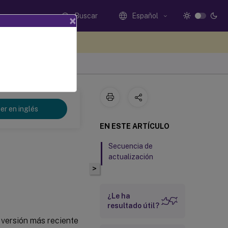
Buscar
Español
×
e sus comentarios aquí
er en inglés
EN ESTE ARTÍCULO
Secuencia de
actualización
>
¿Le ha
resultado útil?
 versión más reciente