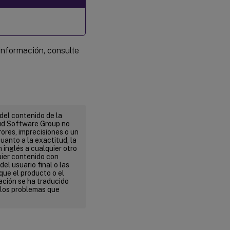
información, consulte
del contenido de la
ud Software Group no
ores, imprecisiones o un
uanto a la exactitud, la
n inglés a cualquier otro
uier contenido con
el usuario final o las
que el producto o el
ación se ha traducido
 los problemas que