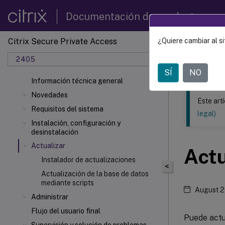
Documentación de productos
Citrix Secure Private Access
¿Quiere cambiar al si
Este contenid
2405
Citrix 
SÍ
NO
Información técnica general
Novedades
Este art
Requisitos del sistema
legal)
Instalación, configuración y
desinstalación
Actualizar
Actu
Instalador de actualizaciones
<
Actualización de la base de datos
mediante scripts
August 2
Administrar
Flujo del usuario final
Puede actu