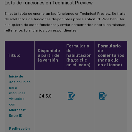
Lista de funciones en Technical Preview
En esta tabla se enumeran las funciones en Technical Preview. Se trata
de adelantos de funciones disponibles previa solicitud. Para habilitar
cualquiera de estas funciones y enviar comentarios sobre las mismas,
rellene los formularios correspondientes.
Formulario
Formulario
Disponible
de
de
Título
a partir de
habilitación
comentarios
la versión
(haga clic
(haga clic
en el icono)
en el icono)
Inicio de
sesión único
para
máquinas
24.5.0
virtuales
con
Microsoft
Entra ID
Redirección