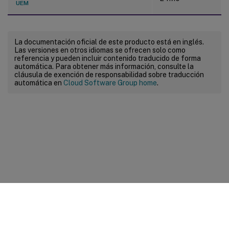
UEM
La documentación oficial de este producto está en inglés.
Las versiones en otros idiomas se ofrecen solo como
referencia y pueden incluir contenido traducido de forma
automática. Para obtener más información, consulte la
cláusula de exención de responsabilidad sobre traducción
automática en
Cloud Software Group home
.