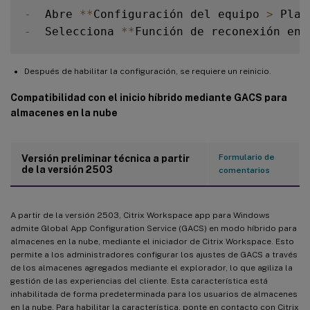
-
  Abre 
**
Configuración del equipo 
>
 Plan
-
  Selecciona 
**
Función de reconexión en 
Después de habilitar la configuración, se requiere un reinicio.
Compatibilidad con el inicio híbrido mediante GACS para
almacenes en la nube
Formulario de
Versión preliminar técnica a partir
de la versión 2503
comentarios
A partir de la versión 2503, Citrix Workspace app para Windows
admite Global App Configuration Service (GACS) en modo híbrido para
almacenes en la nube, mediante el iniciador de Citrix Workspace. Esto
permite a los administradores configurar los ajustes de GACS a través
de los almacenes agregados mediante el explorador, lo que agiliza la
gestión de las experiencias del cliente. Esta característica está
inhabilitada de forma predeterminada para los usuarios de almacenes
en la nube. Para habilitar la característica, ponte en contacto con Citrix