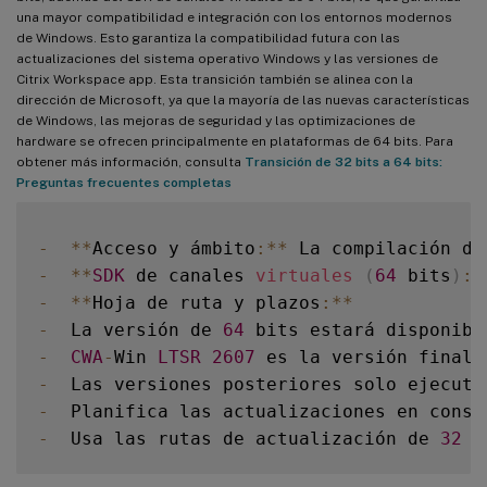
una mayor compatibilidad e integración con los entornos modernos
de Windows. Esto garantiza la compatibilidad futura con las
actualizaciones del sistema operativo Windows y las versiones de
Citrix Workspace app. Esta transición también se alinea con la
dirección de Microsoft, ya que la mayoría de las nuevas características
de Windows, las mejoras de seguridad y las optimizaciones de
hardware se ofrecen principalmente en plataformas de 64 bits. Para
obtener más información, consulta
Transición de 32 bits a 64 bits:
Preguntas frecuentes completas
-
**
Acceso y ámbito
:
**
 La compilación de
-
**
SDK
 de canales 
virtuales
(
64
 bits
)
:
*
-
**
Hoja de ruta y plazos
:
**
-
  La versión de 
64
 bits estará disponibl
-
CWA
-
Win 
LTSR
2607
 es la versión final 
-
  Las versiones posteriores solo ejecuta
-
  Planifica las actualizaciones en conse
-
  Usa las rutas de actualización de 
32
 b