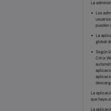
La administ
Los admi
usuarios
pueden s
La aplic
global d
Según la
Citrix W
automáti
aplicació
aplicaci
descarga
La aplicaci
que haya un
La aplicaci