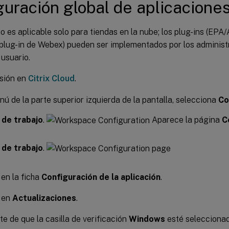
guración global de aplicacione
 es aplicable solo para tiendas en la nube; los plug-ins (EPA
plug-in de Webex) pueden ser implementados por los administ
 usuario.
esión en
Citrix Cloud
.
nú de la parte superior izquierda de la pantalla, selecciona
Co
 de trabajo
.
Aparece la página
C
 de trabajo
.
 en la ficha
Configuración de la aplicación
.
c en
Actualizaciones
.
e de que la casilla de verificación
Windows
esté seleccionad