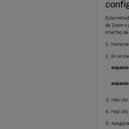
confi
Este método
de Zoom o 
interfaz de
Inicia s
En el me
espacio
espacio
Haz clic
Haz cli
Asegúrat