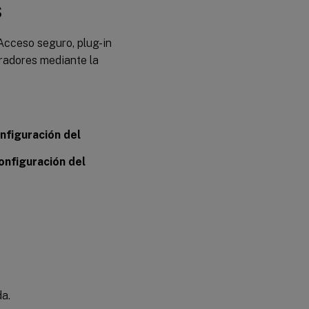
s
/Acceso seguro, plug-in
radores mediante la
nfiguración del
onfiguración del
a.