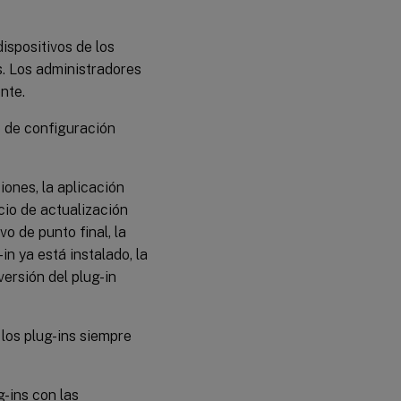
Administración
del plug-in de
ispositivos de los
Webex
s. Los administradores
Administración
nte.
del plug-in de
Zoom
o de configuración
Administración
del
complemento
iones, la aplicación
VDI de
Microsoft
cio de actualización
Teams
vo de punto final, la
in ya está instalado, la
versión del plug-in
los plug-ins siempre
-ins con las