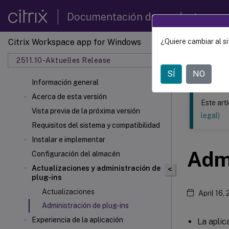
Documentación de productos
Citrix Workspace app for Windows
¿Quiere cambiar al si
Este contenid
2511.10-Aktuelles Release
Aplica
SÍ
NO
Información general
Acerca de esta versión
Este art
Vista previa de la próxima versión
legal)
Requisitos del sistema y compatibilidad
Instalar e implementar
Admi
Configuración del almacén
Actualizaciones y administración de
<
plug-ins
Actualizaciones
April 16,
Administración de plug-ins
Experiencia de la aplicación
La aplic