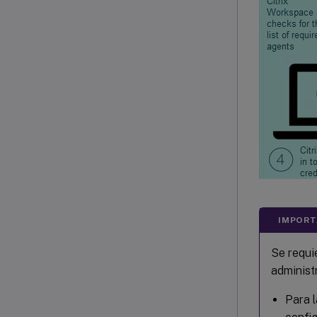
IMPORT
Se requie
administr
Para l