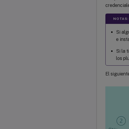
credencial
NOTAS:
Si alg
e inst
Si la 
los pl
El siguient