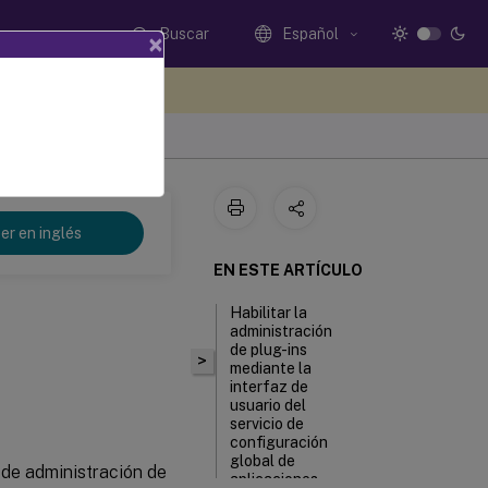
Buscar
Español
×
e sus comentarios aquí
er en inglés
EN ESTE ARTÍCULO
Habilitar la
administración
de plug-ins
>
mediante la
interfaz de
usuario del
servicio de
configuración
global de
 de administración de
aplicaciones