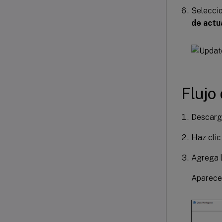
Seleccio
de actu
Flujo
Descarga
Haz cli
Agrega l
Aparece 