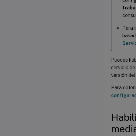
config
traba
consu
Para i
basado
Servi
Puedes habi
servicio de
versión del 
Para obten
configurac
Habil
media