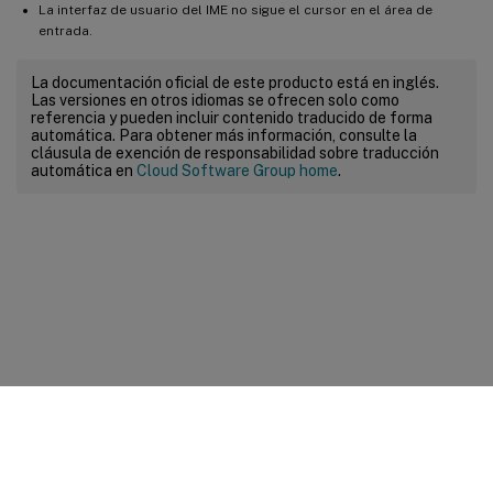
La interfaz de usuario del IME no sigue el cursor en el área de
entrada.
La documentación oficial de este producto está en inglés.
Las versiones en otros idiomas se ofrecen solo como
referencia y pueden incluir contenido traducido de forma
automática. Para obtener más información, consulte la
cláusula de exención de responsabilidad sobre traducción
automática en
Cloud Software Group home
.