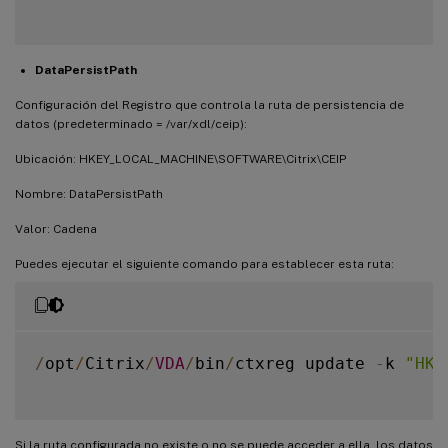
DataPersistPath
Configuración del Registro que controla la ruta de persistencia de
datos (predeterminado = /var/xdl/ceip):
Ubicación: HKEY_LOCAL_MACHINE\SOFTWARE\Citrix\CEIP
Nombre: DataPersistPath
Valor: Cadena
Puedes ejecutar el siguiente comando para establecer esta ruta:
/
opt
/
Citrix
/
VDA
/
bin
/
ctxreg update 
-
k 
"HKE
Si la ruta configurada no existe o no se puede acceder a ella, los datos