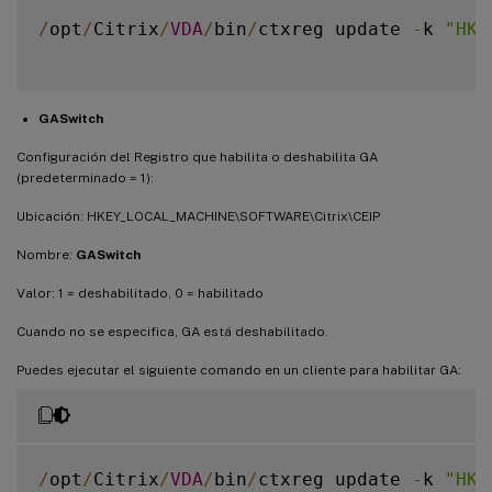
/
opt
/
Citrix
/
VDA
/
bin
/
ctxreg update 
-
k 
"HKE
GASwitch
Configuración del Registro que habilita o deshabilita GA
(predeterminado = 1):
Ubicación: HKEY_LOCAL_MACHINE\SOFTWARE\Citrix\CEIP
Nombre:
GASwitch
Valor: 1 = deshabilitado, 0 = habilitado
Cuando no se especifica, GA está deshabilitado.
Puedes ejecutar el siguiente comando en un cliente para habilitar GA:
/
opt
/
Citrix
/
VDA
/
bin
/
ctxreg update 
-
k 
"HKE