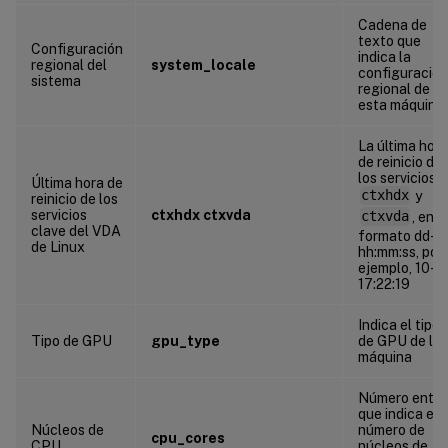
Cadena de
texto que
Configuración
indica la
regional del
system_locale
configuración
sistema
regional de
esta máquina
La última hora
de reinicio de
los servicios
Última hora de
ctxhdx
y
reinicio de los
servicios
ctxhdx ctxvda
ctxvda
, en e
clave del VDA
formato dd-
de Linux
hh:mm:ss, por
ejemplo, 10-
17:22:19
Indica el tipo
Tipo de GPU
gpu_type
de GPU de la
máquina
Número enter
que indica el
Núcleos de
número de
cpu_cores
CPU
núcleos de