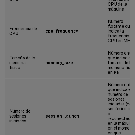
CPU de la
máquina
Número
flotante que
Frecuencia de
cpu_frequency
indica la
CPU
frecuencia de
CPU en MHz
Número enter
Tamaño de la
que indica el
memoria
memory_size
tamaño de la
física
memoria físic
en KB
Número enter
que indica el
número de
sesiones
iniciadas (con
sesión iniciad
Número de
o
sesiones
session_launch
reconectadas
iniciadas
en la máquina
en el moment
en que