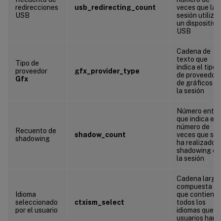
redirecciones
usb_redirecting_count
veces que la
USB
sesión utiliza
un dispositivo
USB
Cadena de
texto que
Tipo de
indica el tipo
proveedor
gfx_provider_type
de proveedor
Gfx
de gráficos d
la sesión
Número enter
que indica el
número de
Recuento de
shadow_count
veces que se
shadowing
ha realizado
shadowing en
la sesión
Cadena larga
compuesta
Idioma
que contiene
seleccionado
ctxism_select
todos los
por el usuario
idiomas que l
usuarios han