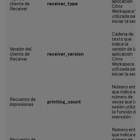
aplicación
cliente de
receiver_type
Citrix
Receiver
™
Workspace
utilizada para
iniciar la sesi
Cadena de
texto que
indica la
Versión del
versión de la
cliente de
receiver_version
aplicación
Receiver
Citrix
Workspace
utilizada para
iniciar la sesi
Número enter
que indica el
número de
Recuento de
printing_count
veces que la
impresiones
sesión utiliza
la función de
impresión
Número enter
que indica el
Recuento de
número de