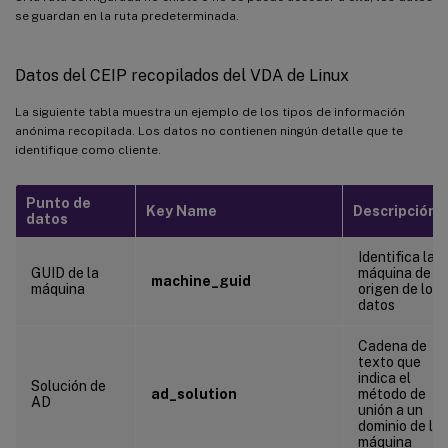
se guardan en la ruta predeterminada.
Datos del CEIP recopilados del VDA de Linux
La siguiente tabla muestra un ejemplo de los tipos de información
anónima recopilada. Los datos no contienen ningún detalle que te
identifique como cliente.
Punto de
Key Name
Descripción
datos
Identifica la
GUID de la
máquina de
machine_guid
máquina
origen de los
datos
Cadena de
texto que
indica el
Solución de
ad_solution
método de
AD
unión a un
dominio de la
máquina