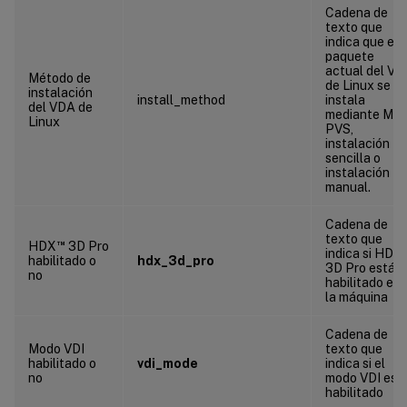
Cadena de
texto que
indica que el
paquete
actual del V
Método de
de Linux se
instalación
install_method
instala
del VDA de
mediante MCS
Linux
PVS,
instalación
sencilla o
instalación
manual.
Cadena de
texto que
™
HDX
3D Pro
indica si HDX
habilitado o
hdx_3d_pro
3D Pro está
no
habilitado en
la máquina
Cadena de
Modo VDI
texto que
habilitado o
vdi_mode
indica si el
no
modo VDI est
habilitado