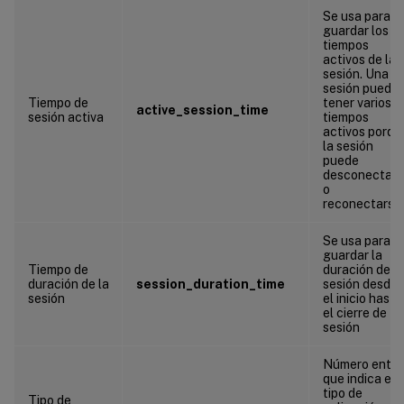
Se usa para
guardar los
tiempos
activos de la
sesión. Una
sesión puede
Tiempo de
tener varios
active_session_time
sesión activa
tiempos
activos porqu
la sesión
puede
desconectars
o
reconectarse
Se usa para
guardar la
Tiempo de
duración de la
duración de la
session_duration_time
sesión desde
sesión
el inicio hasta
el cierre de
sesión
Número enter
que indica el
tipo de
Tipo de