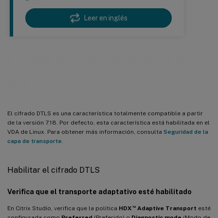
Leer en inglés
Protege las sesiones de usuario con
DTLS
El cifrado DTLS es una característica totalmente compatible a partir
de la versión 7.18. Por defecto, esta característica está habilitada en el
VDA de Linux. Para obtener más información, consulta
Seguridad de la
capa de transporte
.
Habilitar el cifrado DTLS
Verifica que el transporte adaptativo esté habilitado
™
En Citrix Studio, verifica que la política
HDX
Adaptive Transport
esté
configurada como
Preferred
(Preferido) o
Diagnostic mode
(Modo de