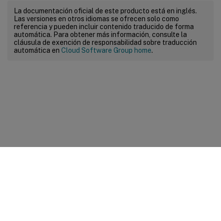
La documentación oficial de este producto está en inglés.
Las versiones en otros idiomas se ofrecen solo como
referencia y pueden incluir contenido traducido de forma
automática. Para obtener más información, consulte la
cláusula de exención de responsabilidad sobre traducción
automática en
Cloud Software Group home
.
Comentarios sobre el sitio
Sus opciones de privacidad
Condiciones legales y de
privacidad
Preferencias de cookies
docs.cloud.com