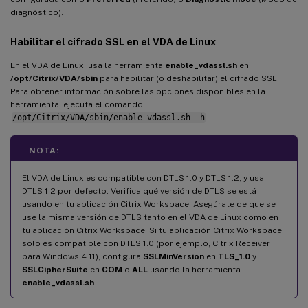
diagnóstico).
Habilitar el cifrado SSL en el VDA de Linux
En el VDA de Linux, usa la herramienta
enable_vdassl.sh
en
/opt/Citrix/VDA/sbin
para habilitar (o deshabilitar) el cifrado SSL.
Para obtener información sobre las opciones disponibles en la
herramienta, ejecuta el comando
/opt/Citrix/VDA/sbin/enable_vdassl.sh –h
.
NOTA:
El VDA de Linux es compatible con DTLS 1.0 y DTLS 1.2, y usa
DTLS 1.2 por defecto. Verifica qué versión de DTLS se está
usando en tu aplicación Citrix Workspace. Asegúrate de que se
use la misma versión de DTLS tanto en el VDA de Linux como en
tu aplicación Citrix Workspace. Si tu aplicación Citrix Workspace
solo es compatible con DTLS 1.0 (por ejemplo, Citrix Receiver
para Windows 4.11), configura
SSLMinVersion
en
TLS_1.0
y
SSLCipherSuite
en
COM
o
ALL
usando la herramienta
enable_vdassl.sh
.