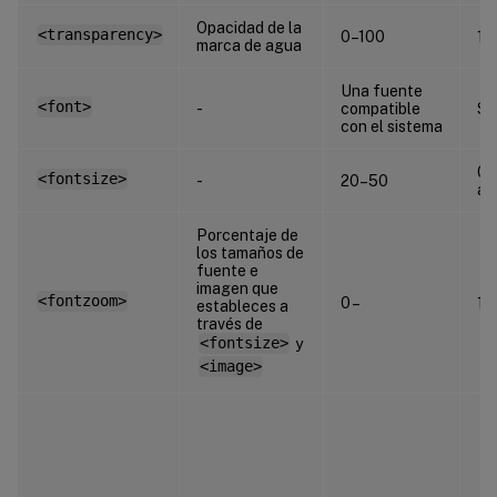
Opacidad de la
<transparency>
0–100
17
marca de agua
Una fuente
<font>
-
compatible
Sa
con el sistema
0 
<fontsize>
-
20–50
au
Porcentaje de
los tamaños de
fuente e
imagen que
<fontzoom>
0 –
10
estableces a
través de
<fontsize>
y
<image>