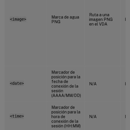
Ruta a una
Marca de agua
<image>
imagen PNG
N/
PNG
en el VDA
Marcador de
posición para la
fecha de
<date>
N/A
N/
conexión de la
sesión
(AAAA/MM/DD)
Marcador de
posición para la
<time>
hora de
N/A
N/
conexión de la
sesión (HH:MM)