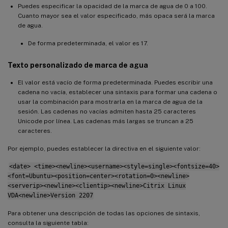
Puedes especificar la opacidad de la marca de agua de 0 a 100.
Cuanto mayor sea el valor especificado, más opaca será la marca
de agua.
De forma predeterminada, el valor es 17.
Texto personalizado de marca de agua
El valor está vacío de forma predeterminada. Puedes escribir una
cadena no vacía, establecer una sintaxis para formar una cadena o
usar la combinación para mostrarla en la marca de agua de la
sesión. Las cadenas no vacías admiten hasta 25 caracteres
Unicode por línea. Las cadenas más largas se truncan a 25
caracteres.
Por ejemplo, puedes establecer la directiva en el siguiente valor:
<date> <time><newline><username><style=single><fontsize=40>
<font=Ubuntu><position=center><rotation=0><newline>
<serverip><newline><clientip><newline>Citrix Linux
VDA<newline>Version 2207
Para obtener una descripción de todas las opciones de sintaxis,
consulta la siguiente tabla: