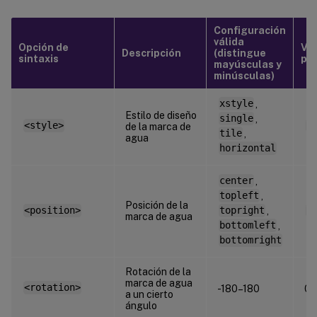
Configuración
válida
Opción de
Val
Descripción
(distingue
sintaxis
pr
mayúsculas y
minúsculas)
xstyle
,
Estilo de diseño
single
,
<style>
x
de la marca de
tile
,
agua
horizontal
center
,
topleft
,
Posición de la
<position>
topright
,
c
marca de agua
bottomleft
,
bottomright
Rotación de la
marca de agua
<rotation>
-180–180
0
a un cierto
ángulo