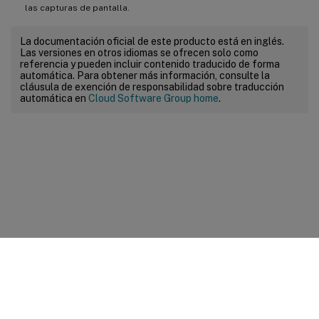
las capturas de pantalla.
La documentación oficial de este producto está en inglés.
Las versiones en otros idiomas se ofrecen solo como
referencia y pueden incluir contenido traducido de forma
automática. Para obtener más información, consulte la
cláusula de exención de responsabilidad sobre traducción
automática en
Cloud Software Group home
.