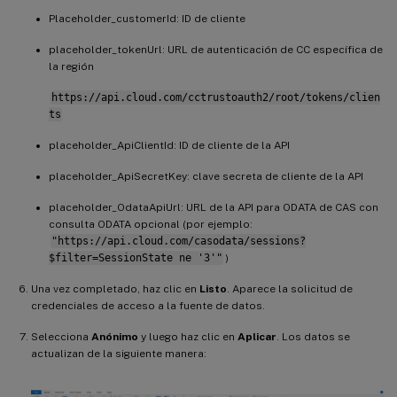
// apiURL = "https://api.cloud.com/casodata/sessions
Placeholder_customerId: ID de cliente
    apiURL 
=
"placeholder_OdataApiUrl"
,
// have to separate api queries below to make PowerB
placeholder_tokenUrl: URL de autenticación de CC específica de
    apiQuery 
=
[
la región
    #
"year"
=
 reportDateYear
,
    #
"month"
=
 reportDateMonth
,
https://api.cloud.com/cctrustoauth2/root/tokens/clien
    #
"day"
=
 reportDateDay

ts
]
,
    apiHeaders 
=
[
placeholder_ApiClientId: ID de cliente de la API
    #
"Authorization"
=
 token
,
    #
"Citrix-CustomerId"
=
 customerId

placeholder_ApiSecretKey: clave secreta de cliente de la API
]
,
    Source 
=
 OData
.
Feed
(
apiURL
,
null
,
[
Query
=
apiQuery
,
 H
placeholder_OdataApiUrl: URL de la API para ODATA de CAS con
    #
"Filtered Rows"
=
 Table
.
SelectRows
(
Source
,
 each 
[
Ti
consulta ODATA opcional (por ejemplo:
in
"https://api.cloud.com/casodata/sessions?
    #
"Filtered Rows"
$filter=SessionState ne '3'"
)
Una vez completado, haz clic en
Listo
. Aparece la solicitud de
credenciales de acceso a la fuente de datos.
Selecciona
Anónimo
y luego haz clic en
Aplicar
. Los datos se
actualizan de la siguiente manera: