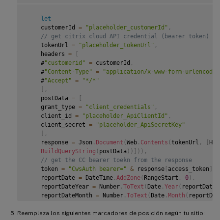
let
    customerId 
=
"placeholder_customerId"
,
// get citrix cloud API credential (bearer token)
    tokenUrl 
=
"placeholder_tokenUrl"
,
    headers 
=
[
    #
"customerid"
=
 customerId
,
    #
"Content-Type"
=
"application/x-www-form-urlencoded
    #
"Accept"
=
"*/*"
]
,
    postData 
=
[
    grant_type 
=
"client_credentials"
,
    client_id 
=
"placeholder_ApiClientId"
,
    client_secret 
=
"placeholder_ApiSecretKey"
]
,
    response 
=
 Json
.
Document
(
Web
.
Contents
(
tokenUrl
,
[
Hea
BuildQueryString
(
postData
)
)
]
)
)
,
// get the CC bearer toekn from the response
    token 
=
"CwsAuth bearer="
&
 response
[
access_token
]
,
    reportDate 
=
 DateTime
.
AddZone
(
RangeStart
,
0
)
,
    reportDateYear 
=
 Number
.
ToText
(
Date
.
Year
(
reportDate
)
    reportDateMonth 
=
 Number
.
ToText
(
Date
.
Month
(
reportDat
    reportDateDay 
=
 Number
.
ToText
(
Date
.
Day
(
reportDate
)
)
,
Reemplaza los siguientes marcadores de posición según tu sitio:
// CAS ODATA API endpoint and ODATA query. Sample be