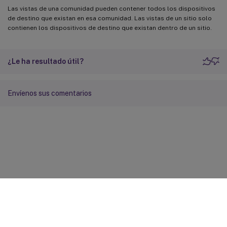
Las vistas de una comunidad pueden contener todos los dispositivos
de destino que existan en esa comunidad. Las vistas de un sitio solo
contienen los dispositivos de destino que existan dentro de un sitio.
¿Le ha resultado útil?
Envíenos sus comentarios