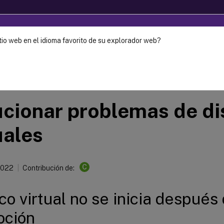
tio web en el idioma favorito de su explorador web?
ec-2024. It is recommended that you upgrade to a newer versio
Provisioning
Citrix Provisioning 1912 LTSR
cionar problemas de di
uales
C
2022
Contribución de:
sco virtual no se inicia después 
oción