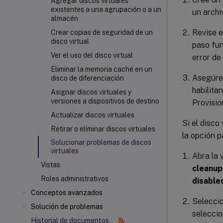
Agregar discos virtuales
existentes a una agrupación o a un
un archi
almacén
Revise e
Crear copias de seguridad de un
disco virtual
paso fun
Ver el uso del disco virtual
error de
Eliminar la memoria caché en un
Asegúres
disco de diferenciación
habilita
Asignar discos virtuales y
versiones a dispositivos de destino
Provisio
Actualizar discos virtuales
Si el disco
Retirar o eliminar discos virtuales
la opción p
Solucionar problemas de discos
virtuales
Abra la
Vistas
cleanup
Roles administrativos
disable
Conceptos avanzados
Seleccio
Solución de problemas
seleccio
Historial de documentos