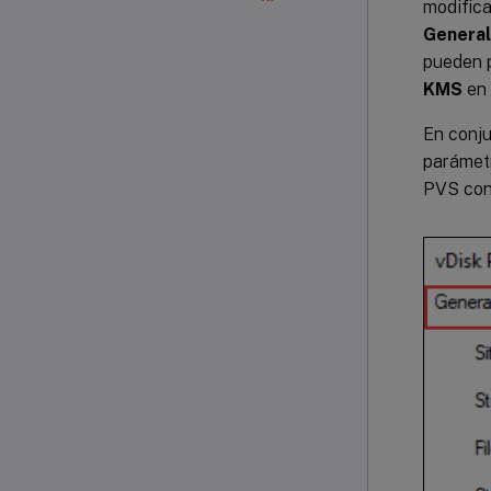
modifica
General
pueden p
KMS
en
En conju
parámetr
PVS con