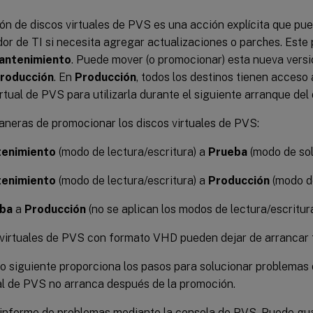
ón de discos virtuales de PVS es una acción explícita que pu
or de TI si necesita agregar actualizaciones o parches. Este p
antenimiento
. Puede mover (o promocionar) esta nueva versi
roducción
. En
Producción
, todos los destinos tienen acceso
irtual de PVS para utilizarla durante el siguiente arranque del
aneras de promocionar los discos virtuales de PVS:
enimiento
(modo de lectura/escritura) a
Prueba
(modo de sol
enimiento
(modo de lectura/escritura) a
Producción
(modo de
ba
a
Producción
(no se aplican los modos de lectura/escritur
 virtuales de PVS con formato VHD pueden dejar de arrancar t
o siguiente proporciona los pasos para solucionar problemas q
ual de PVS no arranca después de la promoción.
 informe de problemas mediante la consola de PVS. Puede gu