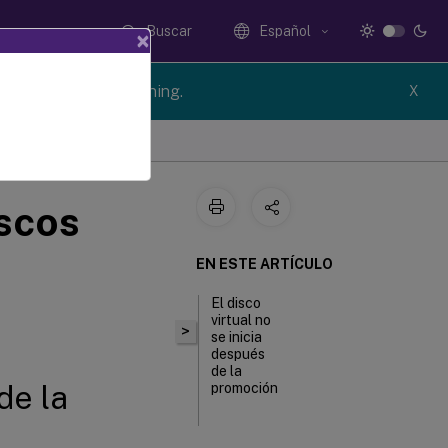
Buscar
Español
×
n of Citrix Provisioning.
X
scos
EN ESTE ARTÍCULO
El disco
virtual no
>
se inicia
después
de la
de la
promoción