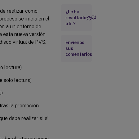
ede realizar como
¿Le ha
resultado
roceso se inicia en el
útil?
ón a un entorno de
 a esta nueva versión
 disco virtual de PVS.
Envíenos
sus
comentarios
o lectura)
 solo lectura)
a)
ras la promoción.
ue debe realizar si el
ardar el informe como