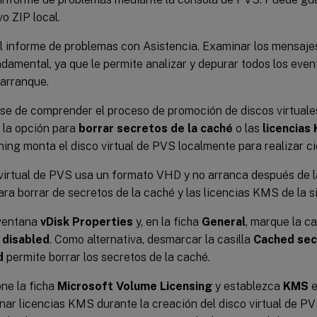
vo ZIP local.
l informe de problemas con Asistencia. Examinar los mensajes
damental, ya que le permite analizar y depurar todos los eve
 arranque.
e de comprender el proceso de promoción de discos virtuale
n la opción para
borrar secretos de la caché
o las
licencias
ning monta el disco virtual de PVS localmente para realizar ci
 virtual de PVS usa un formato VHD y no arranca después de la
ara borrar de secretos de la caché y las licencias KMS de la 
 ventana
vDisk Properties
y, en la ficha
General
, marque la ca
 disabled
. Como alternativa, desmarcar la casilla
Cached sec
d
permite borrar los secretos de la caché.
ne la ficha
Microsoft Volume Licensing
y establezca
KMS
nar licencias KMS durante la creación del disco virtual de 