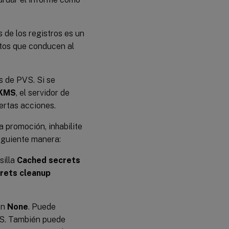
 de los registros es un
ntos que conducen al
s de PVS. Si se
 KMS
, el servidor de
ertas acciones.
 promoción, inhabilite
siguiente manera:
silla
Cached secrets
rets cleanup
en
None
. Puede
PVS. También puede