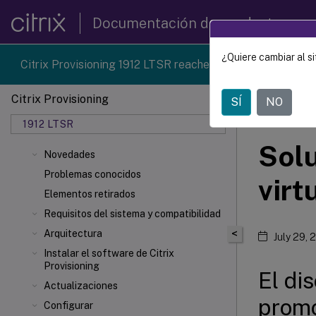
Documentación de productos
¿Quiere cambiar al si
Citrix Provisioning 1912 LTSR reached end-of-life on 18-D
Citrix Provisioning
SÍ
NO
Citrix 
1912 LTSR
Solu
Novedades
Problemas conocidos
virt
Elementos retirados
Requisitos del sistema y compatibilidad
<
Arquitectura
July 29, 
Instalar el software de Citrix
Provisioning
El di
Actualizaciones
prom
Configurar