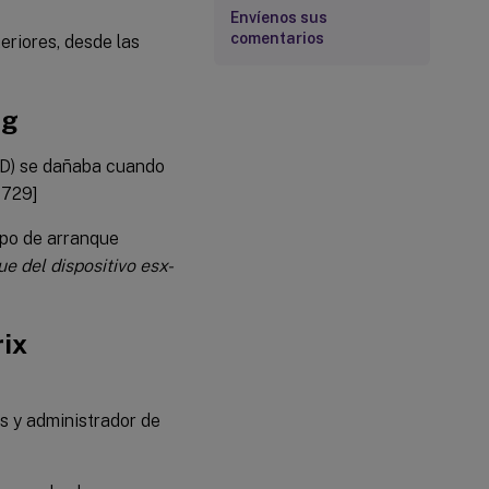
Envíenos sus
comentarios
eriores, desde las
ng
VHD) se dañaba cuando
1729]
mpo de arranque
e del dispositivo esx-
rix
s y administrador de