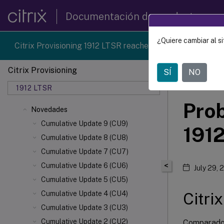
Documentación de productos
¿Quiere cambiar al si
Citrix Provisioning 1912 LTSR reached end-of-life on 18-D
Citrix Provisioning
SÍ
NO
Citrix 
1912 LTSR
Prob
Novedades
Cumulative Update 9 (CU9)
191
Cumulative Update 8 (CU8)
Cumulative Update 7 (CU7)
<
Cumulative Update 6 (CU6)
July 29, 
Cumulative Update 5 (CU5)
Citri
Cumulative Update 4 (CU4)
Cumulative Update 3 (CU3)
Cumulative Update 2 (CU2)
Comparado 