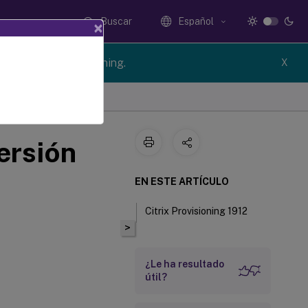
Buscar
Español
×
n of Citrix Provisioning.
X
ersión
EN ESTE ARTÍCULO
Citrix Provisioning 1912
>
¿Le ha resultado
útil?