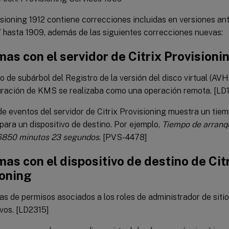
isioning 1912 contiene correcciones incluidas en versiones ant
7 hasta 1909, además de las siguientes correcciones nuevas:
as con el servidor de Citrix Provisioni
vo de subárbol del Registro de la versión del disco virtual (A
uración de KMS se realizaba como una operación remota. [LD
 de eventos del servidor de Citrix Provisioning muestra un tie
para un dispositivo de destino. Por ejemplo,
Tiempo de arranqu
6850 minutos 23 segundos
. [PVS-4478]
as con el dispositivo de destino de Cit
ioning
s de permisos asociados a los roles de administrador de sitio
ivos. [LD2315]