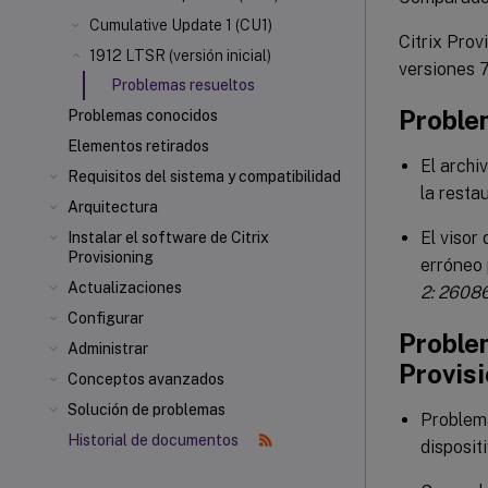
Cumulative Update 1 (CU1)
Citrix Prov
1912 LTSR (versión inicial)
versiones 
Problemas resueltos
Problem
Problemas conocidos
Elementos retirados
El archi
Requisitos del sistema y compatibilidad
la resta
Arquitectura
El visor
Instalar el software de Citrix
Provisioning
erróneo 
Actualizaciones
2: 2608
Configurar
Problem
Administrar
Provis
Conceptos avanzados
Solución de problemas
Problema
Historial de documentos
disposit