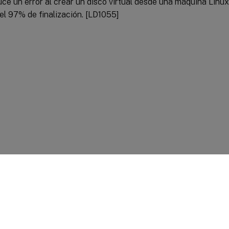
ce un error al crear un disco virtual desde una máquina Linu
el 97% de finalización. [LD1055]
entarios sobre el sitio
|
Sus opciones de privacidad
|
Condiciones