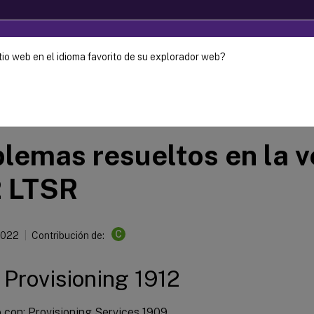
tio web en el idioma favorito de su explorador web?
ec-2024. It is recommended that you upgrade to a newer versio
Provisioning
Citrix Provisioning 1912 LTSR
lemas resueltos en la v
2 LTSR
C
2022
Contribución de:
x Provisioning 1912
con: Provisioning Services 1909