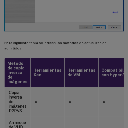
En la siguiente tabla se indican los métodos de actualización
admitidos:
Método
de copia
Herramientas
Herramientas
Compatibili
inversa
Xen
de VM
con Hyper-V
de
imágenes
Copia
inversa
de
x
x
x
imágenes
P2PVS
Arranque
de VHD