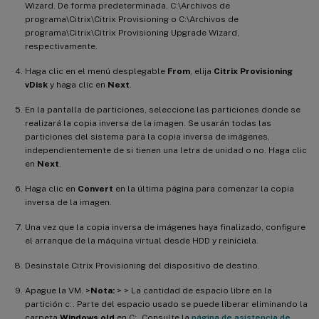
Wizard. De forma predeterminada, C:\Archivos de
programa\Citrix\Citrix Provisioning o C:\Archivos de
programa\Citrix\Citrix Provisioning Upgrade Wizard,
respectivamente.
Haga clic en el menú desplegable
From
, elija
Citrix Provisioning
vDisk
y haga clic en
Next
.
En la pantalla de particiones, seleccione las particiones donde se
realizará la copia inversa de la imagen. Se usarán todas las
particiones del sistema para la copia inversa de imágenes,
independientemente de si tienen una letra de unidad o no. Haga clic
en
Next
.
Haga clic en
Convert
en la última página para comenzar la copia
inversa de la imagen.
Una vez que la copia inversa de imágenes haya finalizado, configure
el arranque de la máquina virtual desde HDD y reiníciela.
Desinstale Citrix Provisioning del dispositivo de destino.
Apague la VM. >
Nota:
> > La cantidad de espacio libre en la
partición c:. Parte del espacio usado se puede liberar eliminando la
carpeta
Windows.old
en C:. Consulte la
página de asistencia de