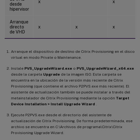
x
x
desde
hipervisor
Arranque
directo
x
x
x
de VHD
Arranque el dispositivo de destino de Citrix Provisioning en el disco
virtual en modo Private o Maintenance.
Instale
PVS_UpgradeWizard.exe
o
PVS_UpgradeWizard_x64.exe
desde la carpeta
Upgrade
de la imagen ISO. Esta carpeta se
encuentra en la ubicación de la versión más reciente de Citrix
Provisioning (que contiene el archivo P2PVS.exe más reciente). El
asistente de actualización también se puede instalar a través del
metainstalador de Citrix Provisioning mediante la opción
Target
Device Installation > Install Upgrade Wizard
.
Ejecute P2PVS.exe desde el directorio del asistente de
actualización de Citrix Provisioning. De forma predeterminada, ese
archivo se encuentra en C:\Archivos de programa\Citrix\Citrix
Provisioning Upgrade Wizard.