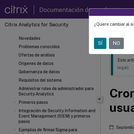
Documentación de productos
Citrix Analytics for Security
¿Quiere cambiar al si
Este contenid
Novedades
Citrix 
SÍ
NO
Problemas conocidos
Ofertas de análisis
Este art
Orígenes de datos
legal)
Gobernanza de datos
Requisitos del sistema
Administrar roles de administrador para
Cron
Security Analytics
<
Primeros pasos
usua
Integración de Security Information and
Event Management (SIEM) y primeros
pasos
Septembe
Ejemplos de firmas Sigma para