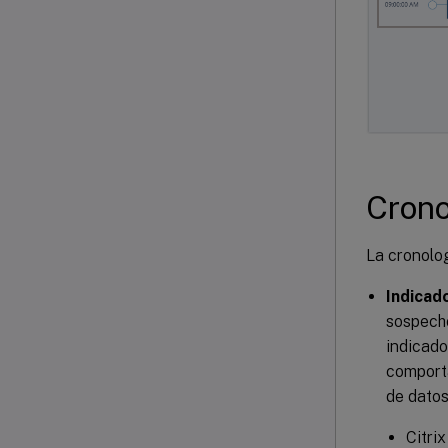
Crono
La cronolog
Indicad
sospecho
indicado
comporta
de datos
Citri