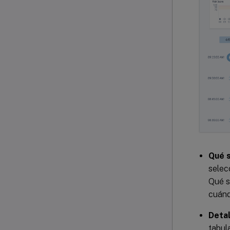
Qué 
selec
Qué s
cuánd
Detal
tabul