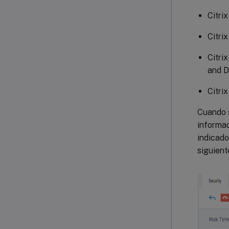
Citri
Citri
Citri
and D
Citri
Cuando s
informac
indicado
siguient