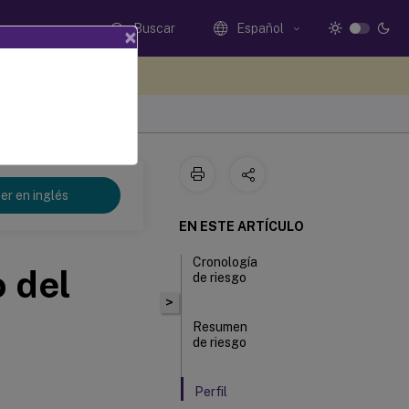
Buscar
Español
×
e sus comentarios aquí
er en inglés
EN ESTE ARTÍCULO
Cronología
o del
de riesgo
>
Resumen
de riesgo
Perfil
de