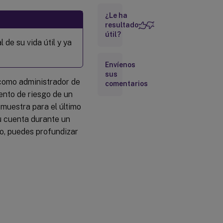
usuario
¿Le ha
resultado
útil?
 de su vida útil y ya
Envíenos
sus
, como administrador de
comentarios
ento de riesgo de un
 muestra para el último
u cuenta durante un
io, puedes profundizar