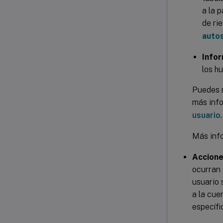
a la 
de ri
autos
Infor
los h
Puedes m
más inf
usuario
.
Más inf
Accion
ocurran 
usuario 
a la cue
específ