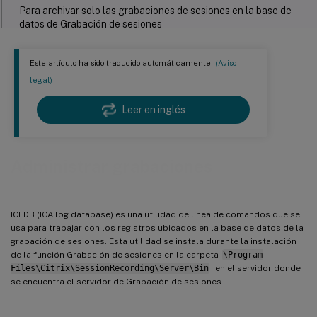
Para archivar solo las grabaciones de sesiones en la base de
datos de Grabación de sesiones
Restaurar archivos de grabación de sesiones
Este artículo ha sido traducido automáticamente.
(Aviso
Para restaurar los archivos de grabación de sesiones mediante
legal)
el directorio de restauración para archivos archivados
Para restaurar archivos de grabación de sesiones mediante el
Leer en inglés
comando import de ICLDB
Administrar grabaciones
ICLDB (ICA log database) es una utilidad de línea de comandos que se
usa para trabajar con los registros ubicados en la base de datos de la
grabación de sesiones. Esta utilidad se instala durante la instalación
de la función Grabación de sesiones en la carpeta
\Program
Files\Citrix\SessionRecording\Server\Bin
, en el servidor donde
se encuentra el servidor de Grabación de sesiones.