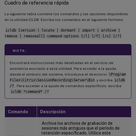
Cuadro de referencia rápida
La siguiente tabla contiene los comandos y las opciones disponibles
en la utilidad ICLDB. Escriba los comandos en el siguiente formato:
icldb [version | locate | dormant | import | archive |
remove | removeall] command-options [/l] [/f] [/s] [/?]
NOTA:
Encontrará instrucciones más detalladas en el servicio de
asistencia asociado a esta utilidad. Para acceder a la ayuda,
desde el símbolo del sistema, introduzca el directorio
\Program
Files\Citrix\SessionRecording\Server\Bin
y escriba
icldb
/?
. Para acceder a la ayuda de comandos específicos, escriba
icldb *command* /?
Comando
Descripción
Archiva los archivos de grabación de
sesiones más antiguos que el período de
retención especificado. Utilice este