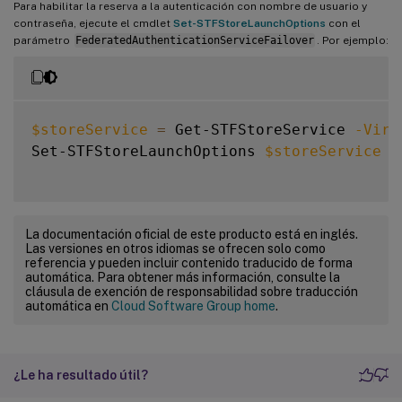
Para habilitar la reserva a la autenticación con nombre de usuario y
contraseña, ejecute el cmdlet
Set-STFStoreLaunchOptions
con el
parámetro
FederatedAuthenticationServiceFailover
. Por ejemplo:
$storeService
=
 Get-STFStoreService 
-Virt
Set-STFStoreLaunchOptions 
$storeService
-
La documentación oficial de este producto está en inglés.
Las versiones en otros idiomas se ofrecen solo como
referencia y pueden incluir contenido traducido de forma
automática. Para obtener más información, consulte la
cláusula de exención de responsabilidad sobre traducción
automática en
Cloud Software Group home
.
¿Le ha resultado útil?