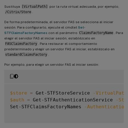
Sustituya
[VirtualPath]
por la ruta virtual adecuada, por ejemplo,
/Citrix/Store
.
De forma predeterminada, el servidor FAS se selecciona al iniciar
sesión. Para configurarlo, ejecute el cmdlet
Set-
STFClaimsFactoryNames
con el parámetro
ClaimsFactoryName
. Para
elegir el servidor FAS al iniciar sesión, establézcalo en
FASClaimsFactory
. Para restaurar el comportamiento
predeterminado y elegir un servidor FAS al iniciar, establézcalo en
standardClaimsFactory
.
Por ejemplo, para elegir un servidor FAS al iniciar sesión:
$store
=
 Get-STFStoreService 
-VirtualPath
$auth
=
 Get-STFAuthenticationService 
-Sto
Set-STFClaimsFactoryNames 
-Authentication