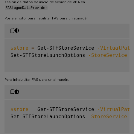
sesión de datos de inicio de sesión de VDA en
FASLogonDataProvider
.
Por ejemplo, para habilitar FAS para un almacén:
$store
=
 Get-STFStoreService 
-VirtualPath
Set-STFStoreLaunchOptions 
-StoreService
$
Para inhabilitar FAS para un almacén:
$store
=
 Get-STFStoreService 
-VirtualPath
Set-STFStoreLaunchOptions 
-StoreService
$