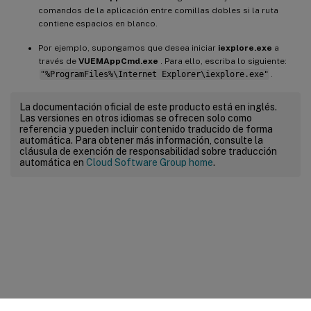
comandos de la aplicación entre comillas dobles si la ruta
contiene espacios en blanco.
Por ejemplo, supongamos que desea iniciar
iexplore.exe
a
través de
VUEMAppCmd.exe
. Para ello, escriba lo siguiente:
"%ProgramFiles%\Internet Explorer\iexplore.exe"
.
La documentación oficial de este producto está en inglés.
Las versiones en otros idiomas se ofrecen solo como
referencia y pueden incluir contenido traducido de forma
automática. Para obtener más información, consulte la
cláusula de exención de responsabilidad sobre traducción
automática en
Cloud Software Group home
.